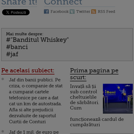
Share it!
Connect
Facebook
Twitter
RSS Feed
Mai multe despre:
#"Banditul Whiskey"
#banci
#jaf
Pe acelasi subiect:
Prima pagina pe
scurt:
Jaf din banii publici. Pe
criza, o companie de stat
Invață să ții
a cumparat cartele
sub control
cheltuielile
telefonice pe care a dat
de sărbători.
cat un km de autostrada.
Cum
Afla si alte prejudicii
dezvaluite de raportul
funcționează cardul de
Curtii de Conturi
cumpărături
Jaf de 1 mil. de euro pe