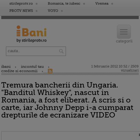
stirileprotv.ro
Romania, te iubesc
Vremea
PROTV NEWS
VOYO
ibani
incontul tau
1 februarie 2012 10:52 / 2509
vizualizari
credite si economii
Tremura bancherii din Ungaria.
"Banditul Whiskey", nascut in
Romania, a fost eliberat. A scris si o
carte, iar Johnny Depp i-a cumparat
drepturile de ecranizare VIDEO