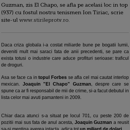
Guzman, zis El Chapo, se afla pe acelasi loc in top
(937) cu fostul nostru tenismen Ion Tiriac, scrie
site-ul
www.stirileprotv.ro.
Daca criza globala i-a costat miliarde bune pe bogatii lumii,
deveniti mult mai saraci fata de anii precedenti, se pare ca
exista totusi o industrie care aduce profituri serioase: traficul
de droguri.
Asa se face ca in
topul Forbes
se afla cel mai cautat interlop
mexican.
Joaquin "El Chapo" Guzman
, despre care se
spune ca ar fi responsabil de mii de crime, si-a facut debutul in
lista celor mai avuti pamanteni in 2009.
Chiar daca atunci s-a situat pe locul 701, cu peste 200 de
pozitii mai sus fata de anul acesta,
Joaquin Guzman
a reusit
sa-si mentina averea intacta, adica tot
un miliard de dolari
.