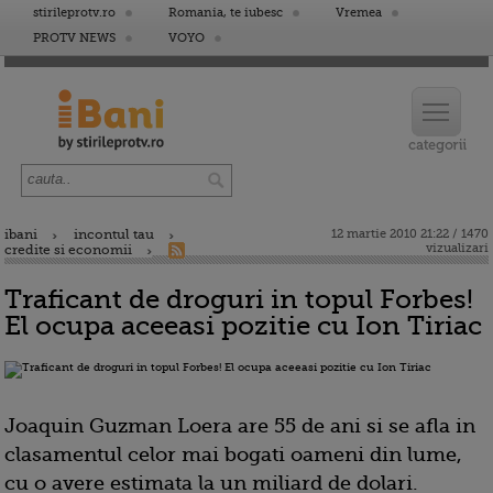
stirileprotv.ro
Romania, te iubesc
Vremea
PROTV NEWS
VOYO
ibani
incontul tau
12 martie 2010 21:22 / 1470
vizualizari
credite si economii
Traficant de droguri in topul Forbes!
El ocupa aceeasi pozitie cu Ion Tiriac
Joaquin Guzman Loera are 55 de ani si se afla in
clasamentul celor mai bogati oameni din lume,
cu o avere estimata la un miliard de dolari.