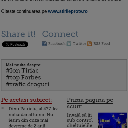
Citeste continuarea pe
www.stirileprotv.ro
Share it!
Connect
Facebook
Twitter
RSS Feed
Mai multe despre:
#Ion Tiriac
#top Forbes
#trafic droguri
Pe acelasi subiect:
Prima pagina pe
scurt:
Dinu Patriciu, al 437-lea
miliardar al lumii: Nu
Invață să ții
iesim din criza mai
sub control
cheltuielile
devreme de 2 ani!