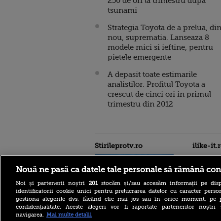
250 de ori la trimestru dupa
tsunami
Strategia Toyota de a prelua, di
nou, suprematia. Lanseaza 8
modele mici si ieftine, pentru
pietele emergente
A depasit toate estimarile
analistilor. Profitul Toyota a
crescut de cinci ori in primul
trimestru din 2012
Stirileprotv.ro
ilike-it.
Nouă ne pasă ca datele tale personale să rămână con
Noi și partenerii noștri
201
stocăm și/sau accesăm informații pe disp
identificatorii cookie unici pentru prelucrarea datelor cu caracter person
gestiona alegerile dvs. făcând clic mai jos sau în orice moment, pe 
confidențialitate. Aceste alegeri vor fi raportate partenerilor noștr
Cum au răspuns
navigarea.
Mai multe detalii
administrațiile publice și