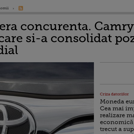
nomii
era concurenta. Camry 
are si-a consolidat pozi
dial
Criza datoriilor
Moneda euro
Cea mai im
realizare m
economică 
trecut a sup