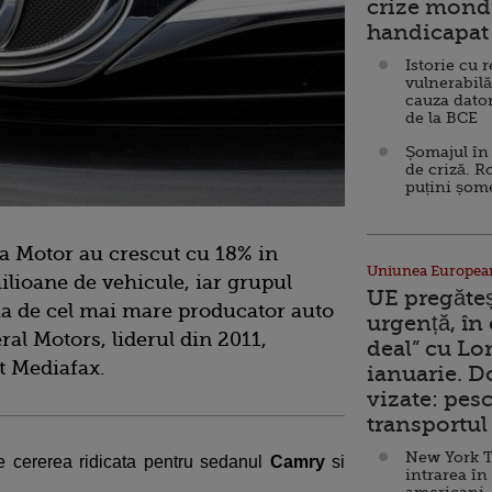
crize mondi
handicapat 
Istorie cu 
vulnerabilă
cauza dator
de la BCE
Șomajul în 
de criză. R
puțini șom
a Motor au crescut cu 18% in
Uniunea Europea
 milioane de vehicule, iar grupul
UE pregăte
tia de cel mai mare producator auto
urgență, în
ral Motors, liderul din 2011,
deal” cu Lo
t Mediafax.
ianuarie. 
vizate: pesc
transportul 
New York T
de cererea ridicata pentru sedanul
Camry
si
intrarea în