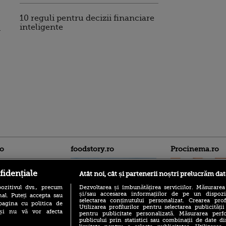
10 reguli pentru decizii financiare
inteligente
n
ro
foodstory.ro
Procinema.ro
fidențiale
Atât noi, cât și partenerii noștri prelucrăm dat
ozitivul dvs., precum
Dezvoltarea și îmbunătățirea serviciilor. Măsurarea
și/sau accesarea informațiilor de pe un dispoziti
al. Puteți accepta sau
selectarea conținutului personalizat. Crearea prof
pagina cu politica de
Utilizarea profilurilor pentru selectarea publicității
i și nu vă vor afecta
pentru publicitate personalizată. Măsurarea perfo
publicului prin statistici sau combinații de date di
(P) Descoperă Lumea
Emoții intense pe