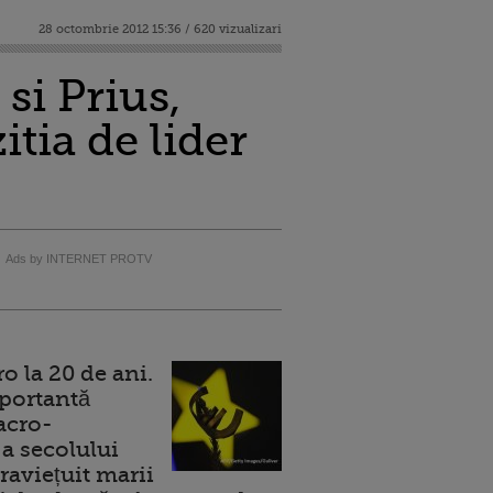
28 octombrie 2012 15:36 / 620 vizualizari
si Prius,
tia de lider
Ads by INTERNET PROTV
 la 20 de ani.
portantă
acro-
a secolului
raviețuit marii