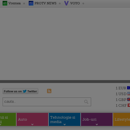
Vremea
PROTV NEWS
VOYO
1 EUR
1 USD
1 GBP
1 CHF
i si
Tehnologie si
Auto
Job-uri
Lifestyl
i
media