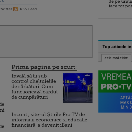
de pe urma
face tot po
Twitter
RSS Feed
Top articole i
cele mai citite
Prima pagina pe scurt:
Invață să ții sub
control cheltuielile
de sărbători. Cum
funcționează cardul
de cumpărături
de
ani
Incont , site-ul Știrile Pro TV de
informații economice și educație
financiară, a devenit iBani
 de