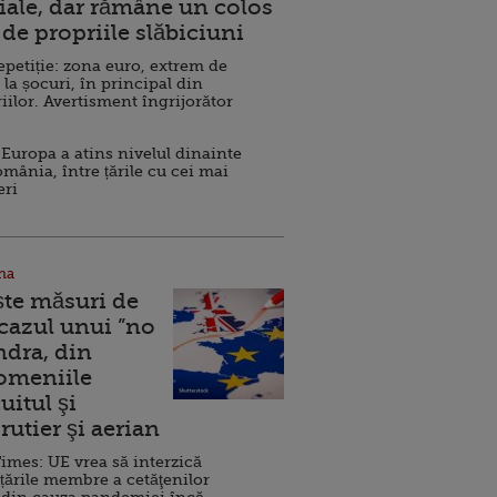
ale, dar rămâne un colos
de propriile slăbiciuni
repetiție: zona euro, extrem de
 la șocuri, în principal din
iilor. Avertisment îngrijorător
Europa a atins nivelul dinainte
omânia, între țările cu cei mai
eri
na
ște măsuri de
 cazul unui ”no
ndra, din
Domeniile
uitul şi
rutier şi aerian
imes: UE vrea să interzică
 țările membre a cetăţenilor