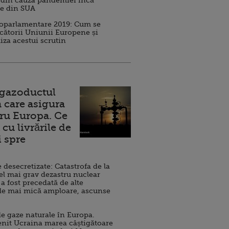
 din cauza pandemiei încă
ve din SUA
roparlamentare 2019: Cum se
cătorii Uniunii Europene și
iza acestui scrutin
 gazoductul
 care asigura
ru Europa. Ce
cu livrările de
i spre
esecretizate: Catastrofa de la
el mai grav dezastru nuclear
 a fost precedată de alte
de mai mică amploare, ascunse
e gaze naturale în Europa.
nit Ucraina marea câștigătoare