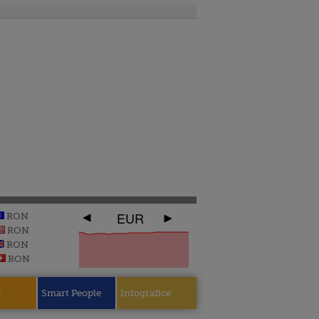
EUR
RON
RON
RON
RON
e
Smart People
Infografice