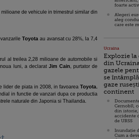
americani,
foarte acti
milioane de vehicule in trimestrul similar din
Alegeri eu
aleg condu
care este m
 vanzarile
Toyota
au avansat cu 28%, la 7,4
Ucraina
Explozie la
rul al treilea 2,28 milioane de automobile si
din Ucraina
 noua luni, a declarat
Jim Cain
, purtator de
gazele pent
se întâmplă 
gaze ruseșt
e lider de piata in 2008, in favoarea
Toyota.
continent
ndial in functie de vanzari dupa ce productia
trele naturale din Japonia si Thailanda.
Documente d
Cernobîl, c
din istorie,
accidente 
de URSS
Inundație d
t
Cum a deve