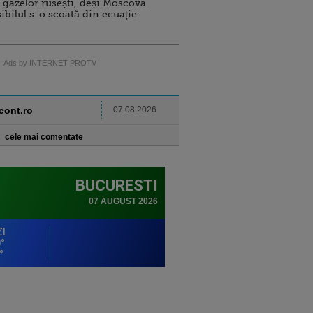
 gazelor rusești, deși Moscova
sibilul s-o scoată din ecuație
Ads by INTERNET PROTV
ncont.ro
07.08.2026
cele mai comentate