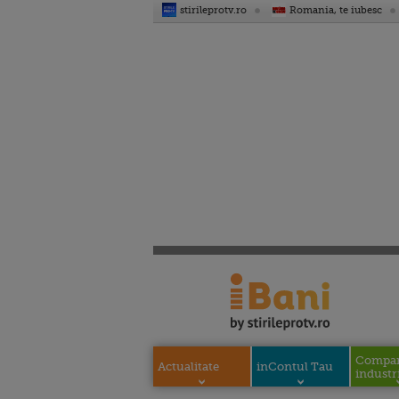
stirileprotv.ro
Romania, te iubesc
Compani
Actualitate
inContul Tau
industri