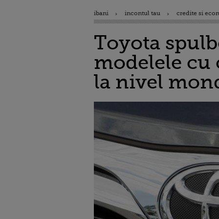
ibani
incontul tau
credite si eco
Toyota spulb
modelele cu c
la nivel mon