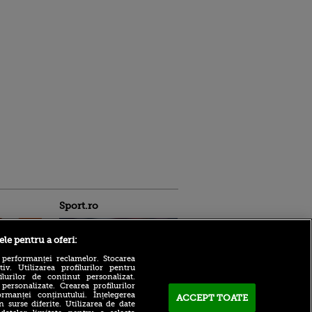
Sport.ro
ele pentru a oferi:
 performanței reclamelor. Stocarea
v. Utilizarea profilurilor pentru
ilurilor de conținut personalizat.
 personalizate. Crearea profilurilor
Mutare de ultimă oră în
rmanței conținutului. Înțelegerea
ACCEPT TOATE
Superligă! Mijlocașul s-a
n surse diferite. Utilizarea de date
ntru