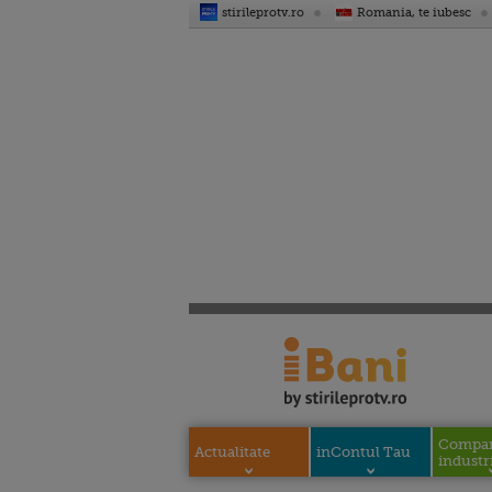
stirileprotv.ro
Romania, te iubesc
Compani
Actualitate
inContul Tau
industri