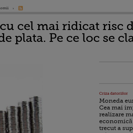
nomii
cu cel mai ridicat risc d
de plata. Pe ce loc se cl
Criza datoriilor
Moneda euro
Cea mai im
realizare m
economică 
trecut a sup