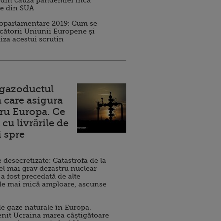
 din cauza pandemiei încă
ve din SUA
roparlamentare 2019: Cum se
cătorii Uniunii Europene și
iza acestui scrutin
 gazoductul
 care asigura
ru Europa. Ce
cu livrările de
i spre
esecretizate: Catastrofa de la
el mai grav dezastru nuclear
 a fost precedată de alte
de mai mică amploare, ascunse
e gaze naturale în Europa.
nit Ucraina marea câștigătoare