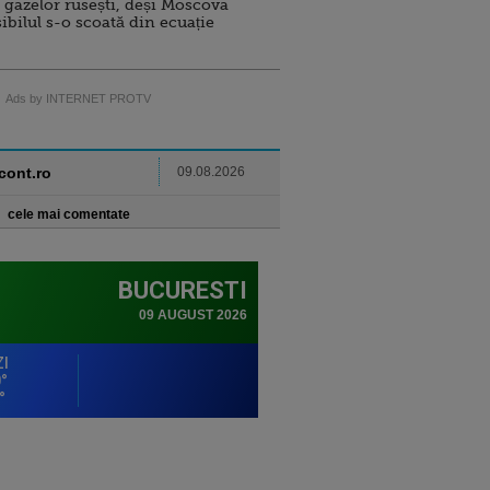
 gazelor rusești, deși Moscova
sibilul s-o scoată din ecuație
Ads by INTERNET PROTV
ncont.ro
09.08.2026
cele mai comentate