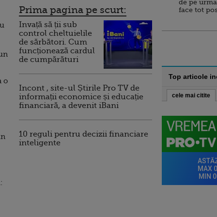
de pe urma
Prima pagina pe scurt:
face tot po
Invață să ții sub
iu
control cheltuielile
de sărbători. Cum
funcționează cardul
 un
de cumpărături
Top articole i
a o
Incont , site-ul Știrile Pro TV de
cele mai citite
informații economice și educație
financiară, a devenit iBani
10 reguli pentru decizii financiare
un
inteligente
: