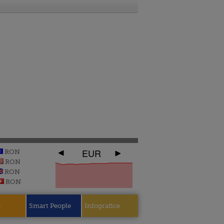
EUR
RON
RON
RON
RON
e
Smart People
Infografice