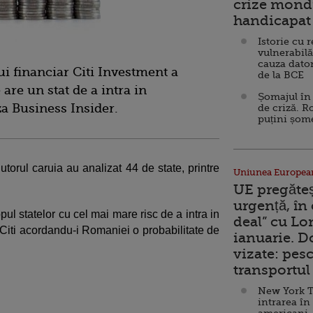
crize mondi
handicapat 
Istorie cu 
vulnerabilă
cauza dator
i financiar Citi Investment a
de la BCE
are un stat de a intra in
Șomajul în 
za Business Insider.
de criză. R
puțini șom
utorul caruia au analizat 44 de state, printre
Uniunea Europea
UE pregăte
urgență, în
pul statelor cu cel mai mare risc de a intra in
deal” cu Lo
a Citi acordandu-i Romaniei o probabilitate de
ianuarie. 
vizate: pesc
transportul 
New York T
intrarea în