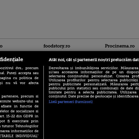
.
ro
foodstory.ro
Procinema.ro
fidențiale
Atât noi, cât și partenerii noștri prelucrăm dat
ozitivul dvs., precum
Dezvoltarea și îmbunătățirea serviciilor. Măsurarea
și/sau accesarea informațiilor de pe un dispoziti
al. Puteți accepta sau
selectarea conținutului personalizat. Crearea prof
pagina cu politica de
Utilizarea profilurilor pentru selectarea publicității
i și nu vă vor afecta
pentru publicitate personalizată. Măsurarea perfo
publicului prin statistici sau combinații de date di
(P) Descoperă Lumea
limitate pentru a selecta publicitatea. Utilizarea
Banditul zburător,
Evenimentelor din România
conținutul. Date precise de geolocație și identificarea
te partenere, precum si
prolific spărgător
cu Transilvania Events!
ermite website-ului sa
din Canada
Listă parteneri (furnizori)
 afisate in functie de
(P) Raku, gaming intens și o
Nikolaj Coster-Wa
elelor de socializare si
pauză binemeritată cu...
Urzeala Tronurilor
pizza Guseppe
 art. 15-22 din GDPR in
Annabelle Wallis,
pot fi exercitate prin
lui Sebastian Stan,
(P) Poți folosi bonurile de
a tuturor Tehnologiilor
prinși într-o curs
masă pentru a comanda
esarea informatiilor de
mâncare acasă? Lista
Emoții intense pe
SETARILE INDIVIDUAL”
aplicațiilor care le acceptă