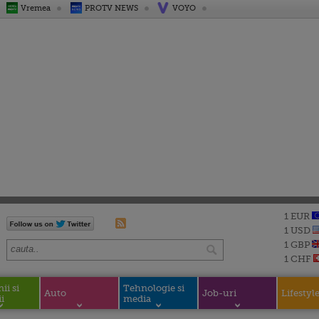
Vremea
PROTV NEWS
VOYO
1 EUR
1 USD
1 GBP
1 CHF
i si
Tehnologie si
Auto
Job-uri
Lifestyl
i
media