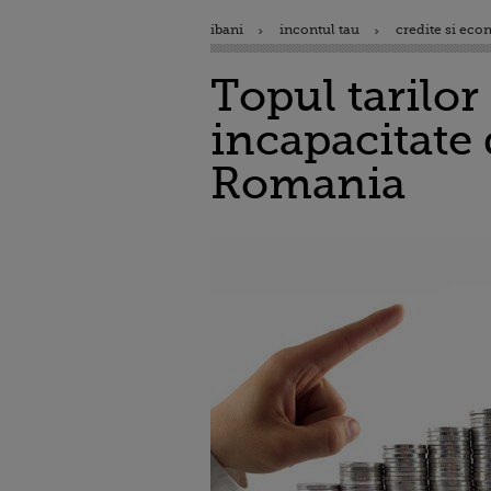
ibani
incontul tau
credite si eco
Topul tarilor 
incapacitate 
Romania