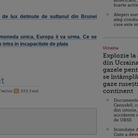
americani,
foarte acti
Alegeri eu
 de lux detinute de sultanul din Brunei
aleg condu
care este m
 moneda unica, Europa ii va urma. Ce se
 intra in incapacitate de plata
Ucraina
Explozie la
din Ucraina
gazele pent
se întâmplă 
t
gaze ruseșt
continent
Twitter
RSS Feed
Documente d
Cernobîl, c
din istorie,
accidente 
de URSS
Inundație d
Cum a deve