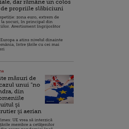
ale, dar rămâne un colos
de propriile slăbiciuni
repetiție: zona euro, extrem de
 la șocuri, în principal din
iilor. Avertisment îngrijorător
Europa a atins nivelul dinainte
omânia, între țările cu cei mai
eri
na
ște măsuri de
 cazul unui ”no
ndra, din
Domeniile
uitul şi
rutier şi aerian
imes: UE vrea să interzică
 țările membre a cetăţenilor