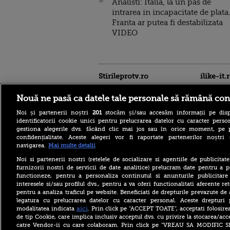
Analisti: Italia, la un pas de
intrarea in incapacitate de plata
Franta ar putea fi destabilizata
VIDEO
Stirileprotv.ro
ilike-it.
Nouă ne pasă ca datele tale personale să rămână con
Noi și partenerii noștri
201
stocăm și/sau accesăm informații pe disp
identificatorii cookie unici pentru prelucrarea datelor cu caracter person
gestiona alegerile dvs. făcând clic mai jos sau în orice moment, pe 
confidențialitate. Aceste alegeri vor fi raportate partenerilor noștr
navigarea.
Mai multe detalii
Noi si partenerii nostri (retelele de socializare si agentiile de publicita
Care este mâncarea
furnizorii nostri de servicii de date analitice) prelucram date pentru a p
preferată a lui Florin
functioneze, pentru a personaliza continutul si anunturile publicitare
Dumitrescu. Juratul
interesele si/sau profilul dvs., pentru a va oferi functionalitati aferente ret
MastrerChef a vorbit despre
pentru a analiza traficul pe website. Beneficiati de drepturile prevazute de
începuturile în bucătărie
legatura cu prelucrarea datelor cu caracter personal. Aceste drepturi 
Horoscop 9 august 2026, cu
aici
modalitatea indicata
. Prin click pe “ACCEPT TOATE”, acceptati folosire
Neti Sandu. Încep să vină
de tip Cookie, care implica inclusiv acceptul dvs. cu privire la stocarea/acc
bani în cont
catre Vendor-ii cu care colaboram. Prin click pe “VREAU SA MODIFIC 