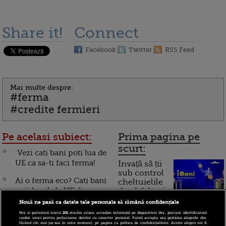
Share it!
Connect
Facebook
Twitter
RSS Feed
Mai multe despre:
#ferma
#credite fermieri
Pe acelasi subiect:
Prima pagina pe
scurt:
Vezi cati bani poti lua de
UE ca sa-ti faci ferma!
Invață să ții
sub control
Ai o ferma eco? Cati bani
cheltuielile
poti lua de la UE din
de sărbători.
Cum
2011?
Nouă ne pasă ca datele tale personale să rămână confidențiale
Noi și partenerii noștri
201
stocăm și/sau accesăm informații pe dispozitivul dvs., precum identificatorii
Ferma de porci a lui
funcționează cardul de
cookie unici pentru prelucrarea datelor cu caracter personal. Puteți accepta sau gestiona alegerile dvs.
făcând clic mai jos sau în orice moment, pe pagina cu politica de confidențialitate. Aceste alegeri vor fi