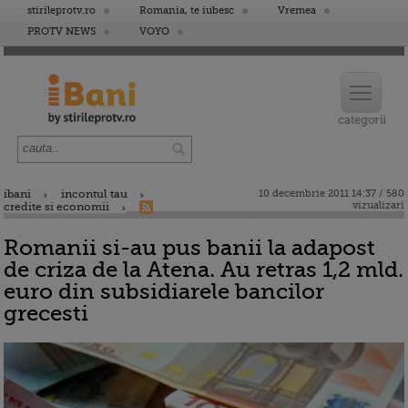
stirileprotv.ro
Romania, te iubesc
Vremea
PROTV NEWS
VOYO
ibani
incontul tau
10 decembrie 2011 14:37 / 580
vizualizari
credite si economii
Romanii si-au pus banii la adapost
de criza de la Atena. Au retras 1,2 mld.
euro din subsidiarele bancilor
grecesti