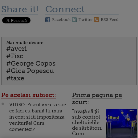
Share it!
Connect
Facebook
Twitter
RSS Feed
Mai multe despre:
#averi
#Fisc
#George Copos
#Gica Popescu
#taxe
Pe acelasi subiect:
Prima pagina pe
scurt:
VIDEO: Fiscul vrea sa stie
ce faci cu banii! Iti intra
Invață să ții
in cont si iti impoziteaza
sub control
cheltuielile
veniturile! Cum
de sărbători.
comentezi?
Cum