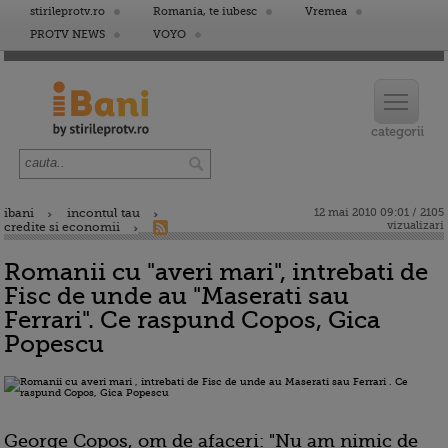
stirileprotv.ro
Romania, te iubesc
Vremea
PROTV NEWS
VOYO
ibani
incontul tau
12 mai 2010 09:01 / 2105
vizualizari
credite si economii
Romanii cu "averi mari", intrebati de
Fisc de unde au "Maserati sau
Ferrari". Ce raspund Copos, Gica
Popescu
George Copos, om de afaceri: "Nu am nimic de