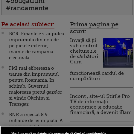
#obligatiuni
#randamente
Pe acelasi subiect:
Prima pagina pe
scurt:
BCR: Finantele s-ar putea
imprumuta din nou de
Invață să ții
pe pietele externe,
sub control
cheltuielile
inainte de campania
de sărbători.
electorala
Cum
FMI mai elibereaza o
funcționează cardul de
transa din imprumutul
cumpărături
pentru Roamania. In
schimb, Guvernul
majoreaza pretul gazelor
Incont , site-ul Știrile Pro
si vinde Oltchim si
TV de informații
Transgaz
economice și educație
financiară, a devenit iBani
BNR a injectat 8,9
miliarde de lei in piata. A
imprumutat 7 banci
10 reguli pentru decizii
comerciale, printr-o
Nouă ne pasă ca datele tale personale să rămână confidențiale