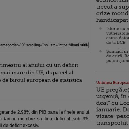
economică 
trecut a sup
crize mondi
handicapat 
Istorie cu 
vulnerabilă
cauza dator
de la BCE
Șomajul în 
de criză. R
puțini șom
imestru al anului cu un deficit
l mai mare din UE, dupa cel al
e de biroul european de statistica
Uniunea Europea
UE pregăte
urgență, în
deal” cu Lo
ianuarie. 
etar de 2,98% din PIB pana la finele anului,
vizate: pesc
tarilor membre sa tina deficitul sub 3%,
transportul 
 de deficit excesiv.