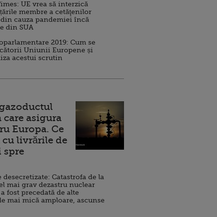
imes: UE vrea să interzică
 țările membre a cetăţenilor
 din cauza pandemiei încă
ve din SUA
roparlamentare 2019: Cum se
cătorii Uniunii Europene și
iza acestui scrutin
 gazoductul
 care asigura
ru Europa. Ce
cu livrările de
i spre
esecretizate: Catastrofa de la
el mai grav dezastru nuclear
 a fost precedată de alte
de mai mică amploare, ascunse