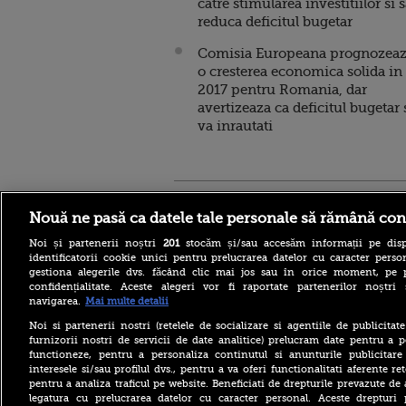
catre stimularea investitiilor si 
reduca deficitul bugetar
Comisia Europeana prognozea
o cresterea economica solida in
2017 pentru Romania, dar
avertizeaza ca deficitul bugetar 
va inrautati
Stirileprotv.ro
ilike-it.
Nouă ne pasă ca datele tale personale să rămână con
Noi și partenerii noștri
201
stocăm și/sau accesăm informații pe disp
identificatorii cookie unici pentru prelucrarea datelor cu caracter person
gestiona alegerile dvs. făcând clic mai jos sau în orice moment, pe 
confidențialitate. Aceste alegeri vor fi raportate partenerilor noștr
navigarea.
Mai multe detalii
Planul de Pregătire pentru
Riscuri în domeniul
Noi si partenerii nostri (retelele de socializare si agentiile de publicita
energiei electrice (PSR).
furnizorii nostri de servicii de date analitice) prelucram date pentru a p
Seceta, clasificată risc critic.
functioneze, pentru a personaliza continutul si anunturile publicitare
Ce măsuri ia statul
interesele si/sau profilul dvs., pentru a va oferi functionalitati aferente ret
pentru a analiza traficul pe website. Beneficiati de drepturile prevazute de
PSD îi răspunde lui Bolojan:
Menținerea centralelor pe
legatura cu prelucrarea datelor cu caracter personal. Aceste drepturi 