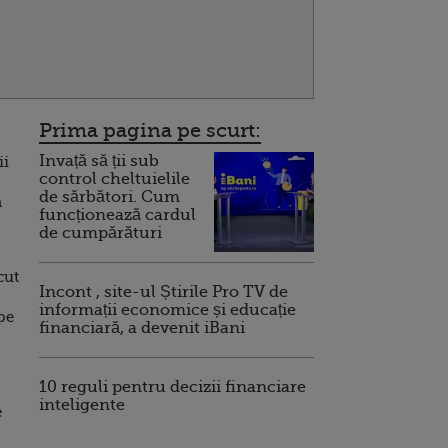
Prima pagina pe scurt:
Invață să ții sub
ii
control cheltuielile
de sărbători. Cum
n
funcționează cardul
de cumpărături
cut
Incont , site-ul Știrile Pro TV de
informații economice și educație
ape
financiară, a devenit iBani
10 reguli pentru decizii financiare
inteligente
e