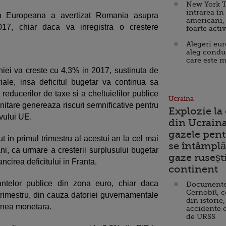
New York T
intrarea în
a Europeana a avertizat Romania asupra
americani,
2017, chiar daca va inregistra o crestere
foarte acti
Alegeri eu
aleg condu
care este m
iei va creste cu 4,3% in 2017, sustinuta de
ariale, insa deficitul bugetar va continua sa
reducerilor de taxe si a cheltuielilor publice
Ucraina
 unitare genereaza riscuri semnificative pentru
Explozie la
ivului UE.
din Ucraina
gazele pent
ut in primul trimestru al acestui an la cel mai
se întâmplă 
ni, ca urmare a cresterii surplusului bugetar
gaze ruseșt
irea deficitului in Franta.
continent
antelor publice din zona euro, chiar daca
Documente d
Cernobîl, c
 trimestru, din cauza datoriei guvernamentale
din istorie,
iunea monetara.
accidente 
de URSS