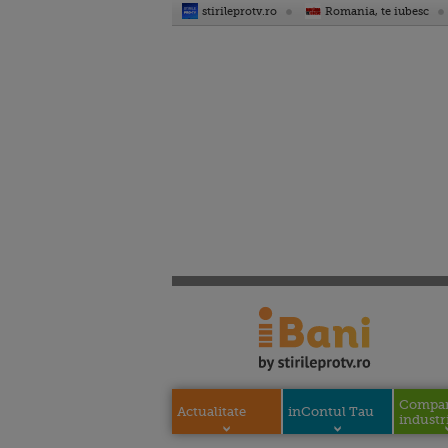
stirileprotv.ro
Romania, te iubesc
Compani
Actualitate
inContul Tau
industri