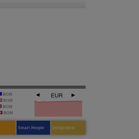
EUR
RON
RON
RON
RON
e
Smart People
Infografice