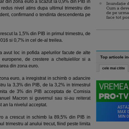
tar din zona euro a scazut la 0,9% din PIB in
Inundație d
i redus nivel atins dupa ultimul trimestru din
Cum a deve
de pe urma
edent, confirmand o tendinta descendenta pe
face tot po
escut la 1,5% din PIB in primul trimestru, de
2016 si 0,7% in cel de-al treilea.
 avut loc in pofida apelurilor facute de alte
Top articole i
i europene, de crestere a cheltuielilor si a
esarea din zona euro.
cele mai citite
na euro, a inregistrat in schimb o adancire
stru la 3,3% din PIB, de la 3,2% in trimestrul
 limita de 3% din PIB acceptata de Comisia
uel Macron si guvernul sau si-au reiterat
 an la nivelul acceptat.
uro a crescut in schimb la 89,5% din PIB in
l trimestru al anului trecut, fiind peste limita