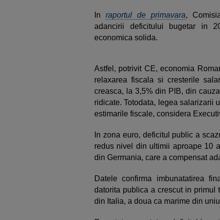
In
raportul de primavara
, Comisi
adancirii deficitului bugetar in 
economica solida.
Astfel, potrivit CE, economia Roman
relaxarea fiscala si cresterile sal
creasca, la 3,5% din PIB, din cauza 
ridicate. Totodata, legea salarizarii
estimarile fiscale, considera Execut
In zona euro, deficitul public a scaz
redus nivel din ultimii aproape 10 a
din Germania, care a compensat adanc
Datele confirma imbunatatirea fin
datorita publica a crescut in primul
din Italia, a doua ca marime din un