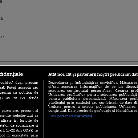
sa
za
se
ro
foodstory.ro
Procinema.ro
fidențiale
Atât noi, cât și partenerii noștri prelucrăm dat
ozitivul dvs., precum
Dezvoltarea și îmbunătățirea serviciilor. Măsurarea
și/sau accesarea informațiilor de pe un dispoziti
al. Puteți accepta sau
selectarea conținutului personalizat. Crearea prof
pagina cu politica de
Utilizarea profilurilor pentru selectarea publicității
i și nu vă vor afecta
pentru publicitate personalizată. Măsurarea perfo
publicului prin statistici sau combinații de date di
limitate pentru a selecta publicitatea. Utilizarea
conținutul. Date precise de geolocație și identificarea
te partenere, precum si
(P) Descoperă Lumea
Emoții intense pe
ermite website-ului sa
Listă parteneri (furnizori)
Evenimentelor din România
Sebastian Stan! Iub
 afisate in functie de
cu Transilvania Events!
Annabelle, l-a făcu
elelor de socializare si
(P) Raku, gaming intens și o
 art. 15-22 din GDPR in
Din 14 septembrie
pauză binemeritată cu...
pot fi exercitate prin
Popescu revine în 