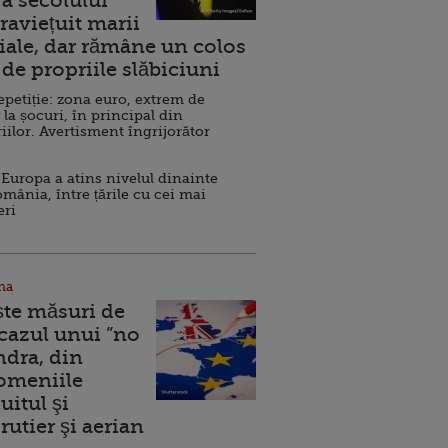
a secolului
raviețuit marii
ale, dar rămâne un colos
de propriile slăbiciuni
repetiție: zona euro, extrem de
 la șocuri, în principal din
iilor. Avertisment îngrijorător
Europa a atins nivelul dinainte
omânia, între țările cu cei mai
eri
na
ște măsuri de
 cazul unui ”no
ndra, din
Domeniile
uitul şi
rutier şi aerian