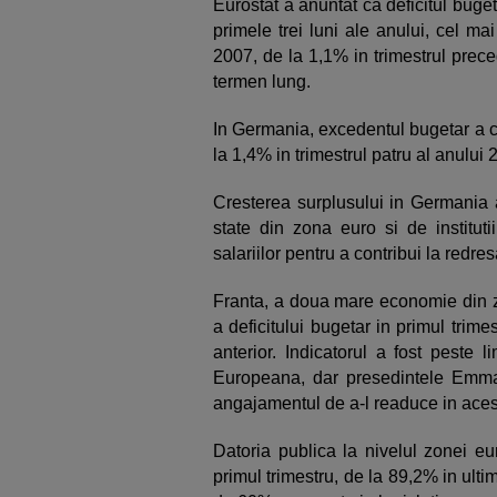
Eurostat a anuntat ca deficitul buge
primele trei luni ale anului, cel ma
2007, de la 1,1% in trimestrul prec
termen lung.
In Germania, excedentul bugetar a cr
la 1,4% in trimestrul patru al anului 
Cresterea surplusului in Germania a
state din zona euro si de instituti
salariilor pentru a contribui la redr
Franta, a doua mare economie din zo
a deficitului bugetar in primul trime
anterior. Indicatorul a fost peste
Europeana, dar presedintele Emman
angajamentul de a-l readuce in acest
Datoria publica la nivelul zonei e
primul trimestru, de la 89,2% in ultimu