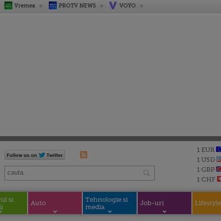
Vremea
PROTV NEWS
VOYO
1 EUR
1 USD
1 GBP
1 CHF
i si
Tehnologie si
Auto
Job-uri
Lifestyl
i
media