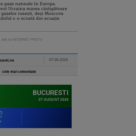
e gaze naturale în Europa.
nit Ucraina marea câștigătoare
 gazelor rusești, deși Moscova
sibilul s-o scoată din ecuație
Ads by INTERNET PROTV
ncont.ro
07.08.2026
cele mai comentate