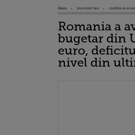
ibani
incontul tau
credite si eco
Romania a avu
bugetar din U
euro, deficit
nivel din ult