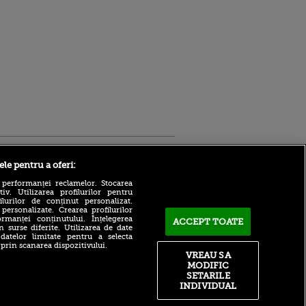
Sport.ro
ele pentru a oferi:
 performanței reclamelor. Stocarea
v. Utilizarea profilurilor pentru
ilurilor de conținut personalizat.
 personalizate. Crearea profilurilor
rmanței conținutului. Înțelegerea
ACCEPT TOATE
n surse diferite. Utilizarea de date
 datelor limitate pentru a selecta
Mutare de ultimă oră în
 prin scanarea dispozitivului.
Superligă! Mijlocașul s-a
VREAU SA
ntru
despărțit de echipa sa și
MODIFIC
ita lui,
urmează să semneze cu un
t tată!
SETARILE
alt club
INDIVIDUAL
, Adela
ACUM: Bayern – Aston Villa
rol
0-0, pe VOYO SPORT 1. Start