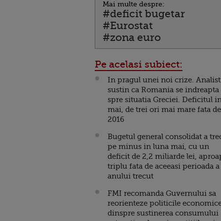
Mai multe despre:
#deficit bugetar
#Eurostat
#zona euro
Pe acelasi subiect:
In pragul unei noi crize. Analist
sustin ca Romania se indreapta
spre situatia Greciei. Deficitul i
mai, de trei ori mai mare fata de
2016
Bugetul general consolidat a tre
pe minus in luna mai, cu un
deficit de 2,2 miliarde lei, apro
triplu fata de aceeasi perioada a
anului trecut
FMI recomanda Guvernului sa
reorienteze politicile economic
dinspre sustinerea consumului