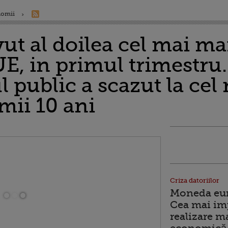
nomii
t al doilea cel mai mar
E, in primul trimestru
ul public a scazut la cel
imii 10 ani
Criza datoriilor
Moneda euro
Cea mai im
realizare m