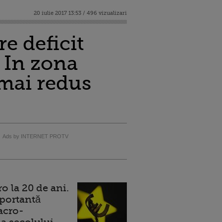
20 iulie 2017 13:53 / 496 vizualizari
e deficit
. In zona
 mai redus
Ads by INTERNET PROTV
 la 20 de ani.
portantă
acro-