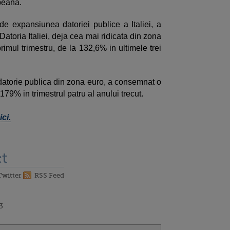
peana.
 de expansiunea datoriei publice a Italiei, a
atoria Italiei, deja cea mai ridicata din zona
rimul trimestru, de la 132,6% in ultimele trei
 datorie publica din zona euro, a consemnat o
79% in trimestrul patru al anului trecut.
ci.
t
Twitter
RSS Feed
3