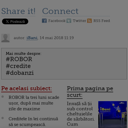
Share it!
Connect
Facebook
Twitter
RSS Feed
autor:
iBani
, 14 mai 2018 11:19
Mai multe despre:
#ROBOR
#credite
#dobanzi
Pe acelasi subiect:
Prima pagina pe
scurt:
ROBOR la trei luni scade
ușor, după mai multe
Invață să ții
zile de maxime
sub control
cheltuielile
Creditele în lei continuă
de sărbători.
Cum
să se scumpească.