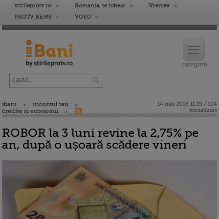
stirileprotv.ro
Romania, te iubesc
Vremea
PROTV NEWS
VOYO
ibani
incontul tau
14 mai 2018 11:19 / 104
vizualizari
credite si economii
ROBOR la 3 luni revine la 2,75% pe
an, după o ușoară scădere vineri