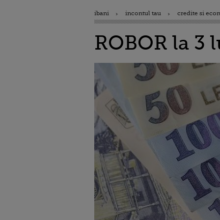
ibani
incontul tau
credite si eco
ROBOR la 3 lu