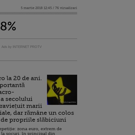
5 martie 2018 12:45 / 76 vizualizari
08%
Ads by INTERNET PROTV
 la 20 de ani.
portantă
acro-
a secolului
raviețuit marii
ale, dar rămâne un colos
de propriile slăbiciuni
repetiție: zona euro, extrem de
 la șocuri, în principal din