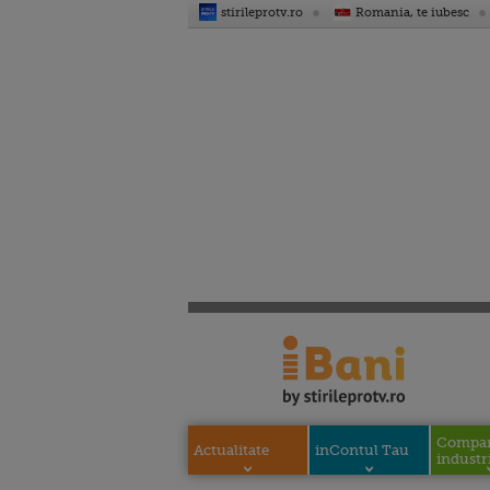
stirileprotv.ro
Romania, te iubesc
Compani
Actualitate
inContul Tau
industri