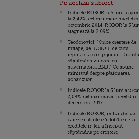
Pe acelasi subiect:
Indicele ROBOR la 6 luni a ajun
la 2,42%, cel mai mare nivel din
octombrie 2014. ROBOR la 3 lu
stagnează la 2,09%
Teodorovici: “Orice creştere de
inflaţie, de ROBOR, de curs
reprezintă o îngrijorare. Discu
săptămâna viitoare cu
guvernatorul BNR.” Ce spune
ministrul despre plafonarea
dobânzilor
Indicele ROBOR la 3 luni a urcat
2,09%, cel mai ridicat nivel din
decembrie 2017
Indicele ROBOR, în funcție de
care se calculează dobânzile la
creditele în lei, a început
săptămâna pe creștere