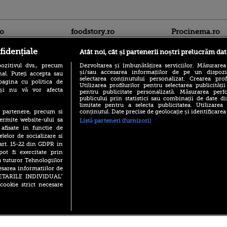
ro
foodstory.ro
Procinema.ro
fidențiale
Atât noi, cât și partenerii noștri prelucrăm dat
ozitivul dvs., precum
Dezvoltarea și îmbunătățirea serviciilor. Măsurarea
și/sau accesarea informațiilor de pe un dispoziti
al. Puteți accepta sau
selectarea conținutului personalizat. Crearea prof
pagina cu politica de
Utilizarea profilurilor pentru selectarea publicității
i și nu vă vor afecta
pentru publicitate personalizată. Măsurarea perfo
publicului prin statistici sau combinații de date di
(P) Descoperă Lumea
limitate pentru a selecta publicitatea. Utilizarea
Emoții intense pe
Evenimentelor din România
conținutul. Date precise de geolocație și identificarea
te partenere, precum si
Sebastian Stan! Iub
cu Transilvania Events!
ermite website-ului sa
Listă parteneri (furnizori)
Annabelle, l-a făcu
 afisate in functie de
(P) Raku, gaming intens și o
Din 14 septembrie
elelor de socializare si
pauză binemeritată cu...
Popescu revine în 
 art. 15-22 din GDPR in
pizza Guseppe
principal la Pro T
pot fi exercitate prin
(P) Poți folosi bonurile de
a tuturor Tehnologiilor
La 88 de ani și du
masă pentru a comanda
esarea informatiilor de
carieră fabuloasă î
mâncare acasă? Lista
Anthony Hopkins 
SETARILE INDIVIDUAL”
aplicațiilor care le acceptă
lansează oficial î
cookie strict necesare
 2026 PRO TV S.R.L |
Politica de Cookie
|
Politica Confidential