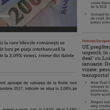
cauza dator
de la BCE
Șomajul în 
de criză. R
puțini șom
Uniunea Europea
 la care băncile româneşti se
UE pregăte
t luni pe piaţa interbancară la
urgență, în
de la 2,09% vineri, reiese din datele
deal” cu Lo
ianuarie. 
vizate: pesc
transportul 
New York T
nit aproape de valoarea de la finele lunii
intrarea în
ombrie 2017, indicele se situa la 2,08% pe
americani,
foarte acti
Alegeri eu
aleg condu
i, acesta a ajuns, luni, la 2,41%, de la 2,43%
care este m