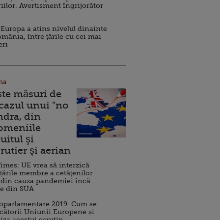
iilor. Avertisment îngrijorător
Europa a atins nivelul dinainte
omânia, între țările cu cei mai
eri
na
ște măsuri de
 cazul unui ”no
ndra, din
Domeniile
uitul şi
rutier şi aerian
imes: UE vrea să interzică
 țările membre a cetăţenilor
 din cauza pandemiei încă
ve din SUA
roparlamentare 2019: Cum se
cătorii Uniunii Europene și
iza acestui scrutin