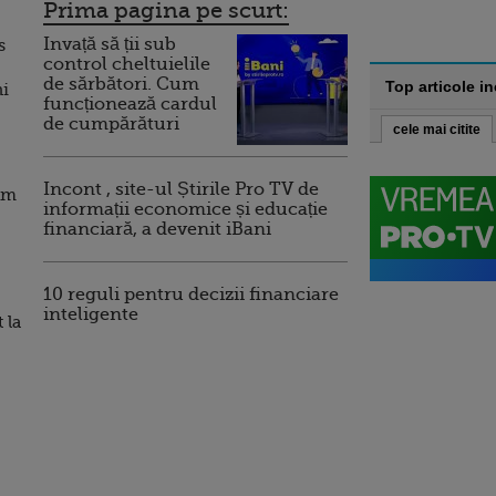
Prima pagina pe scurt:
Invață să ții sub
s
control cheltuielile
de sărbători. Cum
Top articole i
ni
funcționează cardul
de cumpărături
cele mai citite
Incont , site-ul Știrile Pro TV de
tăm
informații economice și educație
financiară, a devenit iBani
10 reguli pentru decizii financiare
inteligente
 la