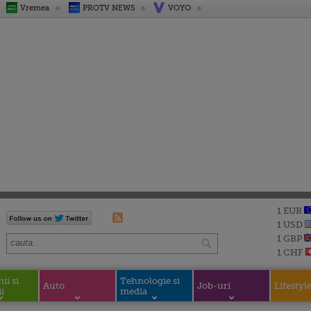
Vremea
PROTV NEWS
VOYO
1 EUR
1 USD
1 GBP
1 CHF
i si
Tehnologie si
Auto
Job-uri
Lifestyl
i
media