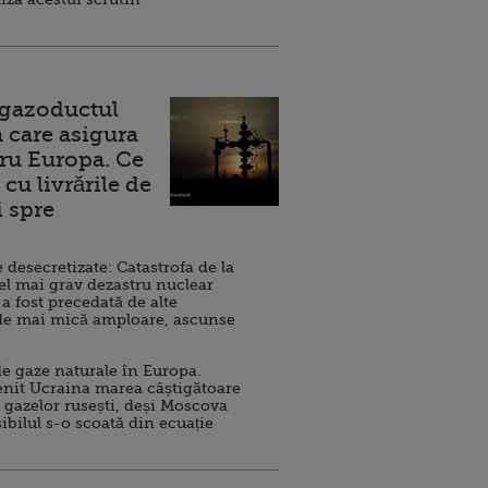
 gazoductul
 care asigura
ru Europa. Ce
cu livrările de
i spre
esecretizate: Catastrofa de la
el mai grav dezastru nuclear
 a fost precedată de alte
de mai mică amploare, ascunse
e gaze naturale în Europa.
nit Ucraina marea câștigătoare
 gazelor rusești, deși Moscova
sibilul s-o scoată din ecuație