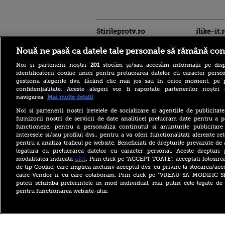
Stirileprotv.ro
ilike-it.
Nouă ne pasă ca datele tale personale să rămână con
Noi și partenerii noștri
201
stocăm și/sau accesăm informații pe disp
identificatorii cookie unici pentru prelucrarea datelor cu caracter person
gestiona alegerile dvs. făcând clic mai jos sau în orice moment, pe 
confidențialitate. Aceste alegeri vor fi raportate partenerilor noștr
navigarea.
Mai multe detalii
Descoperire senzațională
lângă Piramida Roșie: Un
Noi si partenerii nostri (retelele de socializare si agentiile de publicita
sistem hidraulic de 4.500
furnizorii nostri de servicii de date analitice) prelucram date pentru a p
ani ar conține secretul
functioneze, pentru a personaliza continutul si anunturile publicitare
construirii piramidelor
interesele si/sau profilul dvs., pentru a va oferi functionalitati aferente ret
Reacția Rusiei după ce o
pentru a analiza traficul pe website. Beneficiati de drepturile prevazute de
dronă explozivă a paralizat
legatura cu prelucrarea datelor cu caracter personal. Aceste drepturi 
aeroportul din Leipzig: „O
aici
modalitatea indicata
. Prin click pe “ACCEPT TOATE”, acceptati folosire
provocare complet
de tip Cookie, care implica inclusiv acceptul dvs. cu privire la stocarea/acc
fabricată”
catre Vendor-ii cu care colaboram. Prin click pe “VREAU SA MODIFIC 
Cea mai bună țară în care să
puteti schimba preferintele in mod individual, mai putin cele legate de 
te muți în 2026 este din
pentru functionarea website-ului.
Europa. Cum arată top 10
state
Copyright ©