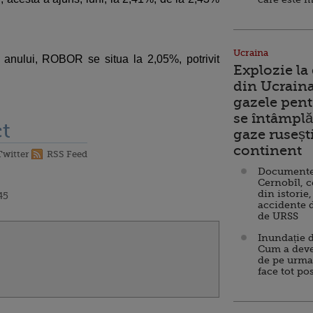
Ucraina
 anului, ROBOR se situa la 2,05%, potrivit
Explozie la
din Ucraina
gazele pent
se întâmplă 
t
gaze ruseșt
continent
Twitter
RSS Feed
Documente d
Cernobîl, c
din istorie,
45
accidente 
de URSS
Inundație d
Cum a deve
de pe urma
face tot po