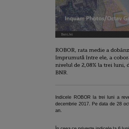
Bani,lei
ROBOR, rata medie a dobânzii
împrumută între ele, a coborâ
nivelul de 2,08% la trei luni, 
BNR.
Indicele ROBOR la trei luni a reve
decembrie 2017. Pe data de 28 oct
an.
În ceea ce priveşte indicele la 6 lun