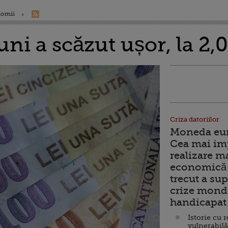
nomii
ni a scăzut ușor, la 2,
Criza datoriilor
Moneda euro
Cea mai im
realizare m
economică 
trecut a sup
crize mondi
handicapat 
Istorie cu 
vulnerabilă