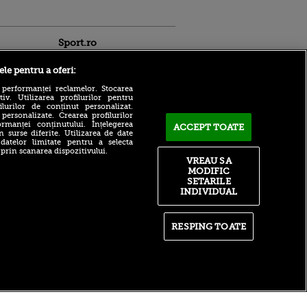
Sport.ro
ele pentru a oferi:
 performanței reclamelor. Stocarea
v. Utilizarea profilurilor pentru
ilurilor de conținut personalizat.
 personalizate. Crearea profilurilor
rmanței conținutului. Înțelegerea
ACCEPT TOATE
Adrian Mihalcea a
n surse diferite. Utilizarea de date
confirmat noul transfer la
 datelor limitate pentru a selecta
ntru
UTA după remiza cu Rapid!
 prin scanarea dispozitivului.
ita lui,
Anunțul făcut despre starea
VREAU SA
t tată!
lui Alexi Pitu
MODIFIC
SETARILE
, Adela
După un flash-interviu
INDIVIDUAL
rol
liniștit, Daniel Pancu a
V
EXPLODAT la conferință și
s-a luat la ceartă cu oamenii
pă o
în sală: ”Gata, nu mai
RESPING TOATE
n film, Sir
strigați”
se
n muzică
Filip Stojilkovic, reacție
tranșantă după controversa
din meciul cu UTA: ”Arbitrul
știe că a greșit!”
itate
|
RSS