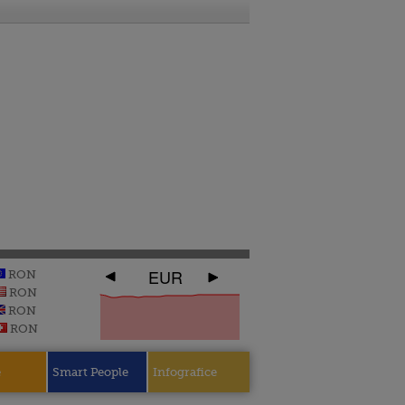
EUR
RON
RON
RON
RON
e
Smart People
Infografice