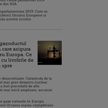
 din cauza pandemiei încă
ve din SUA
roparlamentare 2019: Cum se
cătorii Uniunii Europene și
iza acestui scrutin
 gazoductul
 care asigura
ru Europa. Ce
cu livrările de
i spre
esecretizate: Catastrofa de la
el mai grav dezastru nuclear
 a fost precedată de alte
de mai mică amploare, ascunse
e gaze naturale în Europa.
nit Ucraina marea câștigătoare