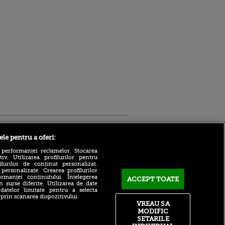
Sport.ro
ele pentru a oferi:
 performanței reclamelor. Stocarea
v. Utilizarea profilurilor pentru
ilurilor de conținut personalizat.
 personalizate. Crearea profilurilor
rmanței conținutului. Înțelegerea
ACCEPT TOATE
n surse diferite. Utilizarea de date
 datelor limitate pentru a selecta
 prin scanarea dispozitivului.
Dinamo - FC Voluntari,
ldau din
VREAU SA
ACUM pe Sport.ro!
 și
MODIFIC
 logodnica
ACUM: Ferencvaros - Real
SETARILE
 sunt