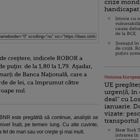
crize mondi
handicapat 
Istorie cu 
vulnerabilă
cauza dator
de la BCE
Șomajul în 
de criză. R
puțini șom
de creştere, indicele ROBOR a
 puţin: de la 1,80 la 1,79. Aşadar,
 marți de Banca Naţională, care a
Uniunea Europea
arde de lei, ca împrumut către
UE pregăte
roape nul.
urgență, în
deal” cu Lo
ianuarie. 
vizate: pesc
NR este pregătită să continue, analiştii se
transportul 
ivel înalt, pe termen lung. Cu alte cuvinte,
New York T
la fel de mari sau vor creşte şi mai mult.
intrarea în