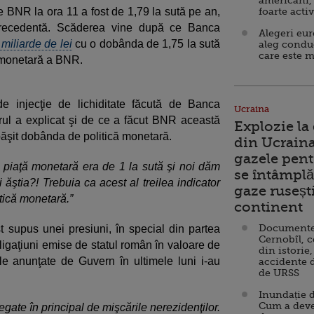
americani,
 BNR la ora 11 a fost de 1,79 la sută pe an,
foarte acti
 precedentă. Scăderea vine după ce Banca
Alegeri eu
miliarde de lei
cu o dobânda de 1,75 la sută
aleg condu
care este m
ă monetară a BNR.
e injecţie de lichiditate făcută de Banca
Ucraina
orul a explicat şi de ce a făcut BNR această
Explozie la
şit dobânda de politică monetară.
din Ucraina
gazele pent
piaţă monetară era de 1 la sută şi noi dăm
se întâmplă 
 ăştia?! Trebuia ca acest al treilea indicator
gaze ruseșt
itică monetară.”
continent
Documente d
t supus unei presiuni, în special din partea
Cernobîl, c
obligaţiuni emise de statul român în valoare de
din istorie,
le anunţate de Guvern în ultimele luni i-au
accidente 
de URSS
Inundație d
Cum a deve
egate în principal de mişcările nerezidenţilor.