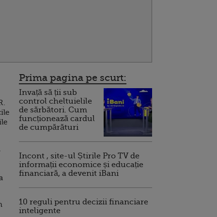
Prima pagina pe scurt:
Invață să ții sub
control cheltuielile
R.
de sărbători. Cum
ile
funcționează cardul
ile
de cumpărături
,
Incont , site-ul Știrile Pro TV de
informații economice și educație
financiară, a devenit iBani
a
10 reguli pentru decizii financiare
m
inteligente