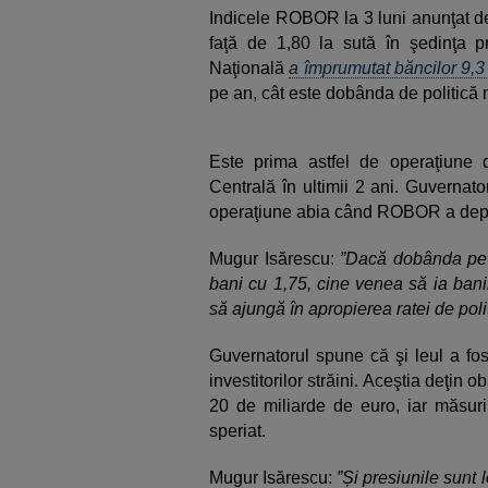
Indicele ROBOR la 3 luni anunţat de
faţă de 1,80 la sută în şedinţa
Naţională
a împrumutat băncilor 9,3 
pe an, cât este dobânda de politic
Este prima astfel de operaţiune d
Centrală în ultimii 2 ani. Guvernat
operaţiune abia când ROBOR a depă
Mugur Isărescu:
”Dacă dobânda pe 
bani cu 1,75, cine venea să ia banii
să ajungă în apropierea ratei de pol
Guvernatorul spune că şi leul a fos
investitorilor străini. Aceştia deţin 
20 de miliarde de euro, iar măsuri
speriat.
Mugur Isărescu:
”Și presiunile sunt l