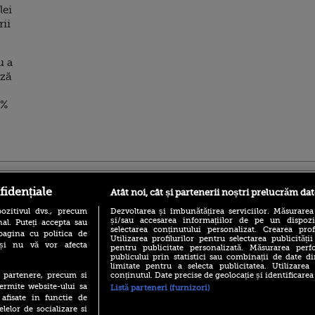
lei
rii
u a
ază
0%
ro
foodstory.ro
Procinema.ro
fidențiale
Atât noi, cât și partenerii noștri prelucrăm dat
ozitivul dvs., precum
Dezvoltarea și îmbunătățirea serviciilor. Măsurarea
și/sau accesarea informațiilor de pe un dispoziti
al. Puteți accepta sau
selectarea conținutului personalizat. Crearea prof
pagina cu politica de
Utilizarea profilurilor pentru selectarea publicității
i și nu vă vor afecta
pentru publicitate personalizată. Măsurarea perfo
publicului prin statistici sau combinații de date di
limitate pentru a selecta publicitatea. Utilizarea
conținutul. Date precise de geolocație și identificarea
te partenere, precum si
(P) Descoperă Lumea
Nikolaj Coster-Wa
ermite website-ului sa
Listă parteneri (furnizori)
Evenimentelor din România
Urzeala Tronurilor
 afisate in functie de
cu Transilvania Events!
Annabelle Wallis,
elelor de socializare si
lui Sebastian Stan,