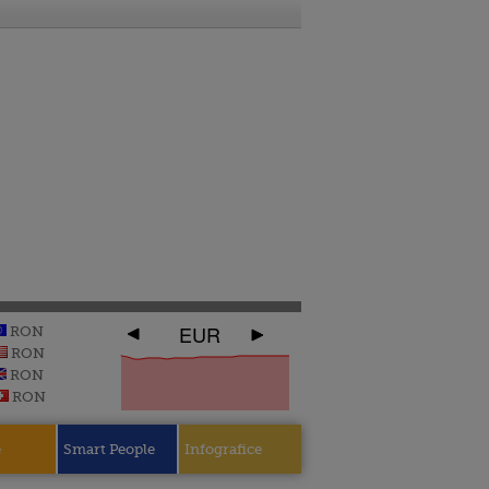
EUR
RON
RON
RON
RON
e
Smart People
Infografice