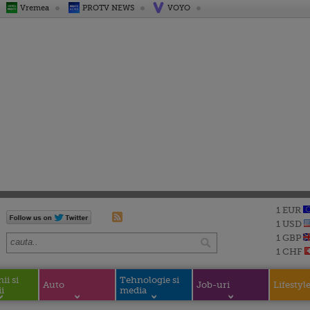
Vremea
PROTV NEWS
VOYO
1 EUR
1 USD
1 GBP
1 CHF
i si
Tehnologie si
Auto
Job-uri
Lifestyl
i
media