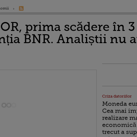
nomii
OR, prima scădere în 3
ția BNR. Analiștii nu a
Criza datoriilor
Moneda euro
Cea mai im
realizare m
economică 
trecut a sup