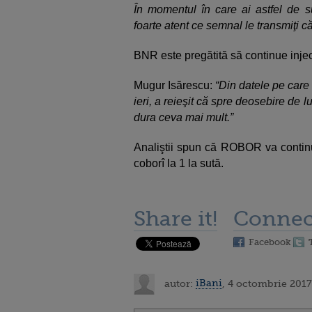
În momentul în care ai astfel de su
foarte atent ce semnal le transmiţi că
BNR este pregătită să continue injecţ
Mugur Isărescu:
“Din datele pe care
ieri, a reieşit că spre deosebire de l
dura ceva mai mult.”
Analiştii spun că ROBOR va continu
coborî la 1 la sută.
Share it!
Connec
Facebook
autor:
iBani
, 4 octombrie 2017