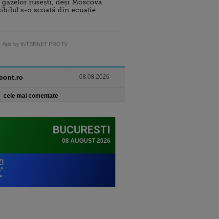
 gazelor rusești, deși Moscova
sibilul s-o scoată din ecuație
Ads by INTERNET PROTV
ncont.ro
08.08.2026
cele mai comentate