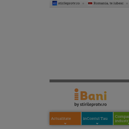
stirileprotv.ro
Romania, te iubesc
Compani
Actualitate
inContul Tau
industri