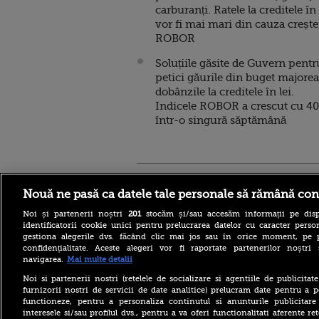
carburanți. Ratele la creditele în 
vor fi mai mari din cauza crește
ROBOR
Soluțiile găsite de Guvern pentr
petici găurile din buget majore
dobânzile la creditele în lei.
Indicele ROBOR a crescut cu 4
într-o singură săptămână
Stirileprotv.ro
ilike-it.
Nouă ne pasă ca datele tale personale să rămână con
Noi și partenerii noștri
201
stocăm și/sau accesăm informații pe disp
identificatorii cookie unici pentru prelucrarea datelor cu caracter person
gestiona alegerile dvs. făcând clic mai jos sau în orice moment, pe 
confidențialitate. Aceste alegeri vor fi raportate partenerilor noștr
navigarea.
Mai multe detalii
Iranul, aproape de un acord
Noi si partenerii nostri (retelele de socializare si agentiile de publicita
cu Omanul pentru
furnizorii nostri de servicii de date analitice) prelucram date pentru a p
Strâmtoarea Ormuz. Ce
functioneze, pentru a personaliza continutul si anunturile publicitare
condiții pune Teheranul
interesele si/sau profilul dvs., pentru a va oferi functionalitati aferente ret