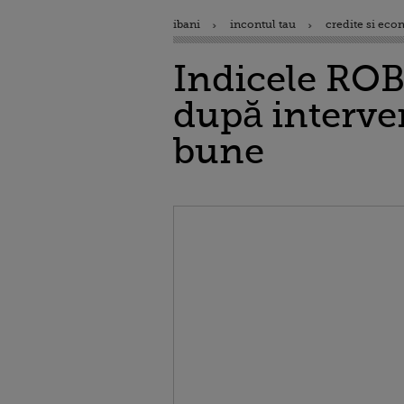
ibani
incontul tau
credite si eco
Indicele ROB
după interven
bune