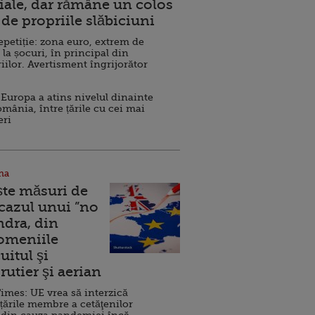
ale, dar rămâne un colos
de propriile slăbiciuni
repetiție: zona euro, extrem de
 la șocuri, în principal din
iilor. Avertisment îngrijorător
Europa a atins nivelul dinainte
omânia, între țările cu cei mai
eri
na
ște măsuri de
 cazul unui ”no
ndra, din
Domeniile
uitul şi
rutier şi aerian
imes: UE vrea să interzică
 țările membre a cetăţenilor