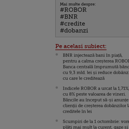
Mai multe despre:
#ROBOR
#BNR
#credite
#dobanzi
Pe acelasi subiect:
BNR injectează bani în piață,
pentru a calma creșterea ROBO
Banca centrală împrumută bănc
cu 9,3 mld. lei și reduce dobânz
cu care le creditează
Indicele ROBOR a urcat la 1,71%
cu 8% peste valoarea de vineri.
Băncile au început să-și anunțe
clienții de creșterea dobânzilor l
creditele în lei
Scumpiri de la 1 octombrie: vo
plăti mai mult la curent, gaze și