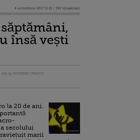
4 octombrie 2017 11:21 / 391 vizualizari
 săptămâni,
u însă vești
Ads by INTERNET PROTV
 la 20 de ani.
portantă
acro-
a secolului
raviețuit marii