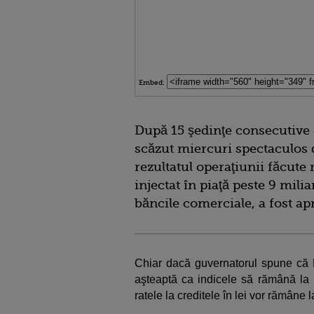
Embed:
După 15 şedinţe consecutive 
scăzut miercuri spectaculos de
rezultatul operaţiunii făcute
injectat în piaţă peste 9 mili
băncile comerciale, a fost ap
Chiar dacă guvernatorul spune că B
aşteaptă ca indicele să rămână la n
ratele la creditele în lei vor rămâne 