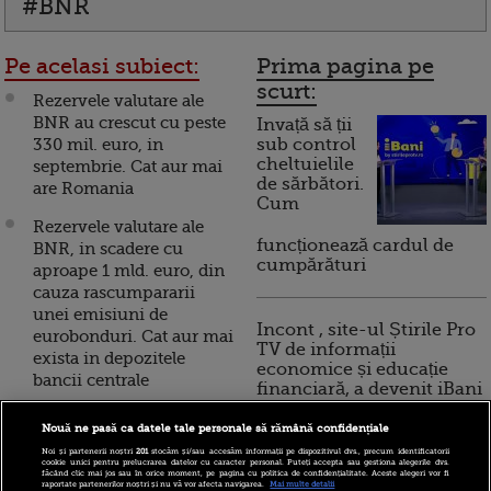
#BNR
Pe acelasi subiect:
Prima pagina pe
scurt:
Rezervele valutare ale
BNR au crescut cu peste
Invață să ții
330 mil. euro, in
sub control
cheltuielile
septembrie. Cat aur mai
de sărbători.
are Romania
Cum
Rezervele valutare ale
funcționează cardul de
BNR, in scadere cu
cumpărături
aproape 1 mld. euro, din
cauza rascumpararii
unei emisiuni de
Incont , site-ul Știrile Pro
eurobonduri. Cat aur mai
TV de informații
exista in depozitele
economice și educație
bancii centrale
financiară, a devenit iBani
Rezervele bancii centrale
Nouă ne pasă ca datele tale personale să rămână confidențiale
au crescut in mai, ca
10 reguli pentru decizii
Noi și partenerii noștri
201
stocăm și/sau accesăm informații pe dispozitivul dvs., precum identificatorii
urmare a imprumutului
cookie unici pentru prelucrarea datelor cu caracter personal. Puteți accepta sau gestiona alegerile dvs.
financiare inteligente
făcând clic mai jos sau în orice moment, pe pagina cu politica de confidențialitate. Aceste alegeri vor fi
de 1 mld. euro contractat
raportate partenerilor noștri și nu vă vor afecta navigarea.
Mai multe detalii