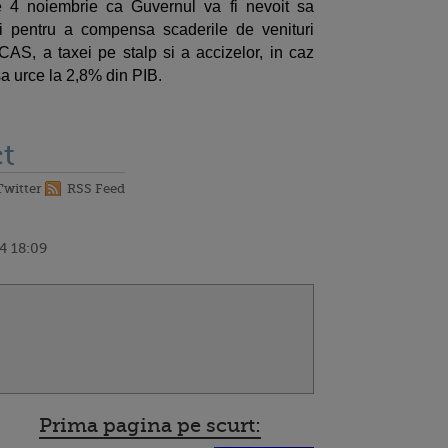
 4 noiembrie ca Guvernul va fi nevoit sa
li pentru a compensa scaderile de venituri
AS, a taxei pe stalp si a accizelor, in caz
sa urce la 2,8% din PIB.
t
Twitter
RSS Feed
4 18:09
Prima pagina pe scurt: