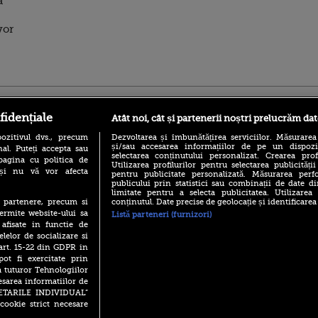
a
vor
ro
foodstory.ro
Procinema.ro
fidențiale
Atât noi, cât și partenerii noștri prelucrăm dat
ozitivul dvs., precum
Dezvoltarea și îmbunătățirea serviciilor. Măsurarea
și/sau accesarea informațiilor de pe un dispoziti
al. Puteți accepta sau
selectarea conținutului personalizat. Crearea prof
pagina cu politica de
Utilizarea profilurilor pentru selectarea publicității
i și nu vă vor afecta
pentru publicitate personalizată. Măsurarea perfo
publicului prin statistici sau combinații de date di
limitate pentru a selecta publicitatea. Utilizarea
conținutul. Date precise de geolocație și identificarea
te partenere, precum si
(P) Descoperă Lumea
Emoții intense pe
ermite website-ului sa
Listă parteneri (furnizori)
Evenimentelor din România
Sebastian Stan! Iub
 afisate in functie de
cu Transilvania Events!
Annabelle, l-a făcu
elelor de socializare si
(P) Raku, gaming intens și o
 art. 15-22 din GDPR in
Din 14 septembrie
pauză binemeritată cu...
Popescu revine în 
pot fi exercitate prin
pizza Guseppe
principal la Pro T
a tuturor Tehnologiilor
(P) Poți folosi bonurile de
esarea informatiilor de
La 88 de ani și du
masă pentru a comanda
SETARILE INDIVIDUAL”
carieră fabuloasă î
mâncare acasă? Lista
cookie strict necesare
Anthony Hopkins 
aplicațiilor care le acceptă
lansează oficial î