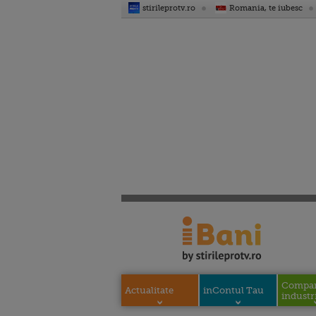
stirileprotv.ro
Romania, te iubesc
Compani
Actualitate
inContul Tau
industri