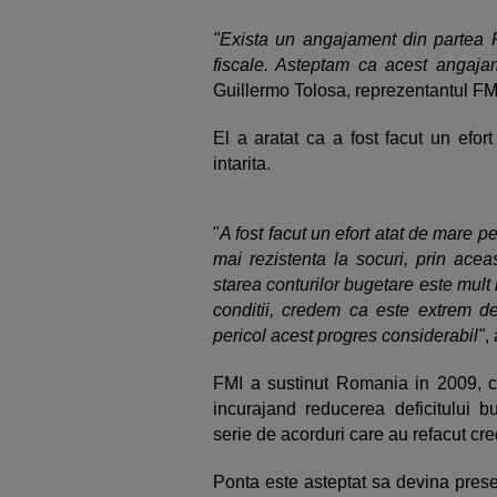
"Exista un angajament din partea R
fiscale. Asteptam ca acest angajam
Guillermo Tolosa, reprezentantul FM
El a aratat ca a fost facut un efo
intarita.
"
A fost facut un efort atat de mare 
mai rezistenta la socuri, prin aceas
starea conturilor bugetare este mult
conditii, credem ca este extrem 
pericol acest progres considerabil"
,
FMI a sustinut Romania in 2009, c
incurajand reducerea deficitului bu
serie de acorduri care au refacut credib
Ponta este asteptat sa devina prese