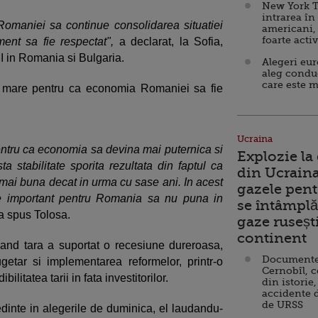
New York T
intrarea în
omaniei sa continue consolidarea situatiei
americani,
foarte acti
ent sa fie respectat",
a declarat, la Sofia,
I in Romania si Bulgaria.
Alegeri eu
aleg condu
care este m
rt mare pentru ca economia Romaniei sa fie
Ucraina
pentru ca economia sa devina mai puternica si
Explozie la
ta stabilitate sporita rezultata din faptul ca
din Ucraina
 mai buna decat in urma cu sase ani. In acest
gazele pent
de important pentru Romania sa nu puna in
se întâmplă 
 a spus Tolosa.
gaze ruseșt
continent
and tara a suportat o recesiune dureroasa,
Documente d
getar si implementarea reformelor, printr-o
Cernobîl, c
ilitatea tarii in fata investitorilor.
din istorie,
accidente 
de URSS
dinte in alegerile de duminica, el laudandu-