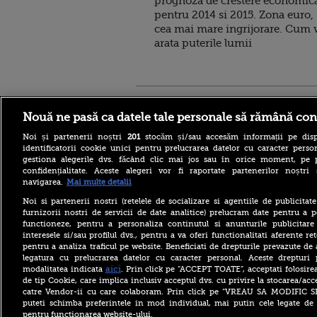
prognoza de crestere economic
pentru 2014 si 2015. Zona euro,
cea mai mare ingrijorare. Cum 
arata puterile lumii
Stirileprotv.ro
ilike-it.
Nouă ne pasă ca datele tale personale să rămână con
Noi și partenerii noștri
201
stocăm și/sau accesăm informații pe disp
identificatorii cookie unici pentru prelucrarea datelor cu caracter person
gestiona alegerile dvs. făcând clic mai jos sau în orice moment, pe 
confidențialitate. Aceste alegeri vor fi raportate partenerilor noștr
navigarea.
Mai multe detalii
Nivelul scăzut al Dunării a
Noi si partenerii nostri (retelele de socializare si agentiile de publicita
scos la iveală fundațiile
furnizorii nostri de servicii de date analitice) prelucram date pentru a p
unui pod roman vechi de
functioneze, pentru a personaliza continutul si anunturile publicitare
aproape 1.700 de ani. FOTO
interesele si/sau profilul dvs., pentru a va oferi functionalitati aferente ret
pentru a analiza traficul pe website. Beneficiati de drepturile prevazute de
Bacteria care „mănâncă”
țesuturile a provocat
legatura cu prelucrarea datelor cu caracter personal. Aceste drepturi 
moartea a cinci persoane în
aici
modalitatea indicata
. Prin click pe “ACCEPT TOATE”, acceptati folosire
acest an, anunță autoritățile
de tip Cookie, care implica inclusiv acceptul dvs. cu privire la stocarea/acc
catre Vendor-ii cu care colaboram. Prin click pe “VREAU SA MODIFIC 
Bolojan, înaintea ratingului
puteti schimba preferintele in mod individual, mai putin cele legate de 
de țară Moody’s: Am fost
pentru functionarea website-ului.
cinstiți cu românii, am