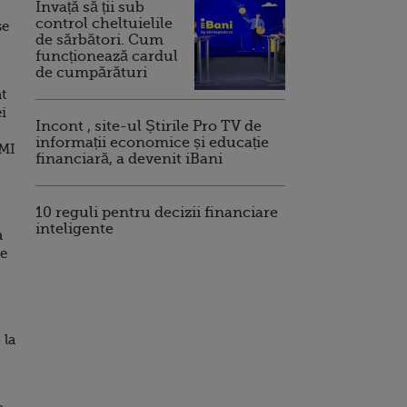
Invață să ții sub
control cheltuielile
se
de sărbători. Cum
funcționează cardul
de cumpărături
t
i
Incont , site-ul Știrile Pro TV de
informații economice și educație
FMI
financiară, a devenit iBani
10 reguli pentru decizii financiare
inteligente
a
re
 la