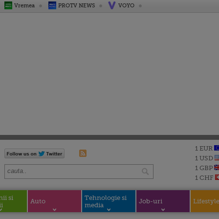
Vremea
PROTV NEWS
VOYO
1 EUR
1 USD
1 GBP
1 CHF
i si
Tehnologie si
Auto
Job-uri
Lifestyl
i
media