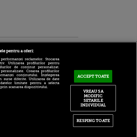
Sport.ro
ele pentru a oferi:
 performanței reclamelor. Stocarea
v. Utilizarea profilurilor pentru
ilurilor de conținut personalizat.
 personalizate. Crearea profilurilor
rmanței conținutului. Înțelegerea
ACCEPT TOATE
n surse diferite. Utilizarea de date
 datelor limitate pentru a selecta
LIVE TEXT | UTA - Rapid,
 prin scanarea dispozitivului.
azi, de la 21:00, pe Sport.ro.
ntru
VREAU SA
Începe etapa a patra din
ita lui,
MODIFIC
Superligă!
t tată!
SETARILE
INDIVIDUAL
Robert Niță și Cristi Pulhac,
, Adela
invitații lui Cristi Pintea, de
rol
la 16:00, la VOYO SPORT
V
LIVE
RESPING TOATE
pă o
Ce a schimbat Sorana
n film, Sir
Cîrstea pentru a putea intra
se
în top 20 WTA, la 36 de ani:
n muzică