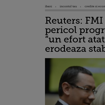
ibani
incontul tau
credite si eco
Reuters: FMI
pericol progr
“un efort ata
erodeaza stab