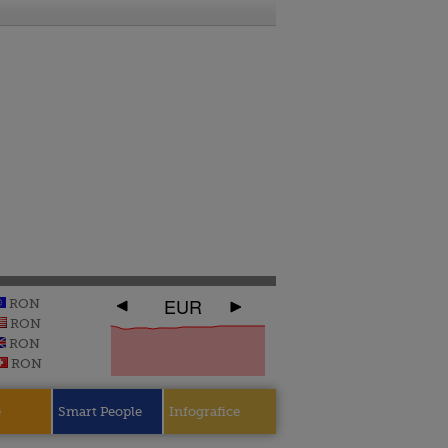
EUR
RON
RON
RON
RON
e
Smart People
Infografice