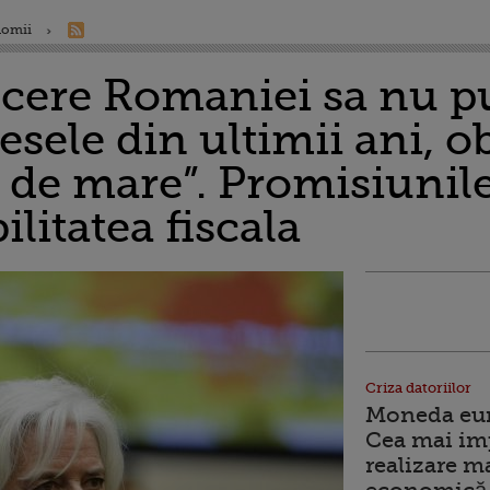
nomii
 cere Romaniei sa nu p
esele din ultimii ani, o
t de mare”. Promisiunile
ilitatea fiscala
Criza datoriilor
Moneda euro
Cea mai im
realizare m