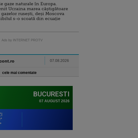
e gaze naturale în Europa.
nit Ucraina marea câștigătoare
 gazelor rusești, deși Moscova
sibilul s-o scoată din ecuație
Ads by INTERNET PROTV
ncont.ro
07.08.2026
cele mai comentate