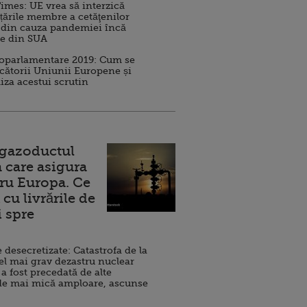
imes: UE vrea să interzică
 țările membre a cetăţenilor
 din cauza pandemiei încă
ve din SUA
roparlamentare 2019: Cum se
cătorii Uniunii Europene și
iza acestui scrutin
 gazoductul
 care asigura
ru Europa. Ce
cu livrările de
i spre
esecretizate: Catastrofa de la
el mai grav dezastru nuclear
 a fost precedată de alte
de mai mică amploare, ascunse