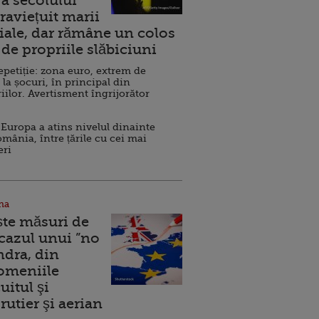
a secolului
raviețuit marii
ale, dar rămâne un colos
de propriile slăbiciuni
repetiție: zona euro, extrem de
 la șocuri, în principal din
iilor. Avertisment îngrijorător
Europa a atins nivelul dinainte
omânia, între țările cu cei mai
eri
na
ște măsuri de
 cazul unui ”no
ndra, din
Domeniile
uitul şi
rutier şi aerian