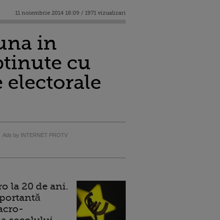
11 noiembrie 2014 18:09 / 1971 vizualizari
una in
btinute cu
 electorale
Ads by INTERNET PROTV
 la 20 de ani.
portantă
acro-