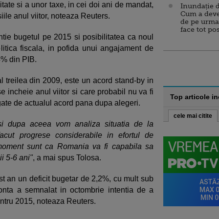
tate si a unor taxe, in cei doi ani de mandat,
Inundație d
Cum a deve
ile anul viitor, noteaza Reuters.
de pe urma
face tot po
ntie bugetul pe 2015 si posibilitatea ca noul
litica fiscala, in pofida unui angajament de
4% din PIB.
l treilea din 2009, este un acord stand-by in
 incheie anul viitor si care probabil nu va fi
Top articole i
egate de actualul acord pana dupa alegeri.
cele mai citite
 si dupa aceea vom analiza situatia de la
cut progrese considerabile in efortul de
t moment sunt ca Romania va fi capabila sa
i 5-6 ani"
, a mai spus Tolosa.
t an un deficit bugetar de 2,2%, cu mult sub
onta a semnalat in octombrie intentia de a
entru 2015, noteaza Reuters.