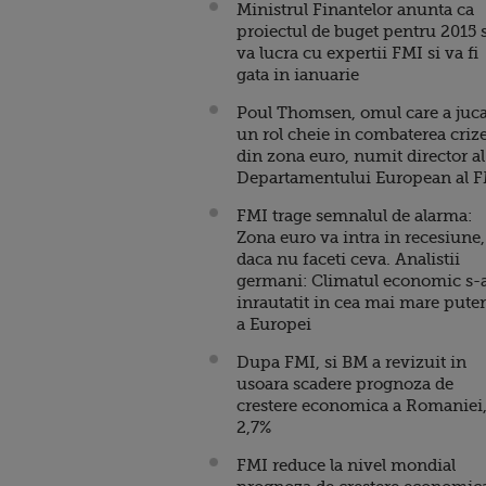
Ministrul Finantelor anunta ca
proiectul de buget pentru 2015 
va lucra cu expertii FMI si va fi
gata in ianuarie
Poul Thomsen, omul care a juca
un rol cheie in combaterea crize
din zona euro, numit director al
Departamentului European al 
FMI trage semnalul de alarma:
Zona euro va intra in recesiune,
daca nu faceti ceva. Analistii
germani: Climatul economic s-
inrautatit in cea mai mare pute
a Europei
Dupa FMI, si BM a revizuit in
usoara scadere prognoza de
crestere economica a Romaniei,
2,7%
FMI reduce la nivel mondial