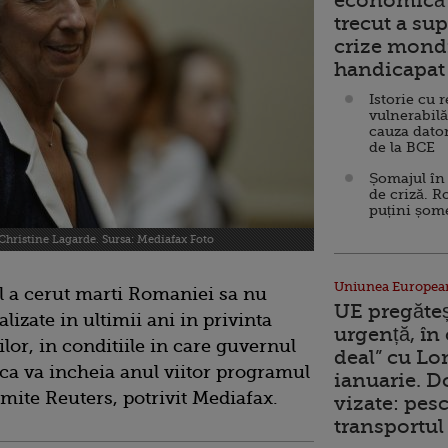
economică 
trecut a sup
crize mondi
handicapat 
Istorie cu 
vulnerabilă
cauza dator
de la BCE
Șomajul în 
de criză. R
puțini șom
 Christine Lagarde. Sursa: Mediafax Foto
Uniunea Europea
l a cerut marti Romaniei sa nu
UE pregăte
lizate in ultimii ani in privinta
urgență, în
ilor, in conditiile in care guvernul
deal” cu Lo
ca va incheia anul viitor programul
ianuarie. 
smite Reuters, potrivit Mediafax.
vizate: pesc
transportul 