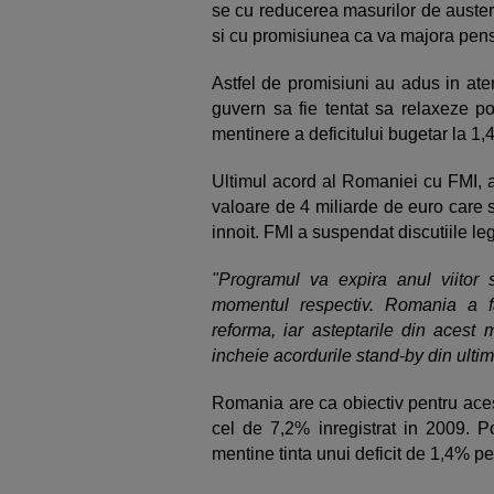
se cu reducerea masurilor de austeri
si cu promisiunea ca va majora pensi
Astfel de promisiuni au adus in ate
guvern sa fie tentat sa relaxeze po
mentinere a deficitului bugetar la 1,
Ultimul acord al Romaniei cu FMI, a
valoare de 4 miliarde de euro care se
innoit. FMI a suspendat discutiile l
"Programul va expira anul viitor
momentul respectiv. Romania a fa
reforma, iar asteptarile din aces
incheie acordurile stand-by din ultimi
Romania are ca obiectiv pentru aces
cel de 7,2% inregistrat in 2009. P
mentine tinta unui deficit de 1,4% p