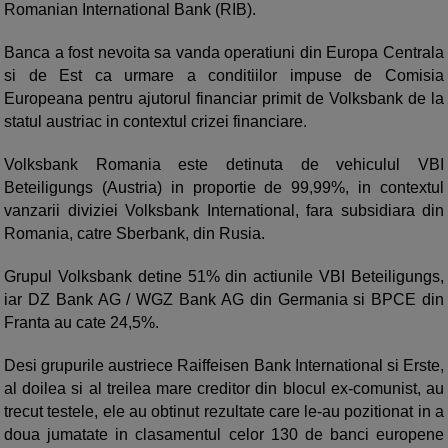
Romanian International Bank (RIB).
Banca a fost nevoita sa vanda operatiuni din Europa Centrala
si de Est ca urmare a conditiilor impuse de Comisia
Europeana pentru ajutorul financiar primit de Volksbank de la
statul austriac in contextul crizei financiare.
Volksbank Romania este detinuta de vehiculul VBI
Beteiligungs (Austria) in proportie de 99,99%, in contextul
vanzarii diviziei Volksbank International, fara subsidiara din
Romania, catre Sberbank, din Rusia.
Grupul Volksbank detine 51% din actiunile VBI Beteiligungs,
iar DZ Bank AG / WGZ Bank AG din Germania si BPCE din
Franta au cate 24,5%.
Desi grupurile austriece Raiffeisen Bank International si Erste,
al doilea si al treilea mare creditor din blocul ex-comunist, au
trecut testele, ele au obtinut rezultate care le-au pozitionat in a
doua jumatate in clasamentul celor 130 de banci europene