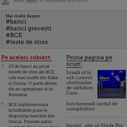
autor:
iBani
, 27 octombrie 2014 20:03
Mai multe despre:
#banci
#banci grecesti
#BCE
#teste de stres
Pe acelasi subiect:
Prima pagina pe
scurt:
25 de banci au picat
testele de stres ale BCE,
Invață să ții
cele mai multe din Italia
sub control
cheltuielile
si Grecia. O parte dintre
de sărbători.
ele au operatiuni si in
Cum
Romania
funcționează cardul de
BCE suplimenteaza
cumpărături
lichiditatile puse la
dispozitia bancilor din
Grecia. Primele patru
Incont , site-ul Știrile Pro