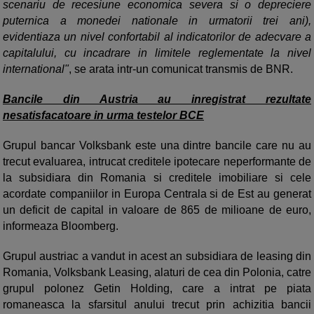
scenariu de recesiune economica severa si o depreciere
puternica a monedei nationale in urmatorii trei ani),
evidentiaza un nivel confortabil al indicatorilor de adecvare a
capitalului, cu incadrare in limitele reglementate la nivel
international"
, se arata intr-un comunicat transmis de BNR.
Bancile din Austria au inregistrat rezultate
nesatisfacatoare in urma testelor BCE
Grupul bancar Volksbank este una dintre bancile care nu au
trecut evaluarea, intrucat creditele ipotecare neperformante de
la subsidiara din Romania si creditele imobiliare si cele
acordate companiilor in Europa Centrala si de Est au generat
un deficit de capital in valoare de 865 de milioane de euro,
informeaza Bloomberg.
Grupul austriac a vandut in acest an subsidiara de leasing din
Romania, Volksbank Leasing, alaturi de cea din Polonia, catre
grupul polonez Getin Holding, care a intrat pe piata
romaneasca la sfarsitul anului trecut prin achizitia bancii