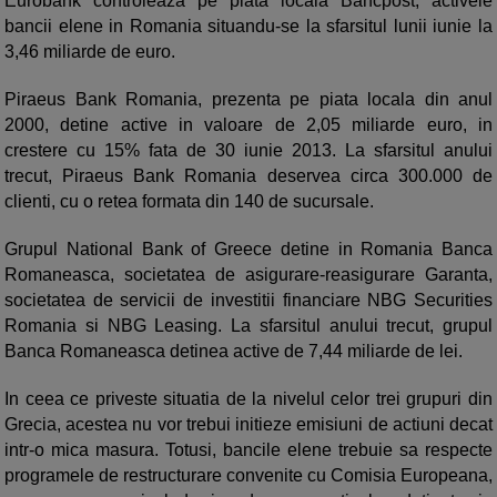
Eurobank controleaza pe piata locala Bancpost, activele
bancii elene in Romania situandu-se la sfarsitul lunii iunie la
3,46 miliarde de euro.
Piraeus Bank Romania, prezenta pe piata locala din anul
2000, detine active in valoare de 2,05 miliarde euro, in
crestere cu 15% fata de 30 iunie 2013. La sfarsitul anului
trecut, Piraeus Bank Romania deservea circa 300.000 de
clienti, cu o retea formata din 140 de sucursale.
Grupul National Bank of Greece detine in Romania Banca
Romaneasca, societatea de asigurare-reasigurare Garanta,
societatea de servicii de investitii financiare NBG Securities
Romania si NBG Leasing. La sfarsitul anului trecut, grupul
Banca Romaneasca detinea active de 7,44 miliarde de lei.
In ceea ce priveste situatia de la nivelul celor trei grupuri din
Grecia, acestea nu vor trebui initieze emisiuni de actiuni decat
intr-o mica masura. Totusi, bancile elene trebuie sa respecte
programele de restructurare convenite cu Comisia Europeana,