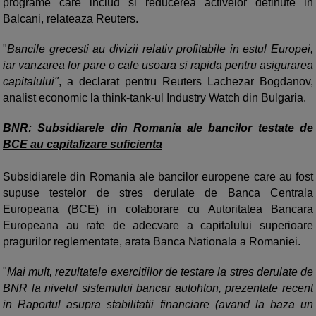
programe care includ si reducerea activelor detinute in
Balcani, relateaza Reuters.
"
Bancile grecesti au divizii relativ profitabile in estul Europei,
iar vanzarea lor pare o cale usoara si rapida pentru asigurarea
capitalului"
, a declarat pentru Reuters Lachezar Bogdanov,
analist economic la think-tank-ul Industry Watch din Bulgaria.
BNR: Subsidiarele din Romania ale bancilor testate de
BCE au capitalizare suficienta
Subsidiarele din Romania ale bancilor europene care au fost
supuse testelor de stres derulate de Banca Centrala
Europeana (BCE) in colaborare cu Autoritatea Bancara
Europeana au rate de adecvare a capitalului superioare
pragurilor reglementate, arata Banca Nationala a Romaniei.
"
Mai mult, rezultatele exercitiilor de testare la stres derulate de
BNR la nivelul sistemului bancar autohton, prezentate recent
in Raportul asupra stabilitatii financiare (avand la baza un