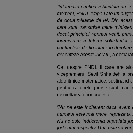
”Informatia publica vehiculata nu se r
moment, PNDL etapa I are un buget a
de doua miliarde de lei. Din acest
care sunt transmise catre minister
decat principiul «primul venit, prim
inregistrare a tuturor solicitarilor,
contractele de finantare in derular
deconteze aceste lucrari”
, a declarat
Cat despre PNDL II care are alo
vicepremierul Sevil Shhaideh a prec
algoritmice matematice, sustinand c
pentru ca unele judete sunt mai m
dezvoltarea unor proiecte.
”Nu ne este indiferent daca avem ci
numarul este mai mare, reprezinta m
Nu ne este indiferenta suprafata jud
judetului respectiv. Una este sa vor