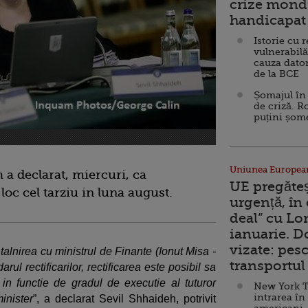
crize mondi
handicapat 
Istorie cu 
vulnerabilă
cauza dator
de la BCE
Șomajul în 
de criză. R
puțini șom
Uniunea Europea
 a declarat, miercuri, ca
UE pregăte
loc cel tarziu in luna august.
urgență, în
deal” cu Lo
ianuarie. 
vizate: pesc
ntalnirea cu ministrul de Finante (Ionut Misa -
transportul 
rul rectificarilor, rectificarea este posibil sa
 in functie de gradul de executie al tuturor
New York T
intrarea în
minister
”, a declarat Sevil Shhaideh, potrivit