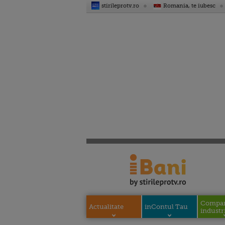
stirileprotv.ro
Romania, te iubesc
Compani
Actualitate
inContul Tau
industri