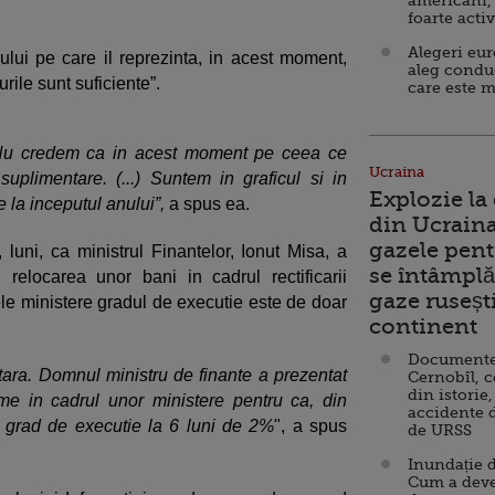
americani,
foarte acti
Alegeri eu
rului pe care il reprezinta, in acest moment,
aleg condu
rile sunt suficiente”.
care este m
. Nu credem ca in acest moment pe ceea ce
Ucraina
plimentare. (...) Suntem in graficul si in
Explozie la
 la inceputul anului”,
a spus ea.
din Ucraina
gazele pent
luni, ca ministrul Finantelor, Ionut Misa, a
se întâmplă 
 relocarea unor bani in cadrul rectificarii
gaze ruseșt
le ministere gradul de executie este de doar
continent
Documente d
etara. Domnul ministru de finante a prezentat
Cernobîl, c
din istorie,
me in cadrul unor ministere pentru ca, din
accidente 
 grad de executie la 6 luni de 2%
", a spus
de URSS
Inundație d
Cum a deve