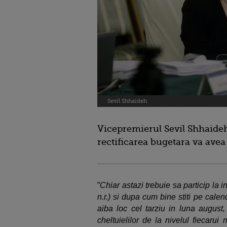
Sevil Shhaideh
Vicepremierul Sevil Shhaideh
rectificarea bugetara va avea 
”
Chiar astazi trebuie sa particip la i
n.r.) si dupa cum bine stiti pe calenda
aiba loc cel tarziu in luna august,
cheltuielilor de la nivelul fiecarui 