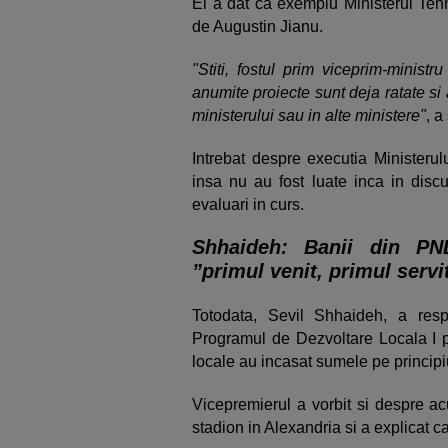
El a dat ca exemplu Ministerul Teh
de Augustin Jianu.
"Stiti, fostul prim viceprim-minist
anumite proiecte sunt deja ratate si a
ministerului sau in alte ministere"
, a
Intrebat despre executia Ministerul
insa nu au fost luate inca in discut
evaluari in curs.
Shhaideh: Banii din PN
”primul venit, primul servit
Totodata, Sevil Shhaideh, a resp
Programul de Dezvoltare Locala I pe c
locale au incasat sumele pe principiul
Vicepremierul a vorbit si despre acu
stadion in Alexandria si a explicat ca