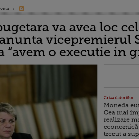
nomii
bugetara va avea loc cel
 anunta vicepremierul 
a “avem o executie in g
Criza datoriilor
Moneda euro
Cea mai im
realizare m
economică 
trecut a sup