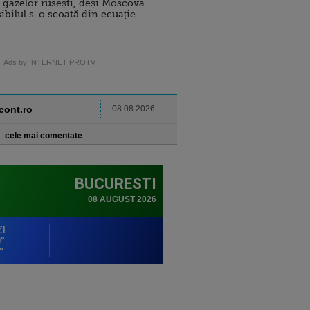
 gazelor rusești, deși Moscova
sibilul s-o scoată din ecuație
Ads by INTERNET PROTV
ncont.ro
08.08.2026
cele mai comentate