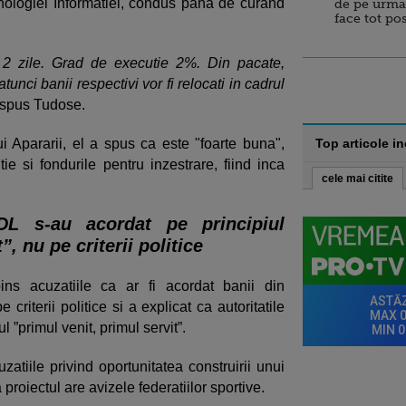
nologiei Informatiei, condus pana de curand
de pe urma
face tot po
ru 2 zile. Grad de executie 2%. Din pacate,
tunci banii respectivi vor fi relocati in cadrul
 spus Tudose.
ui Apararii, el a spus ca este "foarte buna",
Top articole i
ie si fondurile pentru inzestrare, fiind inca
cele mai citite
DL s-au acordat pe principiul
”, nu pe criterii politice
ins acuzatiile ca ar fi acordat banii din
riterii politice si a explicat ca autoritatile
 ”primul venit, primul servit”.
zatiile privind oportunitatea construirii unui
 proiectul are avizele federatiilor sportive.