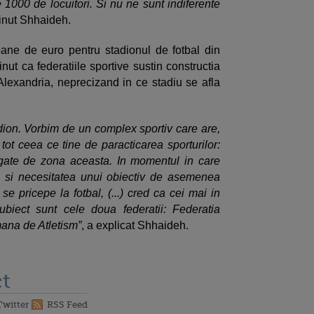
 1000 de locuitori. Si nu ne sunt indiferente
tinut Shhaideh.
oane de euro pentru stadionul de fotbal din
ut ca federatiile sportive sustin constructia
Alexandria, neprecizand in ce stadiu se afla
dion. Vorbim de un complex sportiv care are,
tot ceea ce tine de paracticarea sporturilor:
legate de zona aceasta. In momentul in care
ea si necesitatea unui obiectiv de asemenea
e pricepe la fotbal, (...) cred ca cei mai in
iect sunt cele doua federatii: Federatia
ana de Atletism”
, a explicat Shhaideh.
t
Twitter
RSS Feed