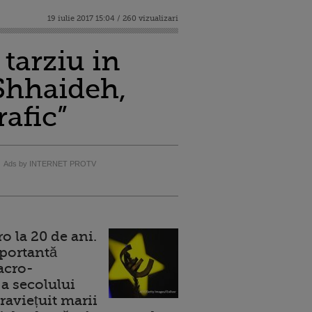
19 iulie 2017 15:04 / 260 vizualizari
 tarziu in
Shhaideh,
rafic”
Ads by INTERNET PROTV
 la 20 de ani.
portantă
acro-
a secolului
raviețuit marii