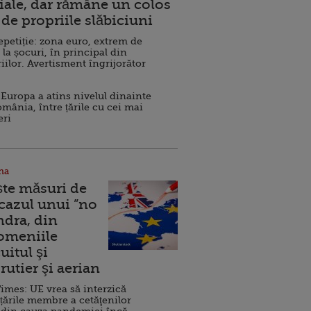
ale, dar rămâne un colos
de propriile slăbiciuni
repetiție: zona euro, extrem de
 la șocuri, în principal din
iilor. Avertisment îngrijorător
Europa a atins nivelul dinainte
omânia, între țările cu cei mai
eri
na
ște măsuri de
 cazul unui ”no
ndra, din
Domeniile
uitul şi
rutier şi aerian
imes: UE vrea să interzică
 țările membre a cetăţenilor