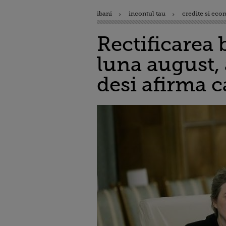
ibani
incontul tau
credite si eco
Rectificarea 
luna august,
desi afirma c