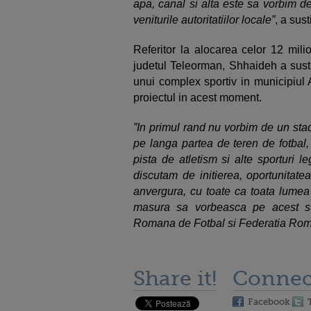
apa, canal si alta este sa vorbim de
veniturile autoritatiilor locale”
, a sus
Referitor la alocarea celor 12 mili
judetul Teleorman, Shhaideh a sustin
unui complex sportiv in municipiul 
proiectul in acest moment.
”In primul rand nu vorbim de un sta
pe langa partea de teren de fotbal, 
pista de atletism si alte sporturi 
discutam de initierea, oportunitat
anvergura, cu toate ca toata lumea s
masura sa vorbeasca pe acest sub
Romana de Fotbal si Federatia Rom
Share it!
Connec
Facebook