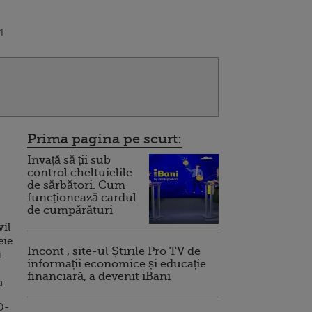
4
Prima pagina pe scurt:
Invață să ții sub
control cheltuielile
de sărbători. Cum
funcționează cardul
de cumpărături
il
eie
Incont , site-ul Știrile Pro TV de
i
informații economice și educație
financiară, a devenit iBani
a
D-