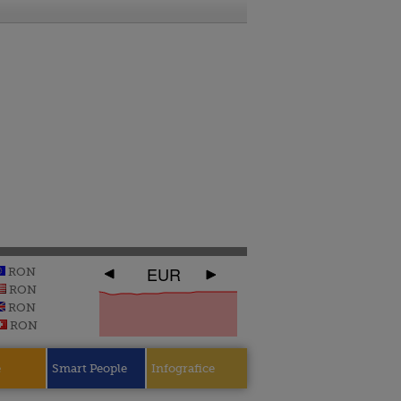
EUR
RON
RON
RON
RON
e
Smart People
Infografice