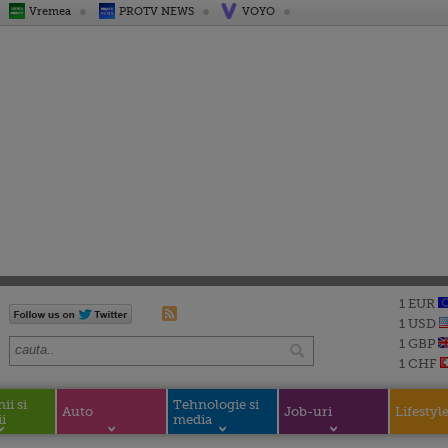
Vremea
PROTV NEWS
VOYO
1 EUR
1 USD
1 GBP
1 CHF
i si
Tehnologie si
Auto
Job-uri
Lifestyl
i
media