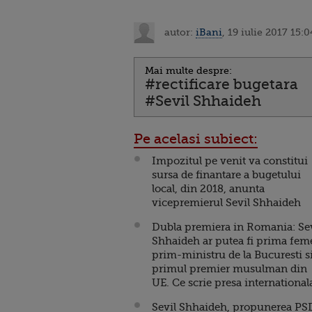
autor:
iBani
, 19 iulie 2017 15:0
Mai multe despre:
#rectificare bugetara
#Sevil Shhaideh
Pe acelasi subiect:
Impozitul pe venit va constitui
sursa de finantare a bugetului
local, din 2018, anunta
vicepremierul Sevil Shhaideh
Dubla premiera in Romania: Sev
Shhaideh ar putea fi prima fem
prim-ministru de la Bucuresti s
primul premier musulman din
UE. Ce scrie presa international
Sevil Shhaideh, propunerea PS