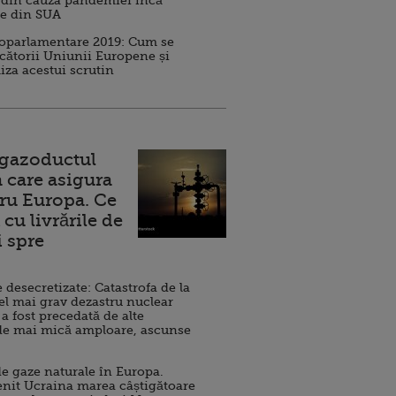
 din cauza pandemiei încă
ve din SUA
roparlamentare 2019: Cum se
cătorii Uniunii Europene și
iza acestui scrutin
 gazoductul
 care asigura
ru Europa. Ce
cu livrările de
i spre
esecretizate: Catastrofa de la
el mai grav dezastru nuclear
 a fost precedată de alte
de mai mică amploare, ascunse
e gaze naturale în Europa.
nit Ucraina marea câștigătoare