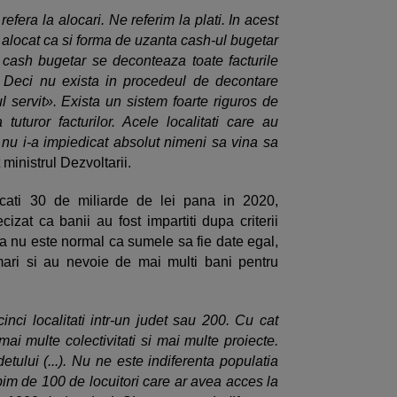
efera la alocari. Ne referim la plati. In acest
locat ca si forma de uzanta cash-ul bugetar
 cash bugetar se deconteaza toate facturile
. Deci nu exista in procedeul de decontare
ul servit». Exista un sistem foarte riguros de
 a tuturor facturilor. Acele localitati care au
e nu i-a impiedicat absolut nimeni sa vina sa
 ministrul Dezvoltarii.
cati 30 de miliarde de lei pana in 2020,
izat ca banii au fost impartiti dupa criterii
a nu este normal ca sumele sa fie date egal,
ari si au nevoie de mai multi bani pentru
nci localitati intr-un judet sau 200. Cu cat
ai multe colectivitati si mai multe proiecte.
etului (...). Nu ne este indiferenta populatia
bim de 100 de locuitori care ar avea acces la