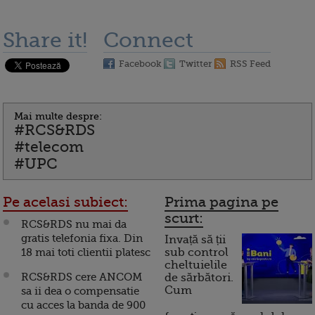
Share it!
Connect
Facebook
Twitter
RSS Feed
Mai multe despre:
#RCS&RDS
#telecom
#UPC
Pe acelasi subiect:
Prima pagina pe
scurt:
RCS&RDS nu mai da
gratis telefonia fixa. Din
Invață să ții
18 mai toti clientii platesc
sub control
cheltuielile
RCS&RDS cere ANCOM
de sărbători.
Cum
sa ii dea o compensatie
cu acces la banda de 900