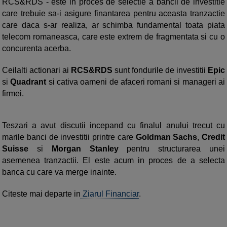
RCS&RDS - este in proces de selectie a bancii de investitie
care trebuie sa-i asigure finantarea pentru aceasta tranzactie
care daca s-ar realiza, ar schimba fundamental toata piata
telecom romaneasca, care este extrem de fragmentata si cu o
concurenta acerba.
Ceilalti actionari ai
RCS&RDS
sunt fondurile de investitii
Epic
si
Quadrant
si cativa oameni de afaceri romani si manageri ai
firmei.
Teszari a avut discutii incepand cu finalul anului trecut cu
marile banci de investitii printre care
Goldman Sachs
,
Credit
Suisse
si
Morgan Stanley
pentru structurarea unei
asemenea tranzactii. El este acum in proces de a selecta
banca cu care va merge inainte.
Citeste mai departe in
Ziarul Financiar
.