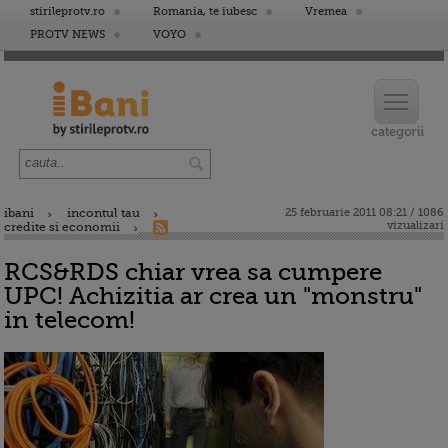
stirileprotv.ro
Romania, te iubesc
Vremea
PROTV NEWS
VOYO
ibani
incontul tau
25 februarie 2011 08:21 / 1086
vizualizari
credite si economii
RCS&RDS chiar vrea sa cumpere
UPC! Achizitia ar crea un "monstru"
in telecom!