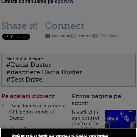
Citeste continuarea pe
sport.ro
Share it!
Connect
Facebook
Twitter
RSS Feed
Mai multe despre:
#Dacia Duster
#descriere Dacia Duster
#Test Drive
Pe acelasi subiect:
Prima pagina pe
scurt:
Dacia lucreaza la varianta
GPL pentru modelul
Invață să ții
Duster
sub control
cheltuielile
Renault vrea sa
de sărbători.
Cum
impanzeasca lumea cu
Nouă ne pasă ca datele tale personale să rămână confidențiale