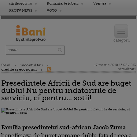
stirileprotv.ro
Romania, te iubesc
Vremea
PROTV NEWS
VOYO
ibani
incontul tau
17 martie 2010 13:02 / 213
vizualizari
credite si economii
Presedintele Africii de Sud are buget
dublu! Nu pentru indatoririle de
serviciu, ci pentru... sotii!
Familia presedintelui sud-african Jacob Zuma
beneficiaza de buget aproape dublu fata de cea a