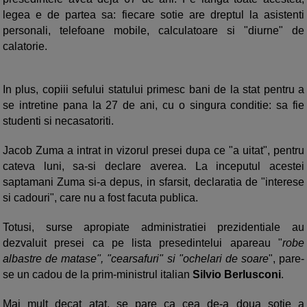
legea e de partea sa: fiecare sotie are dreptul la asistenti
personali, telefoane mobile, calculatoare si "diurne" de
calatorie.
In plus, copiii sefului statului primesc bani de la stat pentru a
se intretine pana la 27 de ani, cu o singura conditie: sa fie
studenti si necasatoriti.
Jacob Zuma a intrat in vizorul presei dupa ce "a uitat", pentru
cateva luni, sa-si declare averea. La inceputul acestei
saptamani Zuma si-a depus, in sfarsit, declaratia de "interese
si cadouri", care nu a fost facuta publica.
Totusi, surse apropiate administratiei prezidentiale au
dezvaluit presei ca pe lista presedintelui apareau "
robe
albastre de matase", "cearsafuri" si "ochelari de soare
", pare-
se un cadou de la prim-ministrul italian
Silvio Berlusconi
.
Mai mult decat atat, se pare ca cea de-a doua sotie a