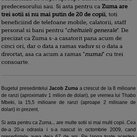
predecesorului sau. Si asta pentru ca
Zuma are
trei sotii si nu mai putin de 20 de copii
, toti
beneficiind de telefoane mobile, calatorii, staff
personal si bani pentru "
cheltuieli generale
". De
precizat ca Zuma s-a casatorit pana acum de
cinci ori, dar o data a ramas vaduv si o data a
divortat, asa ca acum a ramas "
numai
" cu trei
consoarte.
Bugetul presedintelui
Jacob Zuma
a crescut de la 8 milioane
de ranzi (aproximativ 1 milion de dolari), pe vremea lui Thabo
Mbeki, la 15,5 milioane de ranzi (aproape 2 milioane de
dolari) in prezent.
Si asta pentru ca Zuma... are multe sotii si mai multi copii. Cea
de-a 20-a odrasla i s-a nascut in octombrie 2009, cand
presedintele avea deja 67 de ani. Pe langa toate acestea,