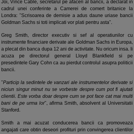
Joi, Vince Cable, secretarul pe afaceri al bancii, a declarat in
cadrul unei conferinte a Camerei de comert britanice la
Londra: "Scrisoarea de demisie a adus daune uriase bancii
Goldman Sachs si toti implicati vor plati pentru asta".
Greg Smith, director executiv si sef al operatiunilor cu
instrumente financiare derivate ale Goldman Sachs in Europa,
a plecat din banca dupa 12 ani de activitate. Nu oricum insa. Ii
acuza pe directorul general Lloyd Blankfield si pe
presedintele Gary Cohn ca au pierdut controlul asupra politicii
bancii.
"
Particip la sedintele de vanzari ale instrumentelor derivate si
niciun singur minut nu se vorbeste despre cum pot fi ajutati
clientii. Este vorba doar despre cum se pot face cat mai multi
bani de pe urma lor
", afirma Smith, absolvent al Universitatii
Stanford.
Smith a mai acuzat conducerea bancii ca promoveaza
angajati care obtin deseori profituri prin convingerea clientilor