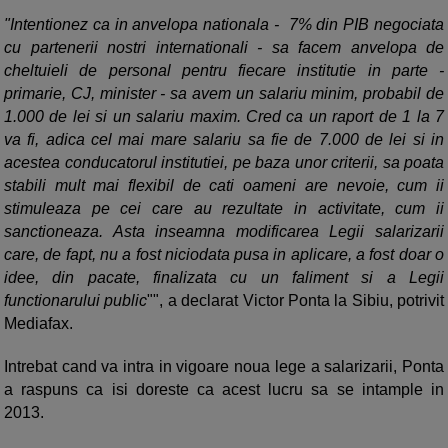
"Intentionez ca in anvelopa nationala - 7% din PIB negociata
cu partenerii nostri internationali - sa facem anvelopa de
cheltuieli de personal pentru fiecare institutie in parte -
primarie, CJ, minister - sa avem un salariu minim, probabil de
1.000 de lei si un salariu maxim. Cred ca un raport de 1 la 7
va fi, adica cel mai mare salariu sa fie de 7.000 de lei si in
acestea conducatorul institutiei, pe baza unor criterii, sa poata
stabili mult mai flexibil de cati oameni are nevoie, cum ii
stimuleaza pe cei care au rezultate in activitate, cum ii
sanctioneaza. Asta inseamna modificarea Legii salarizarii
care, de fapt, nu a fost niciodata pusa in aplicare, a fost doar o
idee, din pacate, finalizata cu un faliment si a Legii
functionarului public
"", a declarat Victor Ponta la Sibiu, potrivit
Mediafax.
Intrebat cand va intra in vigoare noua lege a salarizarii, Ponta
a raspuns ca isi doreste ca acest lucru sa se intample in
2013.