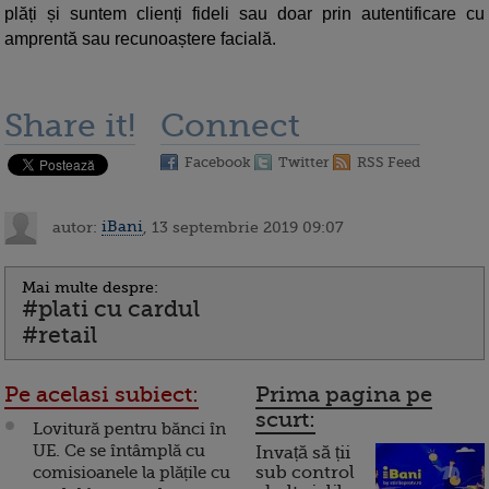
plăți și suntem clienți fideli sau doar prin autentificare cu
amprentă sau recunoaștere facială.
Share it!
Connect
Facebook
Twitter
RSS Feed
autor:
iBani
, 13 septembrie 2019 09:07
Mai multe despre:
#plati cu cardul
#retail
Pe acelasi subiect:
Prima pagina pe
scurt:
Lovitură pentru bănci în
UE. Ce se întâmplă cu
Invață să ții
comisioanele la plățile cu
sub control