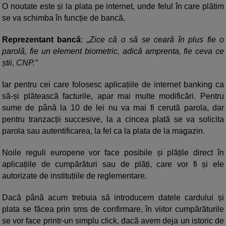
O noutate este și la plata pe internet, unde felul în care plătim
se va schimba în funcție de bancă.
Reprezentant bancă
:
Zice că o să se ceară în plus fie o
parolă, fie un element biometric, adică amprenta, fie ceva ce
știi, CNP.”
Iar pentru cei care folosesc aplicațiile de internet banking ca
să-și plătească facturile, apar mai multe modificări. Pentru
sume de până la 10 de lei nu va mai fi cerută parola, dar
pentru tranzacții succesive, la a cincea plată se va solicita
parola sau autentificarea, la fel ca la plata de la magazin.
Noile reguli europene vor face posibile și plățile direct în
aplicațiile de cumpărături sau de plăți, care vor fi și ele
autorizate de instituțiile de reglementare.
Dacă până acum trebuia să introducem datele cardului și
plata se făcea prin sms de confirmare, în viitor cumpărăturile
se vor face printr-un simplu click, dacă avem deja un istoric de