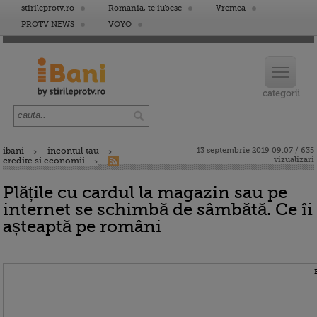
stirileprotv.ro
Romania, te iubesc
Vremea
PROTV NEWS
VOYO
ibani
incontul tau
13 septembrie 2019 09:07 / 635
vizualizari
credite si economii
Plățile cu cardul la magazin sau pe
internet se schimbă de sâmbătă. Ce îi
așteaptă pe români