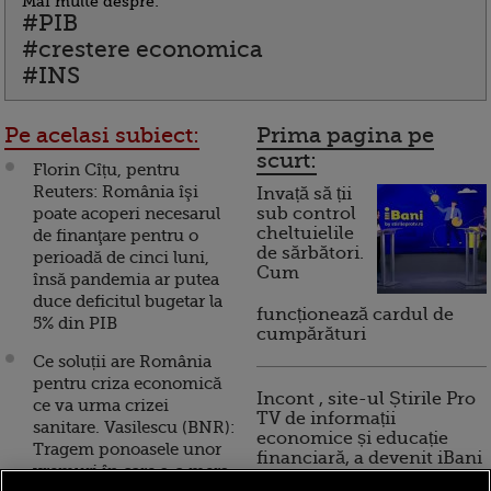
Mai multe despre:
#PIB
#crestere economica
#INS
Pe acelasi subiect:
Prima pagina pe
scurt:
Florin Cîțu, pentru
Reuters: România îşi
Invață să ții
poate acoperi necesarul
sub control
cheltuielile
de finanţare pentru o
de sărbători.
perioadă de cinci luni,
Cum
însă pandemia ar putea
duce deficitul bugetar la
funcționează cardul de
5% din PIB
cumpărături
Ce soluții are România
pentru criza economică
Incont , site-ul Știrile Pro
ce va urma crizei
TV de informații
sanitare. Vasilescu (BNR):
economice și educație
Tragem ponoasele unor
financiară, a devenit iBani
vremuri în care s-a mers