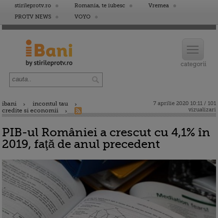
stirileprotv.ro
Romania, te iubesc
Vremea
PROTV NEWS
VOYO
ibani
incontul tau
7 aprilie 2020 10:11 / 101
vizualizari
credite si economii
PIB-ul României a crescut cu 4,1% în
2019, faţă de anul precedent