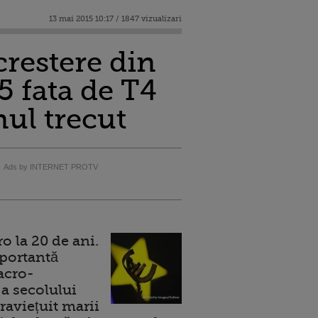
13 mai 2015 10:17 / 1847 vizualizari
restere din
5 fata de T4
nul trecut
Ads by INTERNET PROTV
 la 20 de ani.
portantă
acro-
a secolului
raviețuit marii