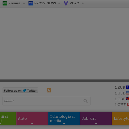
Vremea
PROTV NEWS
VOYO
1 EUR
1 USD
1 GBP
1 CHF
i si
Tehnologie si
Auto
Job-uri
Lifestyl
i
media