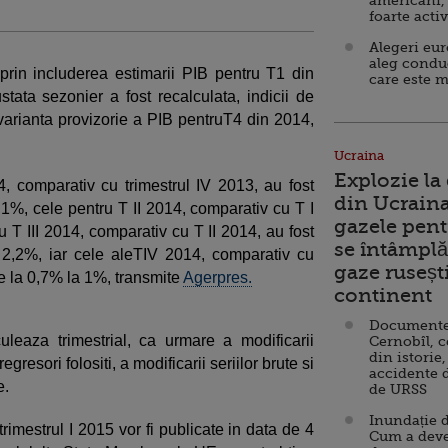
americani,
foarte acti
Alegeri eu
aleg condu
 prin includerea estimarii PIB pentru T1 din
care este m
ustata sezonier a fost recalculata, indicii de
 varianta provizorie a PIB pentruT4 din 2014,
Ucraina
Explozie la
014, comparativ cu trimestrul IV 2013, au fost
din Ucraina
,1%, cele pentru T II 2014, comparativ cu T I
gazele pent
 T III 2014, comparativ cu T II 2014, au fost
se întâmplă 
a 2,2%, iar cele aleTIV 2014, comparativ cu
gaze ruseșt
 de la 0,7% la 1%, transmite
Agerpres.
continent
Documente d
uleaza trimestrial, ca urmare a modificarii
Cernobîl, c
din istorie,
resori folositi, a modificarii seriilor brute si
accidente 
e.
de URSS
Inundație d
trimestrul I 2015 vor fi publicate in data de 4
Cum a deve