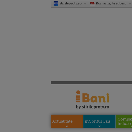
stirileprotv.ro
Romania, te iubesc
Compani
Actualitate
inContul Tau
industri