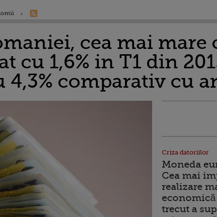
nomii
aniei, cea mai mare c
at cu 1,6% in T1 din 201
u 4,3% comparativ cu a
Criza datoriilor
Moneda euro
Cea mai im
realizare m
economică 
trecut a sup