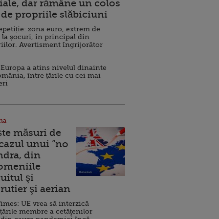
ale, dar rămâne un colos
de propriile slăbiciuni
repetiție: zona euro, extrem de
 la șocuri, în principal din
iilor. Avertisment îngrijorător
Europa a atins nivelul dinainte
omânia, între țările cu cei mai
eri
na
ște măsuri de
 cazul unui ”no
ndra, din
Domeniile
uitul şi
rutier şi aerian
imes: UE vrea să interzică
 țările membre a cetăţenilor