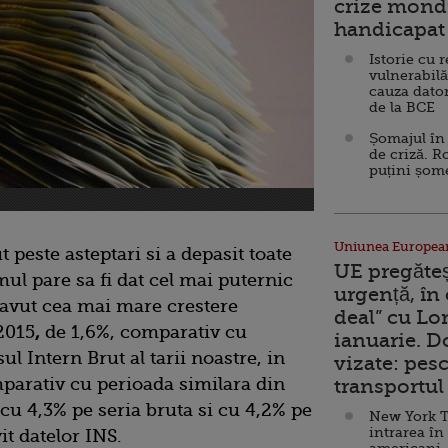
crize mondi
handicapat 
Istorie cu 
vulnerabilă
cauza dator
de la BCE
Șomajul în 
de criză. R
puțini șom
Uniunea Europea
peste asteptari si a depasit toate
UE pregăte
mul pare sa fi dat cel mai puternic
urgență, în
 avut cea mai mare crestere
deal” cu Lo
2015
,
de 1,6%, comparativ cu
ianuarie. 
ul Intern Brut al tarii noastre, in
vizate: pesc
mparativ cu perioada similara din
transportul 
 cu 4,3% pe seria bruta si cu 4,2% pe
New York T
intrarea în
it datelor INS.