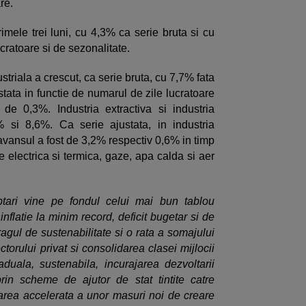
are.
rimele trei luni, cu 4,3% ca serie bruta si cu
cratoare si de sezonalitate.
striala a crescut, ca serie bruta, cu 7,7% fata
stata in functie de numarul de zile lucratoare
de 0,3%. Industria extractiva si industria
 si 8,6%. Ca serie ajustata, in industria
 avansul a fost de 3,2% respectiv 0,6% in timp
e electrica si termica, gaze, apa calda si aer
tari vine pe fondul celui mai bun tablou
flatie la minim record, deficit bugetar si de
ragul de sustenabilitate si o rata a somajului
orului privat si consolidarea clasei mijlocii
duala, sustenabila, incurajarea dezvoltarii
rin scheme de ajutor de stat tintite catre
area accelerata a unor masuri noi de creare