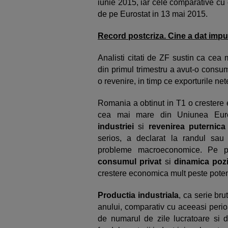
iunie 2015, iar cele comparative cu
de pe Eurostat in 13 mai 2015.
Record postcriza. Cine a dat imp
Analisti citati de ZF sustin ca cea
din primul tri­mestru a avut-o consumul
o revenire, in timp ce exporturile net
Romania a obtinut in T1 o crestere 
cea mai mare din Uniunea Eur
industriei
si
revenirea puternica
serios, a declarat la randul sau 
probleme macroeconomice. Pe part
consumul privat
si
dinamica pozi
crestere economica mult peste poten
Productia industriala
, ca serie bru
anului, comparativ cu aceeasi perioa
de numarul de zile lucratoare si 