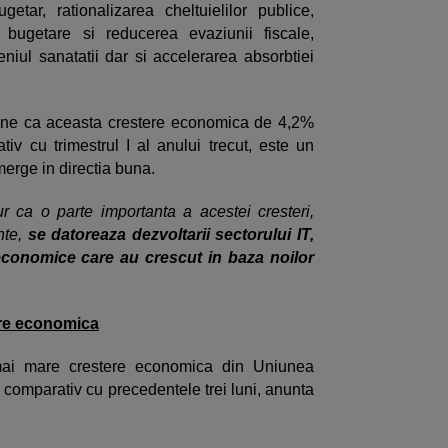
ugetar, rationalizarea cheltuielilor publice,
or bugetare si reducerea evaziunii fiscale,
eniul sanatatii dar si accelerarea absorbtiei
une ca aceasta crestere economica de 4,2%
tiv cu trimestrul I al anului trecut, este un
merge in directia buna.
r ca o parte importanta a acestei cresteri,
nte,
se datoreaza dezvoltarii sectorului IT,
 economice care au crescut in baza noilor
ere economica
ai mare crestere economica din Uniunea
comparativ cu precedentele trei luni, anunta