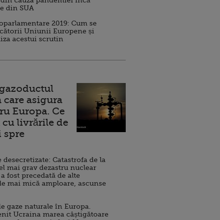
 din cauza pandemiei încă
ve din SUA
roparlamentare 2019: Cum se
cătorii Uniunii Europene și
iza acestui scrutin
 gazoductul
 care asigura
ru Europa. Ce
cu livrările de
i spre
esecretizate: Catastrofa de la
el mai grav dezastru nuclear
 a fost precedată de alte
de mai mică amploare, ascunse
e gaze naturale în Europa.
nit Ucraina marea câștigătoare