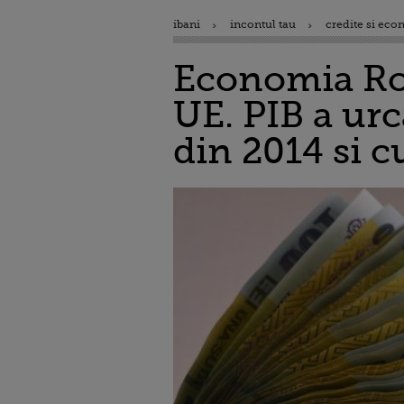
ibani
incontul tau
credite si eco
Economia Rom
UE. PIB a urc
din 2014 si c