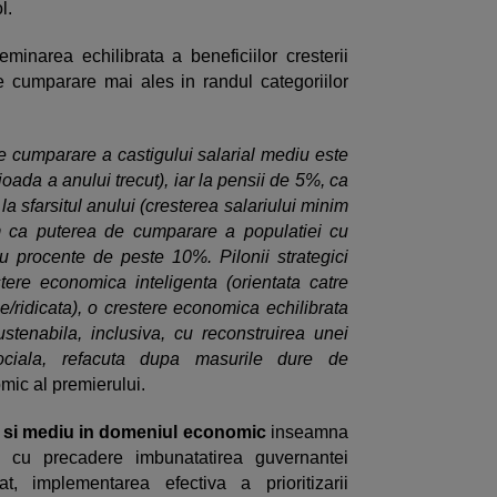
ol.
eminarea echilibrata a beneficiilor cresterii
e cumparare mai ales in randul categoriilor
de cumparare a castigului salarial mediu este
ada a anului trecut), iar la pensii de 5%, ca
 sfarsitul anului (cresterea salariului minim
 ca puterea de cumparare a populatiei cu
u procente de peste 10%. Pilonii strategici
re economica inteligenta (orientata catre
ridicata), o crestere economica echilibrata
stenabila, inclusiva, cu reconstruirea unei
ociala, refacuta dupa masurile dure de
omic al premierului.
 si mediu in domeniul economic
inseamna
e, cu precadere imbunatatirea guvernantei
t, implementarea efectiva a prioritizarii