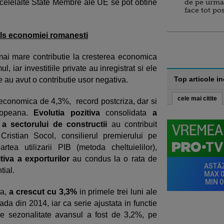
 celelalte State Membre ale UE se pot obtine
de pe urma
face tot po
uls economiei romanesti
 mai mare contributie la cresterea economica
, iar investitiile private au inre­gistrat si ele
Top articole i
e au avut o contributie usor negativa.
cele mai citite
economica de 4,3%, record postcriza, dar si
opeana.
Evolutia pozitiva
consolidata
a
 a sectorului de constructii
au contribuit
Cristian Socol, consilierul premierului pe
ea utilizarii PIB (metoda cheltuielilor),
tiva a exporturilor
au condus la o rata de
tial.
ta,
a crescut cu 3,3%
in primele trei luni ale
da din 2014, iar ca serie ajustata in functie
de sezonalitate avansul a fost de 3,2%, pe