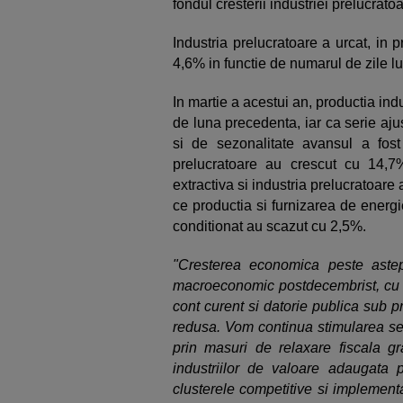
fondul cresterii industriei prelucrato
Industria prelucratoare a urcat, in p
4,6% in functie de numarul de zile lu
In martie a acestui an, productia indu
de luna precedenta, iar ca serie aju
si de sezonalitate avansul a fost 
prelucratoare au crescut cu 14,7%
extractiva si industria prelucratoare
ce productia si furnizarea de energi
conditionat au scazut cu 2,5%.
"Cresterea economica peste astep
macroeconomic postdecembrist, cu in
cont curent si datorie publica sub p
redusa. Vom continua stimularea sect
prin masuri de relaxare fiscala gra
industriilor de valoare adaugata p
clusterele competitive si implement