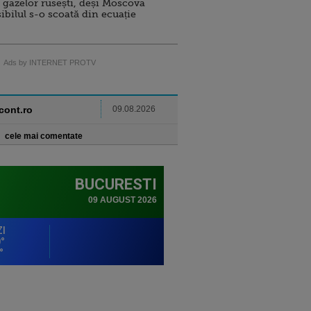
 gazelor rusești, deși Moscova
sibilul s-o scoată din ecuație
Ads by INTERNET PROTV
ncont.ro
09.08.2026
cele mai comentate