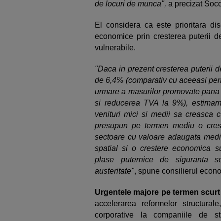
de locuri de munca",
a precizat Soc
El considera ca este prioritara dis
economice prin cresterea puterii d
vulnerabile.
"Daca in prezent cresterea puterii 
de 6,4% (comparativ cu aceeasi perio
urmare a masurilor promovate pana la
si reducerea TVA la 9%), estimam
venituri mici si medii sa creasca c
presupun pe termen mediu o creste
sectoare cu valoare adaugata medie/
spatial si o crestere economica su
plase puternice de siguranta s
austeritate"
, spune consilierul econ
Urgentele majore pe termen scurt
accelerarea reformelor structural
corporative la companiile de sta