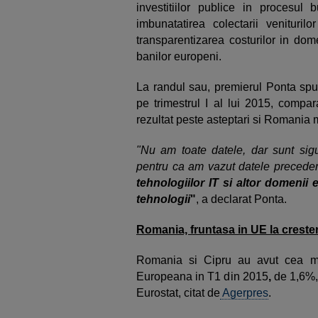
investitiilor publice in procesul b
imbunatatirea colectarii venituril
transparentizarea costurilor in dom
banilor europeni.
La randul sau, premierul Ponta sp
pe trimestrul I al lui 2015, compara
rezultat peste asteptari si Romania 
"Nu am toate datele, dar sunt sigu
pentru ca am vazut datele precede
tehnologiilor IT si altor domenii
tehnologii
"
, a declarat Ponta.
Romania, fruntasa in UE la crest
Romania si Cipru au avut cea m
Europeana in T1 din 2015
,
de 1,6%, 
Eurostat, citat de
Agerpres
.