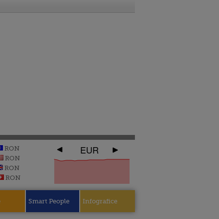
EUR
RON
RON
RON
RON
e
Smart People
Infografice