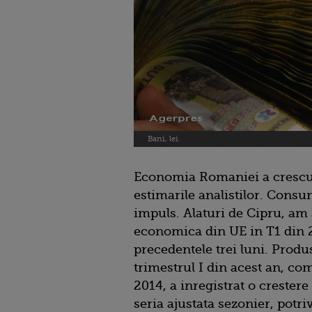
Bani, lei.
Economia Romaniei a crescut 
estimarile analistilor. Consu
impuls. Alaturi de Cipru, am
economica din UE in T1 din 
precedentele trei luni. Produs
trimestrul I din acest an, co
2014, a inregistrat o crestere
seria ajustata sezonier, potriv