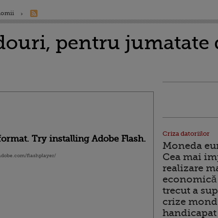
nomii
douri, pentru jumatate 
Criza datoriilor
ormat. Try installing Adobe Flash.
Moneda euro
Cea mai im
.adobe.com/flashplayer/
realizare m
economică 
trecut a sup
crize mondi
handicapat 