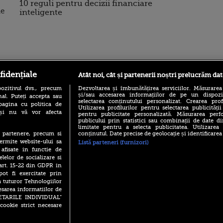
10 reguli pentru decizii financiare
me
inteligente
ro
foodstory.ro
Procinema.ro
fidențiale
Atât noi, cât și partenerii noștri prelucrăm dat
ozitivul dvs., precum
Dezvoltarea și îmbunătățirea serviciilor. Măsurarea
și/sau accesarea informațiilor de pe un dispoziti
al. Puteți accepta sau
selectarea conținutului personalizat. Crearea prof
pagina cu politica de
Utilizarea profilurilor pentru selectarea publicității
i și nu vă vor afecta
pentru publicitate personalizată. Măsurarea perfo
publicului prin statistici sau combinații de date di
limitate pentru a selecta publicitatea. Utilizarea
conținutul. Date precise de geolocație și identificarea
te partenere, precum si
ermite website-ului sa
Listă parteneri (furnizori)
(P) Descoperă Lumea
Emoții intense pe
 afisate in functie de
Evenimentelor din România
Sebastian Stan! Iub
elelor de socializare si
cu Transilvania Events!
Annabelle, l-a făcu
 art. 15-22 din GDPR in
(P) Raku, gaming intens și o
pot fi exercitate prin
Din 14 septembrie
pauză binemeritată cu...
Popescu revine în 
a tuturor Tehnologiilor
pizza Guseppe
principal la Pro T
esarea informatiilor de
(P) Poți folosi bonurile de
SETARILE INDIVIDUAL”
La 88 de ani și du
masă pentru a comanda
cookie strict necesare
carieră fabuloasă î
mâncare acasă? Lista
Anthony Hopkins 
aplicațiilor care le acceptă
lansează oficial î