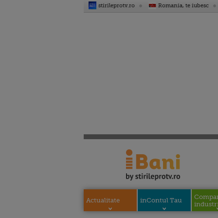
stirileprotv.ro
Romania, te iubesc
Compani
Actualitate
inContul Tau
industri