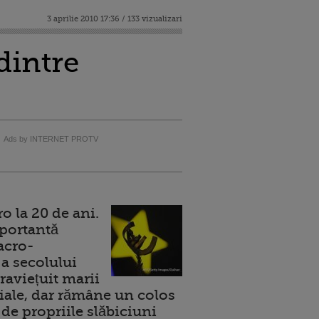
3 aprilie 2010 17:36 / 133 vizualizari
dintre
Ads by INTERNET PROTV
 la 20 de ani.
portantă
acro-
a secolului
raviețuit marii
ale, dar rămâne un colos
de propriile slăbiciuni