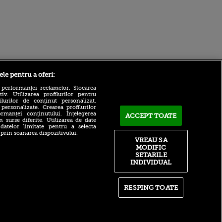
Sport.ro
ele pentru a oferi:
 performanței reclamelor. Stocarea
v. Utilizarea profilurilor pentru
ilurilor de conținut personalizat.
 personalizate. Crearea profilurilor
rmanței conținutului. Înțelegerea
ACCEPT TOATE
n surse diferite. Utilizarea de date
 datelor limitate pentru a selecta
 prin scanarea dispozitivului.
Victor Pițurcă știe cine va
VREAU SA
câștiga Superliga: ”E
MODIFIC
ntru
favorită”
ita lui,
SETARILE
t tată!
Dinamo a mai rezolvat un
INDIVIDUAL
transfer! Va costa 200.000 de
, Adela
euro
rol
RESPING TOATE
V
ACUM: UTA - Rapid 0-0, pe
Sport.ro | S-a ”rupt” Pitu!
pă o
Schimbare de urgență la
n film, Sir
arădeni
se
n muzică