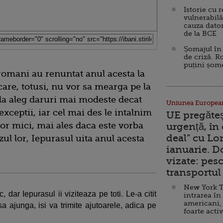
Istorie cu 
vulnerabilă
cauza dator
de la BCE
Șomajul în 
de criză. R
puțini șom
romani au renuntat anul acesta la
care, totusi, nu vor sa mearga pe la
la aleg daruri mai modeste decat
Uniunea Europea
exceptii, iar cel mai des le intalnim
UE pregăte
or mici, mai ales daca este vorba
urgență, în
deal” cu Lo
zul lor, Iepurasul uita anul acesta
ianuarie. 
vizate: pesc
transportul 
New York T
, dar Iepurasul ii viziteaza pe toti. Le-a citit
intrarea în
americani,
sa ajunga, isi va trimite ajutoarele, adica pe
foarte acti