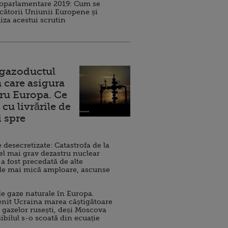
roparlamentare 2019: Cum se
cătorii Uniunii Europene și
iza acestui scrutin
 gazoductul
 care asigura
ru Europa. Ce
cu livrările de
i spre
esecretizate: Catastrofa de la
el mai grav dezastru nuclear
 a fost precedată de alte
de mai mică amploare, ascunse
e gaze naturale în Europa.
nit Ucraina marea câștigătoare
 gazelor rusești, deși Moscova
sibilul s-o scoată din ecuație