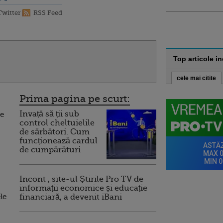
Twitter
RSS Feed
Top articole i
cele mai citite
Prima pagina pe scurt:
Invață să ții sub
te
control cheltuielile
de sărbători. Cum
funcționează cardul
de cumpărături
Incont , site-ul Știrile Pro TV de
informații economice și educație
le
financiară, a devenit iBani