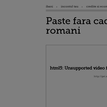
ibani
incontul tau
credite si eco
Paste fara ca
romani
html5: Unsupported video f
http://get