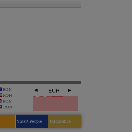
EUR
RON
RON
RON
RON
e
Smart People
Infografice