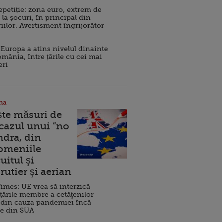
repetiție: zona euro, extrem de
 la șocuri, în principal din
iilor. Avertisment îngrijorător
Europa a atins nivelul dinainte
omânia, între țările cu cei mai
eri
na
ște măsuri de
 cazul unui ”no
ndra, din
Domeniile
uitul şi
rutier şi aerian
imes: UE vrea să interzică
 țările membre a cetăţenilor
 din cauza pandemiei încă
ve din SUA