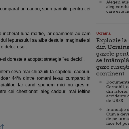
Alegeri eu
aleg condu
cumparat un cadou, spun parintii, pentru cei
care este m
a incheiat luna martie, iar doamnele au cam
Ucraina
Explozie la
ndul Iepurasului sa aiba destula imaginatie si
din Ucraina
 e deloc usor.
gazele pent
e-si doreste a adoptat strategia "eu decid".
se întâmplă 
gaze ruseșt
ntem ceva mai chibzuiti la capitolul cadouri.
continent
a doar 44% dintre romani le-au cumparat in
Documente d
opiatilor. Iar cand spunem mici nu gresim,
Cernobîl, c
re cei chestionati aleg cadouri mai ieftine
din istorie,
accidente 
de URSS
Inundație d
Cum a deve
de pe urma
face tot po
t