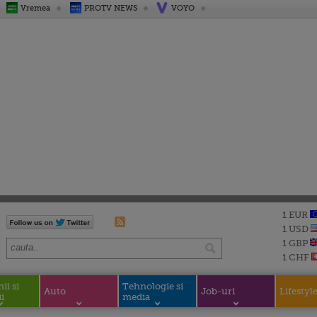
Vremea
PROTV NEWS
VOYO
1 EUR
1 USD
1 GBP
1 CHF
i si
Tehnologie si
Auto
Job-uri
Lifestyl
i
media