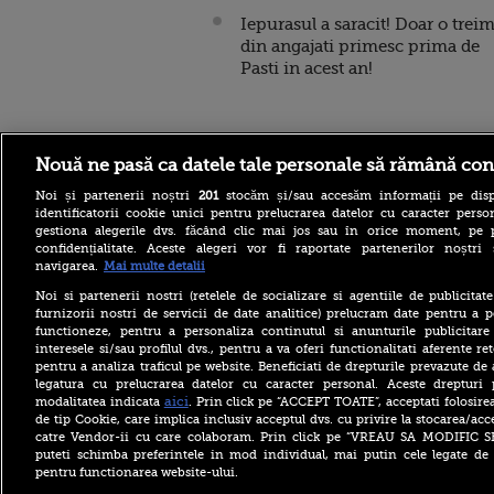
Iepurasul a saracit! Doar o trei
din angajati primesc prima de
Pasti in acest an!
Stirileprotv.ro
ilike-it.
Nouă ne pasă ca datele tale personale să rămână con
Noi și partenerii noștri
201
stocăm și/sau accesăm informații pe disp
identificatorii cookie unici pentru prelucrarea datelor cu caracter person
gestiona alegerile dvs. făcând clic mai jos sau în orice moment, pe 
confidențialitate. Aceste alegeri vor fi raportate partenerilor noștr
navigarea.
Mai multe detalii
Reacția Rusiei după ce o
Noi si partenerii nostri (retelele de socializare si agentiile de publicita
dronă explozivă a paralizat
furnizorii nostri de servicii de date analitice) prelucram date pentru a p
aeroportul din Leipzig: „O
functioneze, pentru a personaliza continutul si anunturile publicitare
provocare complet
interesele si/sau profilul dvs., pentru a va oferi functionalitati aferente ret
fabricată”
pentru a analiza traficul pe website. Beneficiati de drepturile prevazute de
Cea mai bună țară în care să
legatura cu prelucrarea datelor cu caracter personal. Aceste drepturi 
te muți în 2026 este din
aici
modalitatea indicata
. Prin click pe “ACCEPT TOATE”, acceptati folosire
Europa. Cum arată top 10
de tip Cookie, care implica inclusiv acceptul dvs. cu privire la stocarea/acc
state
catre Vendor-ii cu care colaboram. Prin click pe “VREAU SA MODIFIC 
puteti schimba preferintele in mod individual, mai putin cele legate de 
Furtuni puternice au lovit
pentru functionarea website-ului.
România după caniculă.
Pagube după un Cod roşu