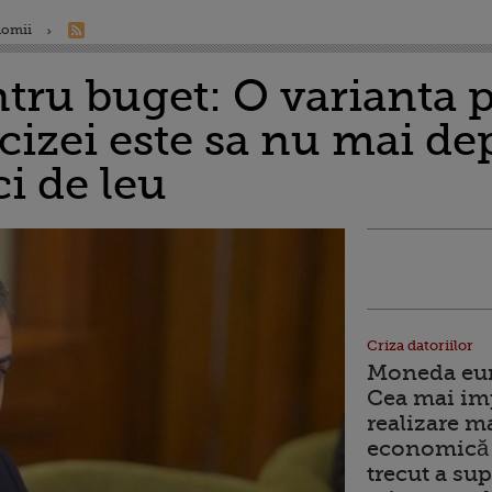
nomii
ntru buget: O varianta 
cizei este sa nu mai de
ci de leu
Criza datoriilor
Moneda euro
Cea mai im
realizare m
economică 
trecut a sup