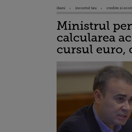
ibani
incontul tau
credite si eco
Ministrul pe
calcularea ac
cursul euro, 