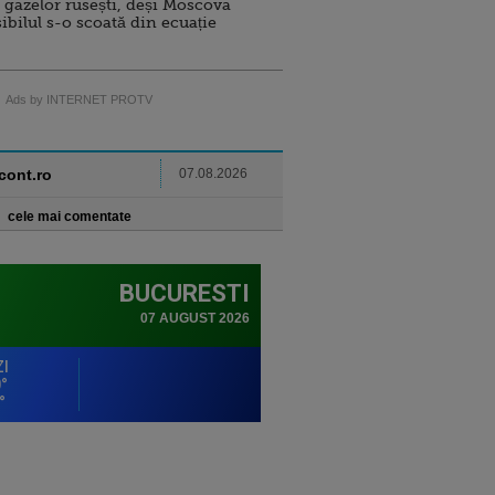
 gazelor rusești, deși Moscova
sibilul s-o scoată din ecuație
Ads by INTERNET PROTV
ncont.ro
07.08.2026
cele mai comentate