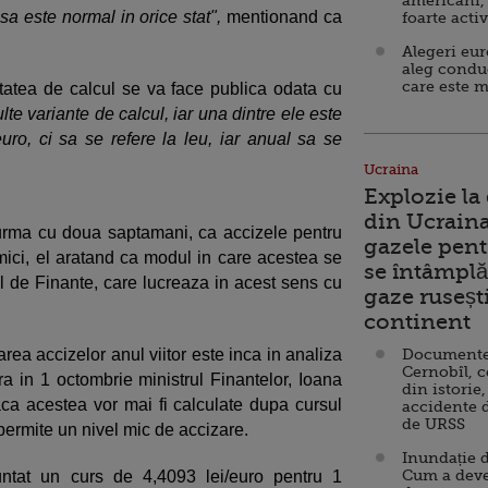
americani,
asa este normal in orice stat",
mentionand ca
foarte acti
Alegeri eu
aleg condu
care este m
tatea de calcul se va face publica odata cu
te variante de calcul, iar una dintre ele este
ro, ci sa se refere la leu, iar anual sa se
Ucraina
Explozie la
din Ucraina
 urma cu doua saptamani, ca accizele pentru
gazele pent
 mici, el aratand ca modul in care acestea se
se întâmplă 
ul de Finante, care lucreaza in acest sens cu
gaze ruseșt
continent
rea accizelor anul viitor este inca in analiza
Documente d
Cernobîl, c
ra in 1 octombrie ministrul Finantelor, Ioana
din istorie,
ca acestea vor mai fi calculate dupa cursul
accidente 
de URSS
permite un nivel mic de accizare.
Inundație d
Cum a deve
tat un curs de 4,4093 lei/euro pentru 1