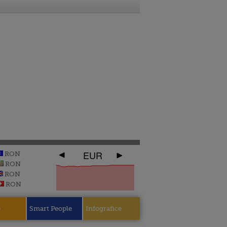
EUR
RON
RON
RON
RON
e
Smart People
Infografice