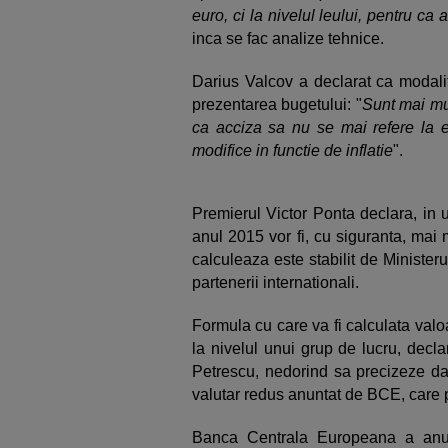
euro, ci la nivelul leului, pentru ca 
inca se fac analize tehnice.
Darius Valcov a declarat ca modali
prezentarea bugetului: "
Sunt mai mul
ca acciza sa nu se mai refere la eu
modifice in functie de inflatie
".
Premierul Victor Ponta declara, in
anul 2015 vor fi, cu siguranta, mai
calculeaza este stabilit de Minister
partenerii internationali.
Formula cu care va fi calculata valoa
la nivelul unui grup de lucru, decla
Petrescu, nedorind sa precizeze da
valutar redus anuntat de BCE, care 
Banca Centrala Europeana a anun