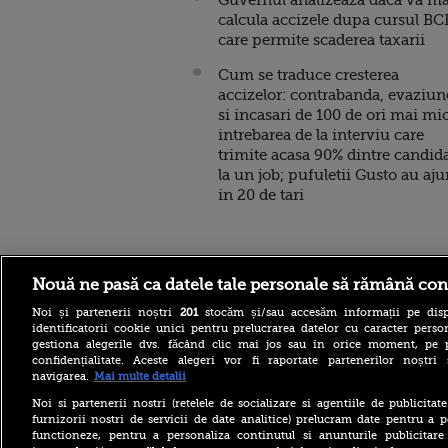
Guvernul analizeaza daca va ma
calcula accizele dupa cursul BC
care permite scaderea taxarii
Cum se traduce cresterea
accizelor: contrabanda, evaziun
si incasari de 100 de ori mai mic
intrebarea de la interviu care
trimite acasa 90% dintre candida
la un job; pufuletii Gusto au aj
in 20 de tari
Stirileprotv.ro
ilike-it.
Nouă ne pasă ca datele tale personale să rămână con
Noi și partenerii noștri
201
stocăm și/sau accesăm informații pe disp
identificatorii cookie unici pentru prelucrarea datelor cu caracter person
gestiona alegerile dvs. făcând clic mai jos sau în orice moment, pe 
confidențialitate. Aceste alegeri vor fi raportate partenerilor noștr
navigarea.
Mai multe detalii
Noi si partenerii nostri (retelele de socializare si agentiile de publicita
Portocale – beneficii,
furnizorii nostri de servicii de date analitice) prelucram date pentru a p
proprietăți nutriționale și
functioneze, pentru a personaliza continutul si anunturile publicitare
utilizări surprinzătoare