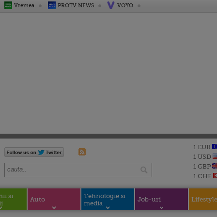
Vremea
PROTV NEWS
VOYO
1 EUR
1 USD
1 GBP
1 CHF
i si
Tehnologie si
Auto
Job-uri
Lifestyl
i
media