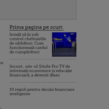
Prima pagina pe scurt:
Invață să ții sub
control cheltuielile
de sărbători. Cum
funcționează cardul
de cumpărături
os
Incont , site-ul Știrile Pro TV de
informații economice și educație
financiară, a devenit iBani
10 reguli pentru decizii financiare
inteligente