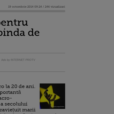
19 octombrie 2014 09:24 / 246 vizualizari
pentru
pinda de
Ads by INTERNET PROTV
 la 20 de ani.
portantă
acro-
a secolului
raviețuit marii