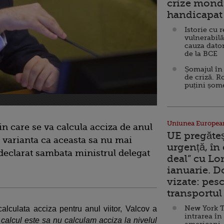
crize mondi
handicapat 
Istorie cu 
vulnerabilă
cauza dator
de la BCE
Șomajul în 
de criză. R
puțini șom
Uniunea Europea
in care se va calcula acciza de anul
UE pregăte
si varianta ca aceasta sa nu mai
urgență, în
 declarat sambata ministrul delegat
deal” cu Lo
ianuarie. 
vizate: pesc
transportul 
New York T
calculata acciza pentru anul viitor, Valcov a
intrarea în
 calcul este sa nu calculam acciza la nivelul