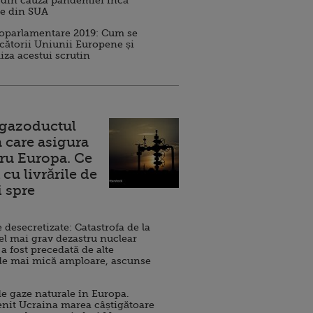
 din cauza pandemiei încă
ve din SUA
roparlamentare 2019: Cum se
cătorii Uniunii Europene și
iza acestui scrutin
 gazoductul
 care asigura
ru Europa. Ce
cu livrările de
i spre
esecretizate: Catastrofa de la
el mai grav dezastru nuclear
 a fost precedată de alte
de mai mică amploare, ascunse
e gaze naturale în Europa.
nit Ucraina marea câștigătoare