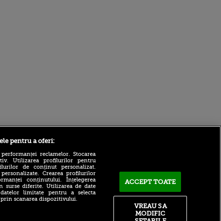
Sport.ro
ele pentru a oferi:
 performanței reclamelor. Stocarea
v. Utilizarea profilurilor pentru
ilurilor de conținut personalizat.
 personalizate. Crearea profilurilor
rmanței conținutului. Înțelegerea
ACCEPT TOATE
n surse diferite. Utilizarea de date
 datelor limitate pentru a selecta
 prin scanarea dispozitivului.
Antonio Folha, OUT! El e
VREAU SA
noul antrenor de la CFR Cluj
ntru
MODIFIC
ita lui,
SETARILE