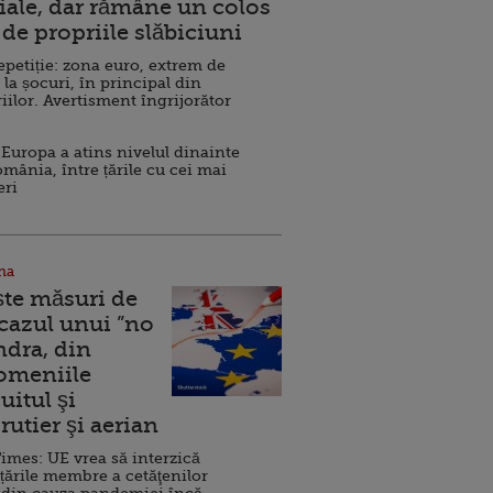
ale, dar rămâne un colos
de propriile slăbiciuni
repetiție: zona euro, extrem de
 la șocuri, în principal din
iilor. Avertisment îngrijorător
Europa a atins nivelul dinainte
omânia, între țările cu cei mai
eri
na
ște măsuri de
 cazul unui ”no
ndra, din
Domeniile
uitul şi
rutier şi aerian
imes: UE vrea să interzică
 țările membre a cetăţenilor