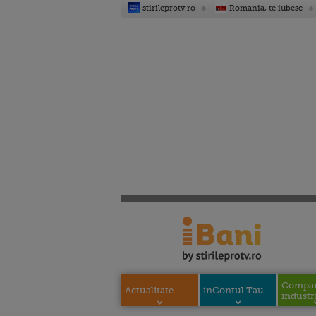
stirileprotv.ro
Romania, te iubesc
Compani
Actualitate
inContul Tau
industri