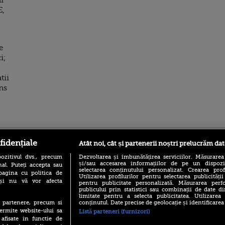
i
E,
e
i;
tii
uns
ro
foodstory.ro
Procinema.ro
fidențiale
Atât noi, cât și partenerii noștri prelucrăm dat
ozitivul dvs., precum
Dezvoltarea și îmbunătățirea serviciilor. Măsurarea
și/sau accesarea informațiilor de pe un dispoziti
al. Puteți accepta sau
selectarea conținutului personalizat. Crearea prof
pagina cu politica de
Utilizarea profilurilor pentru selectarea publicității
i și nu vă vor afecta
pentru publicitate personalizată. Măsurarea perfo
publicului prin statistici sau combinații de date di
limitate pentru a selecta publicitatea. Utilizarea
conținutul. Date precise de geolocație și identificarea
te partenere, precum si
ermite website-ului sa
Listă parteneri (furnizori)
(P) Descoperă Lumea
Emoții intense pe
 afisate in functie de
Evenimentelor din România
Sebastian Stan! Iub