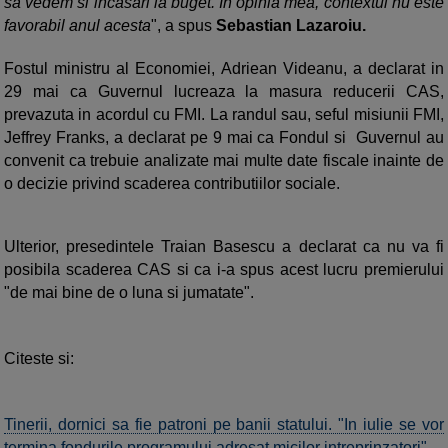
sa vedem si incasari la buget. In opinia mea, contextul nu este
favorabil anul acesta
", a spus
Sebastian Lazaroiu.
Fostul ministru al Economiei, Adriean Videanu, a declarat in
29 mai ca Guvernul lucreaza la masura reducerii CAS,
prevazuta in acordul cu FMI. La randul sau, seful misiunii FMI,
Jeffrey Franks, a declarat pe 9 mai ca Fondul si Guvernul au
convenit ca trebuie analizate mai multe date fiscale inainte de
o decizie privind scaderea contributiilor sociale.
Ulterior, presedintele Traian Basescu a declarat ca nu va fi
posibila scaderea CAS si ca i-a spus acest lucru premierului
"de mai bine de o luna si jumatate".
Citeste si:
Tinerii, dornici sa fie patroni pe banii statului. "In iulie se vor
termina fondurile programului adresat micilor intreprinzatori"