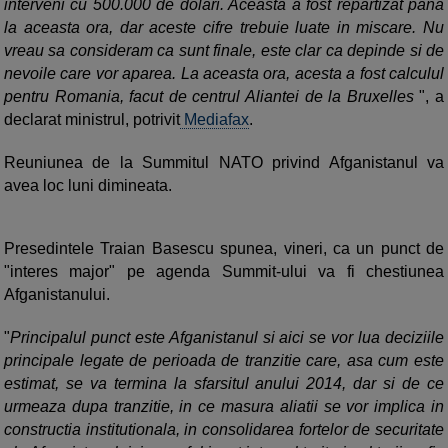
interveni cu 500.000 de dolari. Aceasta a fost repartizat pana
la aceasta ora, dar aceste cifre trebuie luate in miscare. Nu
vreau sa consideram ca sunt finale, este clar ca depinde si de
nevoile care vor aparea. La aceasta ora, acesta a fost calculul
pentru Romania, facut de centrul Aliantei de la Bruxelles
", a
declarat ministrul, potrivit
Mediafax
.
Reuniunea de la Summitul NATO privind Afganistanul va
avea loc luni dimineata.
Presedintele Traian Basescu spunea, vineri, ca un punct de
"interes major" pe agenda Summit-ului va fi chestiunea
Afganistanului.
"
Principalul punct este Afganistanul si aici se vor lua deciziile
principale legate de perioada de tranzitie care, asa cum este
estimat, se va termina la sfarsitul anului 2014, dar si de ce
urmeaza dupa tranzitie, in ce masura aliatii se vor implica in
constructia institutionala, in consolidarea fortelor de securitate