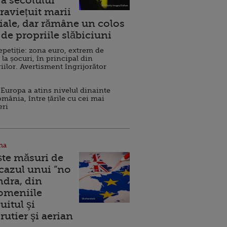
a secolului
raviețuit marii
ale, dar rămâne un colos
de propriile slăbiciuni
repetiție: zona euro, extrem de
 la șocuri, în principal din
iilor. Avertisment îngrijorător
Europa a atins nivelul dinainte
omânia, între țările cu cei mai
eri
na
ște măsuri de
 cazul unui ”no
ndra, din
Domeniile
uitul şi
rutier şi aerian