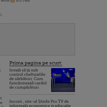
Twitter
RSS Feed
51
Prima pagina pe scurt:
Invață să ții sub
%
control cheltuielile
de sărbători. Cum
funcționează cardul
de cumpărături
ic
Incont , site-ul Știrile Pro TV de
re
informații economice și educație