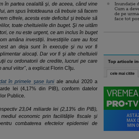
m în partea cealaltă şi, de aceea, când vine
Inundație d
Cum a deve
ului, am spus întotdeauna că trebuie să facem
de pe urma
m cifrele, acesta este deficitul şi trebuie să
face tot po
ilor, toate cheltuielile din buget. Şi ne uităm
ori, ce nu este urgent, ce am inclus în buget
m amâna investiţii. Investiţiile care au fost
cest an deja sunt în execuţie şi nu vor fi
mentar alocaţi. Dar vor fi şi alte cheltuieli
ii cu ordonatorii de credite, lucruri pe care
Top articole i
 anul viitor"
, a explicat Florin Cîţu.
cele mai citite
dat în primele şase luni
ale anului 2020 a
liarde lei (4,17% din PIB), conform datelor
lor Publice.
respectiv 23,04 miliarde lei (2,13% din PIB),
ediul economic prin facilităţile fiscale şi
 pentru combaterea efectelor epidemiei de