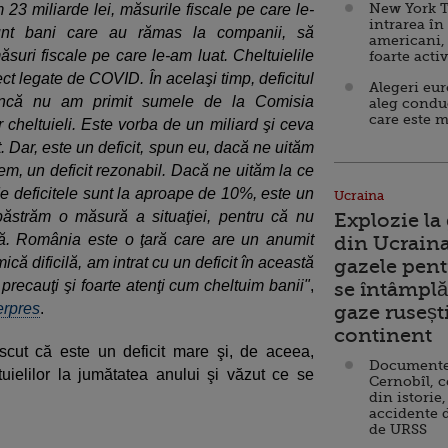
New York T
 23 miliarde lei, măsurile fiscale pe care le-
intrarea în
sunt bani care au rămas la companii, să
americani,
suri fiscale pe care le-am luat. Cheltuielile
foarte acti
ct legate de COVID. În acelaşi timp, deficitul
Alegeri eu
încă nu am primit sumele de la Comisia
aleg condu
care este m
heltuieli. Este vorba de un miliard şi ceva
t. Dar, este un deficit, spun eu, dacă ne uităm
em, un deficit rezonabil. Dacă ne uităm la ce
de deficitele sunt la aproape de 10%, este un
Ucraina
 păstrăm o măsură a situaţiei, pentru că nu
Explozie la
ă. România este o ţară care are un anumit
din Ucraina
că dificilă, am intrat cu un deficit în această
gazele pent
e precauţi şi foarte atenţi cum cheltuim banii"
,
se întâmplă 
rpres
.
gaze ruseșt
continent
scut că este un deficit mare şi, de aceea,
Documente d
uielilor la jumătatea anului şi văzut ce se
Cernobîl, c
din istorie,
accidente 
de URSS