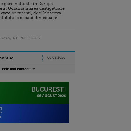
e gaze naturale în Europa.
nit Ucraina marea câștigătoare
 gazelor rusești, deși Moscova
sibilul s-o scoată din ecuație
Ads by INTERNET PROTV
ncont.ro
06.08.2026
cele mai comentate