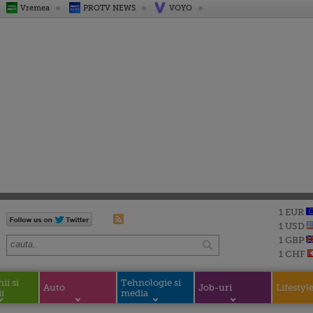
Vremea
PROTV NEWS
VOYO
1 EUR
1 USD
1 GBP
1 CHF
i si
Tehnologie si
Auto
Job-uri
Lifestyl
i
media