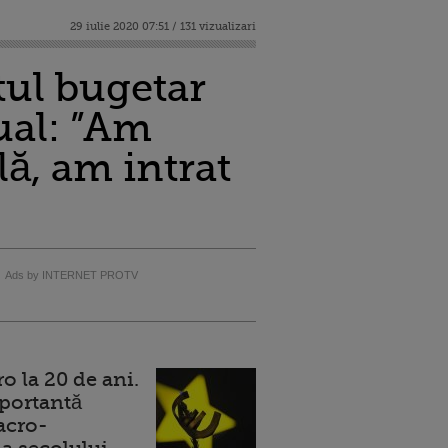
29 iulie 2020 07:51 / 131 vizualizari
tul bugetar
ual: ”Am
lă, am intrat
Ads by INTERNET PROTV
 la 20 de ani.
portantă
acro-