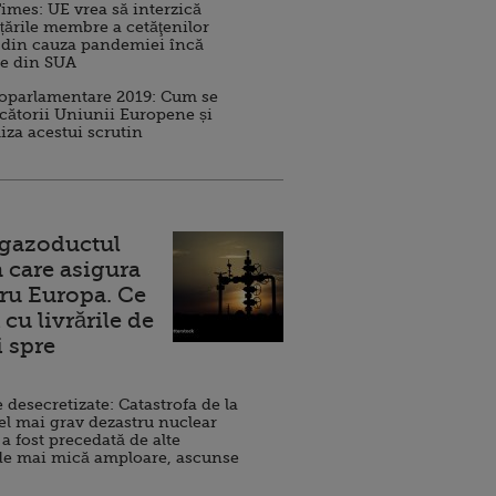
imes: UE vrea să interzică
 țările membre a cetăţenilor
 din cauza pandemiei încă
ve din SUA
roparlamentare 2019: Cum se
cătorii Uniunii Europene și
iza acestui scrutin
 gazoductul
 care asigura
ru Europa. Ce
cu livrările de
i spre
esecretizate: Catastrofa de la
el mai grav dezastru nuclear
 a fost precedată de alte
de mai mică amploare, ascunse