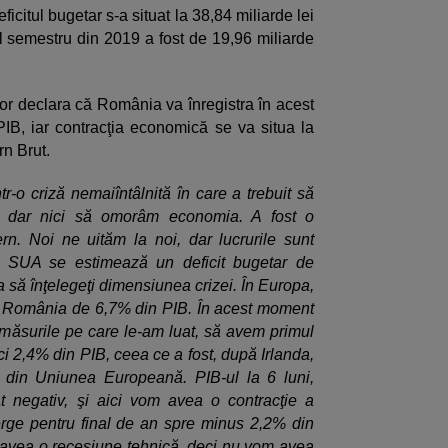
ficitul bugetar s-a situat la 38,84 miliarde lei
ul semestru din 2019 a fost de 19,96 miliarde
lor declara că România va înregistra în acest
IB, iar contracţia economică se va situa la
rn Brut.
r-o criză nemaiîntâlnită în care a trebuit să
i, dar nici să omorâm economia. A fost o
n. Noi ne uităm la noi, dar lucrurile sunt
 În SUA se estimează un deficit bugetar de
 să înţelegeţi dimensiunea crizei. În Europa,
 în România de 6,7% din PIB. În acest moment
in măsurile pe care le-am luat, să avem primul
i 2,4% din PIB, ceea ce a fost, după Irlanda,
din Uniunea Europeană. PIB-ul la 6 luni,
t negativ, şi aici vom avea o contracţie a
rge pentru final de an spre minus 2,2% din
 avea o recesiune tehnică, deci nu vom avea