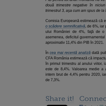
două trimestre negative în nici
trimestrul 3, aşa cum am spus de la 
Comisia Europeană estimează că ec
o scădere semnificativă
, de 6%, iar
ului României de 4%, faţă de o
asemenea, deficitul guvernamental 
aproximativ 11,4% din PIB în 2021.
În
cea mai recentă analiză
dată publ
CFA România estimează că impactul 
în primul trimestru al anului viitor, 
este de 8,4%. Valoarea medie a ant
intern brut de 4,4% pentru 2020, ia
de 7,3%.
Share it!
Connec