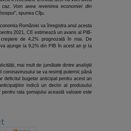
un caz. Vom avea revenirea economiei din
început"
, spunea Cîţu.
onomia României va înregistra anul acesta
 pentru 2021, CE estimează un avans al PIB-
 creştere de 4,2% prognozată în mai. De
va ajunge la 9,2% din PIB în acest an şi la
icității, mai mult de jumătate dintre analiştii
coronavirusului se va resimţi puternic până
iar deficitul bugetar anticipat pentru acest an
icipaţiilor indică un declin al produsului
r pentru rata şomajului această valoare este
t