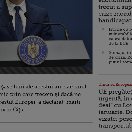
economică 
trecut a sup
crize mondi
handicapat 
Istorie cu 
vulnerabilă
cauza dator
de la BCE
Șomajul în 
de criză. R
puțini șom
Uniunea Europea
 şase luni ale acestui an este unul
UE pregăte
mic prin care trecem şi dacă ne
urgență, în
restul Europei, a declarat, marţi
deal” cu Lo
lorin Cîţu.
ianuarie. 
vizate: pesc
transportul 