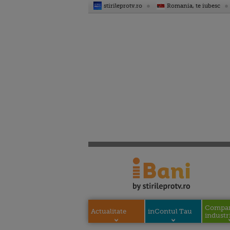
stirileprotv.ro
Romania, te iubesc
Compani
Actualitate
inContul Tau
industri