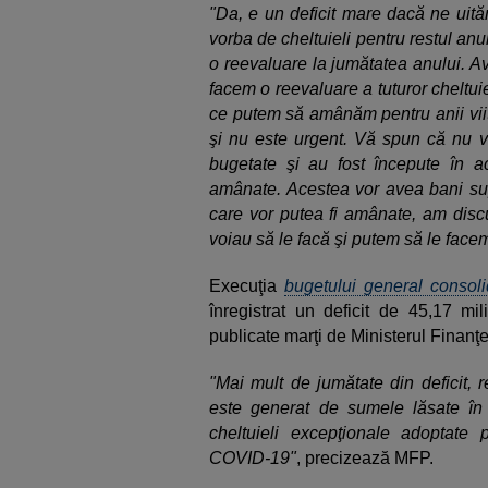
"Da, e un deficit mare dacă ne uită
vorba de cheltuieli pentru restul an
o reevaluare la jumătatea anului. Ave
facem o reevaluare a tuturor cheltuiel
ce putem să amânăm pentru anii viit
şi nu este urgent. Vă spun că nu vo
bugetate şi au fost începute în a
amânate. Acestea vor avea bani supli
care vor putea fi amânate, am discuţ
voiau să le facă şi putem să le facem
Execuţia
bugetului general consoli
înregistrat un deficit de 45,17 mi
publicate marţi de Ministerul Finanţe
"Mai mult de jumătate din deficit, 
este generat de sumele lăsate în m
cheltuieli excepţionale adoptate
COVID-19"
, precizează MFP.