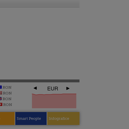
EUR
RON
RON
RON
RON
e
Smart People
Infografice