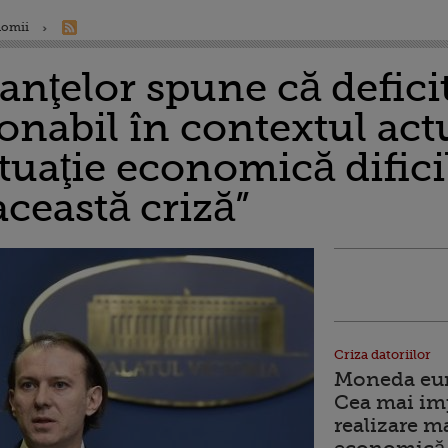
nomii
anţelor spune că defici
onabil în contextul act
tuaţie economică difici
această criză”
Criza datoriilor
Moneda euro
Cea mai im
realizare m