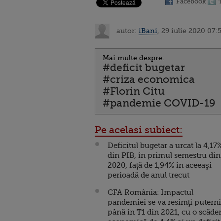
Facebook
autor:
iBani
, 29 iulie 2020 07:
Mai multe despre:
#deficit bugetar
#criza economica
#Florin Citu
#pandemie COVID-19
Pe acelasi subiect:
Deficitul bugetar a urcat la 4,17
din PIB, în primul semestru din
2020, faţă de 1,94% în aceeaşi
perioadă de anul trecut
CFA România: Impactul
pandemiei se va resimţi putern
până în T1 din 2021, cu o scăde