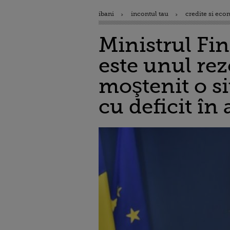
ibani
incontul tau
credite si eco
Ministrul Fin
este unul rez
moştenit o si
cu deficit în 