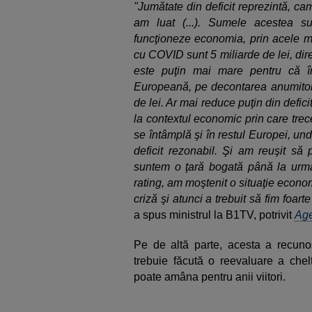
"Jumătate din deficit reprezintă, cam
am luat (...). Sumele acestea 
funcţioneze economia, prin acele mă
cu COVID sunt 5 miliarde de lei, dire
este puţin mai mare pentru că 
Europeană, pe decontarea anumitor c
de lei. Ar mai reduce puţin din defici
la contextul economic prin care trec
se întâmplă şi în restul Europei, un
deficit rezonabil. Şi am reuşit să
suntem o ţară bogată până la urm
rating, am moştenit o situaţie economi
criză şi atunci a trebuit să fim foart
a spus ministrul la B1TV, potrivit
Age
Pe de altă parte, acesta a recuno
trebuie făcută o reevaluare a chelt
poate amâna pentru anii viitori.