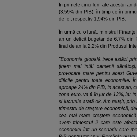
În primele cinci luni ale acestui an de
(3,59% din PIB), în timp ce în prim
de lei, respectiv 1,94% din PIB.
În urmă cu o lună, ministrul Finanţe
an un deficit bugetar de 6,7% din P
final de an la 2,2% din Produsul Inte
"Economia globală trece astăzi print
ţinem mai întâi oamenii sănătoş
provocare mare pentru acest Guver
dificile pentru toate economiile.
aproape 24% din PIB, în acest an, ca
zona euro, va fi în jur de 13%, iar
şi lucrurile arată ok. Am reuşit, pr
trimestru de creştere economică, dec
cea mai mare creştere economică 
avem trimestrul 2 care este afecta
economiei într-un scenariu care me
PIB pentru tot anul. România nu va