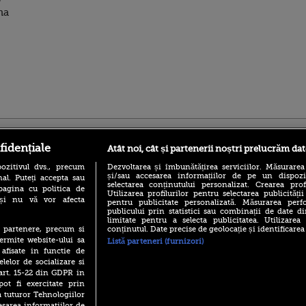
na
ro
foodstory.ro
Procinema.ro
fidențiale
Atât noi, cât și partenerii noștri prelucrăm dat
ozitivul dvs., precum
Dezvoltarea și îmbunătățirea serviciilor. Măsurarea
și/sau accesarea informațiilor de pe un dispoziti
al. Puteți accepta sau
selectarea conținutului personalizat. Crearea prof
pagina cu politica de
Utilizarea profilurilor pentru selectarea publicității
i și nu vă vor afecta
pentru publicitate personalizată. Măsurarea perfo
publicului prin statistici sau combinații de date di
limitate pentru a selecta publicitatea. Utilizarea
conținutul. Date precise de geolocație și identificarea
te partenere, precum si
(P) Descoperă Lumea
Emoții intense pe
ermite website-ului sa
Listă parteneri (furnizori)
Evenimentelor din România
Sebastian Stan! Iub
 afisate in functie de
cu Transilvania Events!
Annabelle, l-a făcu
elelor de socializare si
(P) Raku, gaming intens și o
 art. 15-22 din GDPR in
Din 14 septembrie
pauză binemeritată cu...
Popescu revine în 
pot fi exercitate prin
pizza Guseppe
principal la Pro T
a tuturor Tehnologiilor
(P) Poți folosi bonurile de
esarea informatiilor de