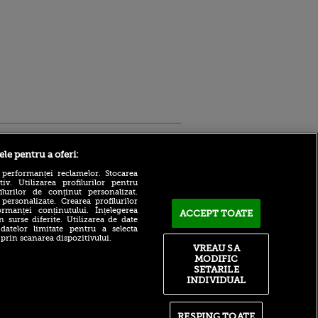
Sport.ro
ele pentru a oferi:
 performanței reclamelor. Stocarea
v. Utilizarea profilurilor pentru
ilurilor de conținut personalizat.
 personalizate. Crearea profilurilor
rmanței conținutului. Înțelegerea
ACCEPT TOATE
n surse diferite. Utilizarea de date
 datelor limitate pentru a selecta
 prin scanarea dispozitivului.
Atmosferă din altă lume la
ntru
VREAU SA
prezentarea lui Mohamed
ita lui,
MODIFIC
Salah la Trabzonspor pe
t tată!
SETARILE
Papara Park
INDIVIDUAL
, Adela
A plecat de la Manchester
rol
City pentru 50.000.000€ și a
V
semnat cu alt club din
RESPING TOATE