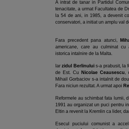
A intrat de tanar in Partidul Comu
tenacitate, a urmat Facultatea de Dr
la 54 de ani, in 1985, a devenit co
conservatori, a initiat un amplu val 
Fara precedent pana atunci,
Mih
americane, care au culminat cu a
istorica intalnire de la Malta.
Iar
zidul Berlinului
s-a prabusit, la 
de Est. Cu
Nicolae Ceausescu
, 
Mihail Gorbaciov s-a intalnit de dou
Fara niciun rezultat. A urmat apoi
Re
Reformele au schimbat fata lumii, da
1991 au organizat un puci pentru inl
Eltin a revenit la Kremlin ca lider, da
Esecul puciului comunist a acce