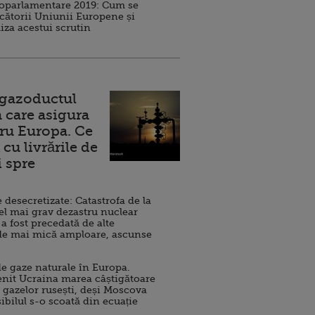
roparlamentare 2019: Cum se
cătorii Uniunii Europene și
iza acestui scrutin
 gazoductul
 care asigura
ru Europa. Ce
cu livrările de
i spre
esecretizate: Catastrofa de la
el mai grav dezastru nuclear
 a fost precedată de alte
de mai mică amploare, ascunse
e gaze naturale în Europa.
nit Ucraina marea câștigătoare
 gazelor rusești, deși Moscova
sibilul s-o scoată din ecuație