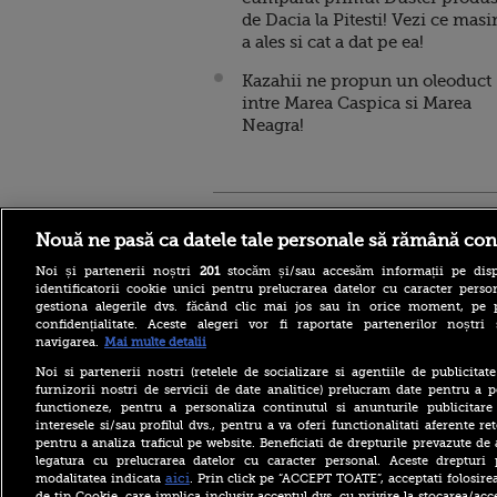
de Dacia la Pitesti! Vezi ce masi
a ales si cat a dat pe ea!
Kazahii ne propun un oleoduct
intre Marea Caspica si Marea
Neagra!
Stirileprotv.ro
ilike-it.
Nouă ne pasă ca datele tale personale să rămână con
Noi și partenerii noștri
201
stocăm și/sau accesăm informații pe disp
identificatorii cookie unici pentru prelucrarea datelor cu caracter person
gestiona alegerile dvs. făcând clic mai jos sau în orice moment, pe 
confidențialitate. Aceste alegeri vor fi raportate partenerilor noștr
navigarea.
Mai multe detalii
Reacția MAE după ce o
româncă a fost arestată în
Noi si partenerii nostri (retelele de socializare si agentiile de publicita
Germania pentru spionaj în
furnizorii nostri de servicii de date analitice) prelucram date pentru a p
favoarea Rusiei
functioneze, pentru a personaliza continutul si anunturile publicitare
interesele si/sau profilul dvs., pentru a va oferi functionalitati aferente ret
Alerta West Nile: două
pentru a analiza traficul pe website. Beneficiati de drepturile prevazute de
persoane au murit, iar
numărul cazurilor a ajuns la
legatura cu prelucrarea datelor cu caracter personal. Aceste drepturi 
10. Măsurile de protecție
aici
modalitatea indicata
. Prin click pe “ACCEPT TOATE”, acceptati folosire
împotriva țânțarilor
de tip Cookie, care implica inclusiv acceptul dvs. cu privire la stocarea/acc