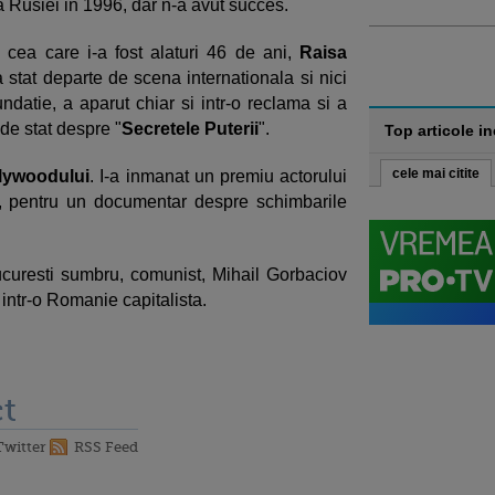
a Rusiei in 1996, dar n-a avut succes.
cea care i-a fost alaturi 46 de ani,
Raisa
 stat departe de scena internationala si nici
undatie, a aparut chiar si intr-o reclama si a
i de stat despre "
Secretele Puterii
".
Top articole i
cele mai citite
lywoodului
. I-a inmanat un premiu actorului
, pentru un documentar despre schimbarile
ucuresti sumbru, comunist, Mihail Gorbaciov
, intr-o Romanie capitalista.
t
Twitter
RSS Feed