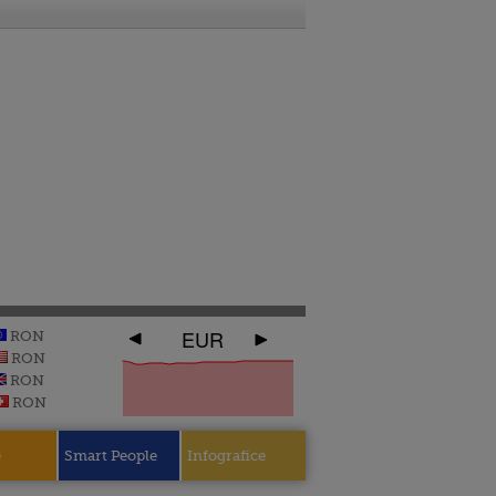
EUR
RON
RON
RON
RON
e
Smart People
Infografice