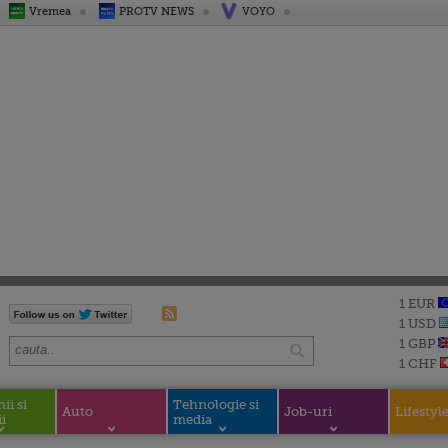
Vremea
PROTV NEWS
VOYO
1 EUR
1 USD
1 GBP
1 CHF
i si
Tehnologie si
Auto
Job-uri
Lifestyl
i
media