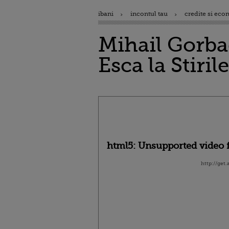
ibani
incontul tau
credite si eco
Mihail Gorbac
Esca la Stiril
html5: Unsupported video f
http://get