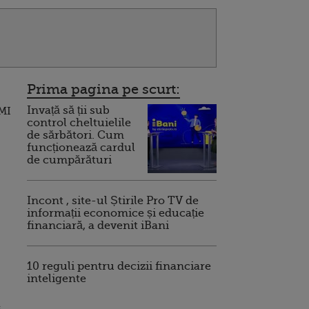
Prima pagina pe scurt:
Invață să ții sub
FMI
control cheltuielile
de sărbători. Cum
funcționează cardul
de cumpărături
Incont , site-ul Știrile Pro TV de
informații economice și educație
financiară, a devenit iBani
10 reguli pentru decizii financiare
inteligente
s