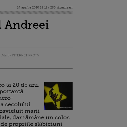
14 aprilie 2010 18:11 / 285 vizualizari
al Andreei
Ads by INTERNET PROTV
 la 20 de ani.
portantă
acro-
a secolului
raviețuit marii
ale, dar rămâne un colos
de propriile slăbiciuni