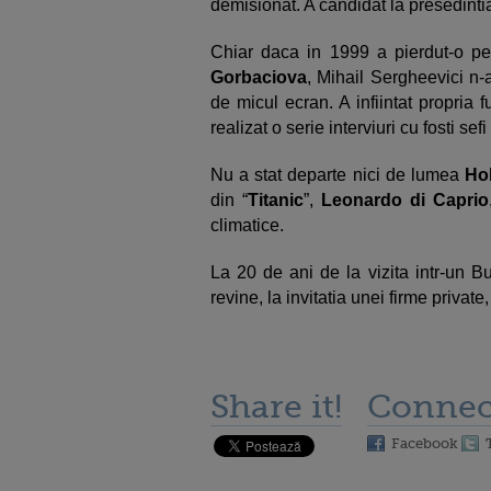
demisionat. A candidat la presedinti
Chiar daca in 1999 a pierdut-o pe 
Gorbaciova
, Mihail Sergheevici n-a
de micul ecran. A infiintat propria f
realizat o serie interviuri cu fosti sef
Nu a stat departe nici de lumea
Ho
din “
Titanic
”,
Leonardo di Caprio
climatice.
La 20 de ani de la vizita intr-un B
revine, la invitatia unei firme private
Share it!
Connec
Facebook