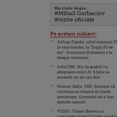
Mai multe despre:
#Mihail Gorbaciov
#vizite oficiale
Pe acelasi subiect:
Jeffrey Franks, seful misiunii 
in tara noastra, la "Dupa 20 de
ani": Economia Romaniei e la
terapie intensiva
Seful FMI: Nu va grabiti cu
adoptarea euro! Ar fi bine sa
amanati un an sau doi!
Strauss-Kahn, FMI: Somajul va
continua sa creasca in lunile
urmatoare, Guvernul nu a luat
destule masuri!
VIDEO: Traian Basescu a
cumparat primul Duster produ