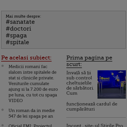
Mai multe despre:
#sanatate
#doctori
#spaga
#spitale
Pe acelasi subiect:
Prima pagina pe
scurt:
Medicii romani fac
slalom intre spitalele de
Invață să ții
stat si clinicile private.
sub control
cheltuielile
Veniturile cumulate
de sărbători.
ajung si la 7.200 de euro
Cum
pe luna, cu tot cu spaga
VIDEO
funcționează cardul de
cumpărături
Un roman da in medie
547 de lei spaga pe an
Incont , site-ul Știrile Pro
Oficial FMI: Proiectul