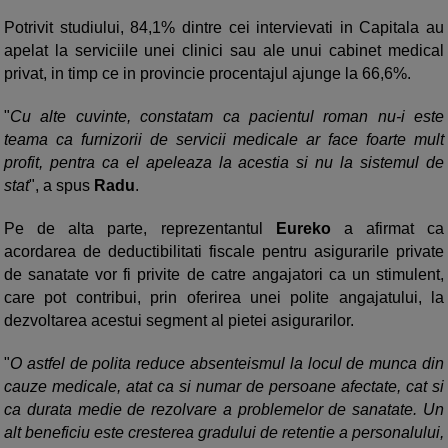
Potrivit studiului, 84,1% dintre cei intervievati in Capitala au
apelat la serviciile unei clinici sau ale unui cabinet medical
privat, in timp ce in provincie procentajul ajunge la 66,6%.
"
Cu alte cuvinte, constatam ca pacientul roman nu-i este
teama ca furnizorii de servicii medicale ar face foarte mult
profit, pentra ca el apeleaza la acestia si nu la sistemul de
stat
", a spus
Radu
.
Pe de alta parte, reprezentantul
Eureko
a afirmat ca
acordarea de deductibilitati fiscale pentru asigurarile private
de sanatate vor fi privite de catre angajatori ca un stimulent,
care pot contribui, prin oferirea unei polite angajatului, la
dezvoltarea acestui segment al pietei asigurarilor.
"
O astfel de polita reduce absenteismul la locul de munca din
cauze medicale, atat ca si numar de persoane afectate, cat si
ca durata medie de rezolvare a problemelor de sanatate. Un
alt beneficiu este cresterea gradului de retentie a personalului,