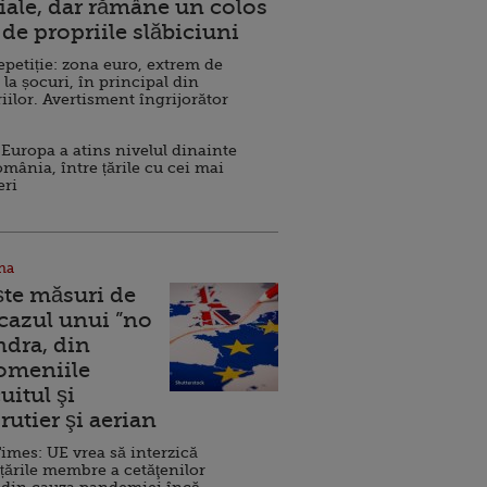
ale, dar rămâne un colos
de propriile slăbiciuni
repetiție: zona euro, extrem de
 la șocuri, în principal din
iilor. Avertisment îngrijorător
Europa a atins nivelul dinainte
omânia, între țările cu cei mai
eri
na
ște măsuri de
 cazul unui ”no
ndra, din
Domeniile
uitul şi
rutier şi aerian
imes: UE vrea să interzică
 țările membre a cetăţenilor