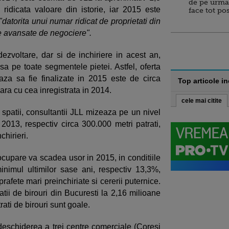
de pe urma
idicata valoare din istorie, iar 2015 este
face tot po
"datorita unui numar ridicat de proprietati din
ze avansate de negociere".
dezvoltare, dar si de inchiriere in acest an,
nsa pe toate segmentele pietei. Astfel, oferta
aza sa fie finalizate in 2015 este de circa
Top articole i
lara cu cea inregistrata in 2014.
cele mai citite
 spatii, consultantii JLL mizeaza pe un nivel
 2013, respectiv circa 300.000 metri patrati,
hirieri.
upare va scadea usor in 2015, in conditiile
nimul ultimilor sase ani, respectiv 13,3%,
prafete mari preinchiriate si cererii puternice.
tii de birouri din Bucuresti la 2,16 milioane
rati de birouri sunt goale.
deschiderea a trei centre comerciale (Coresi