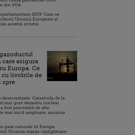
 din cauza pandemiei încă
ve din SUA
roparlamentare 2019: Cum se
cătorii Uniunii Europene și
iza acestui scrutin
 gazoductul
 care asigura
ru Europa. Ce
cu livrările de
i spre
esecretizate: Catastrofa de la
el mai grav dezastru nuclear
 a fost precedată de alte
de mai mică amploare, ascunse
e gaze naturale în Europa.
nit Ucraina marea câștigătoare