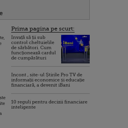
e
Prima pagina pe scurt:
Invață să ții sub
te,
control cheltuielile
e
de sărbători. Cum
funcționează cardul
de cumpărături
Incont , site-ul Știrile Pro TV de
informații economice și educație
financiară, a devenit iBani
ste
10 reguli pentru decizii financiare
ite
inteligente
a