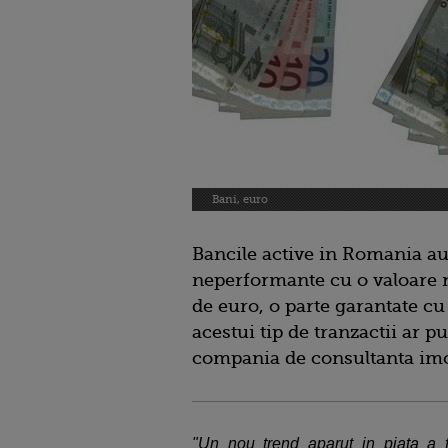
Bani, euro
Bancile active in Romania au
neperformante cu o valoare 
de euro, o parte garantate cu 
acestui tip de tranzactii ar p
compania de consultanta imo
"Un nou trend aparut in piata a f