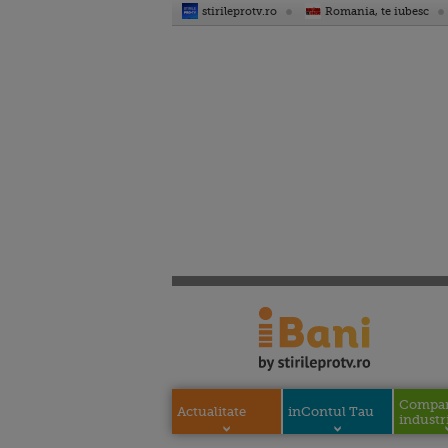
stirileprotv.ro
Romania, te iubesc
Compani
Actualitate
inContul Tau
industri