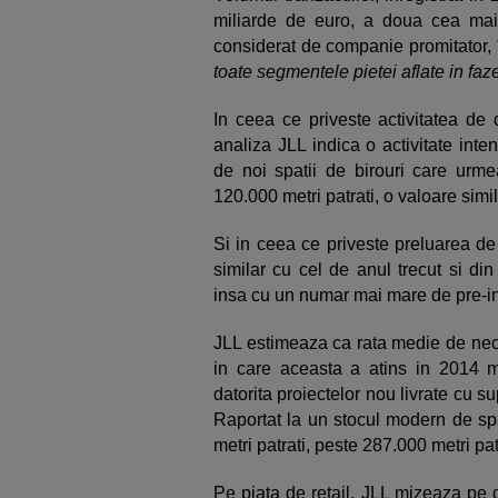
miliarde de euro, a doua cea mai r
considerat de companie promitator,
toate segmentele pietei aflate in fa
In ceea ce priveste activitatea de 
analiza JLL indica o activitate inte
de noi spatii de birouri care urme
120.000 metri patrati, o valoare simi
Si in ceea ce priveste preluarea de
similar cu cel de anul trecut si din
insa cu un numar mai mare de pre-inc
JLL estimeaza ca rata medie de neoc
in care aceasta a atins in 2014 mi
datorita proiectelor nou livrate cu su
Raportat la un stocul modern de spa
metri patrati, peste 287.000 metri pat
Pe piata de retail, JLL mizeaza pe 