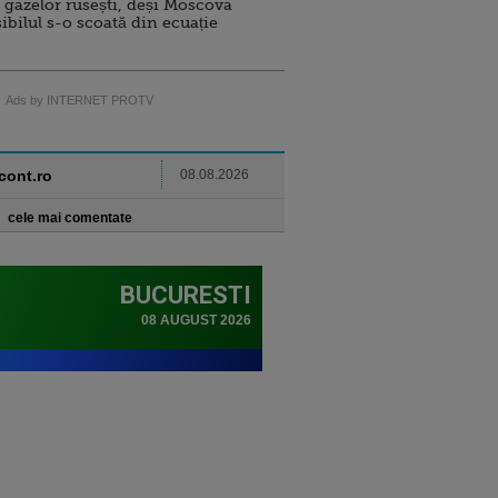
 gazelor rusești, deși Moscova
sibilul s-o scoată din ecuație
Ads by INTERNET PROTV
ncont.ro
08.08.2026
cele mai comentate