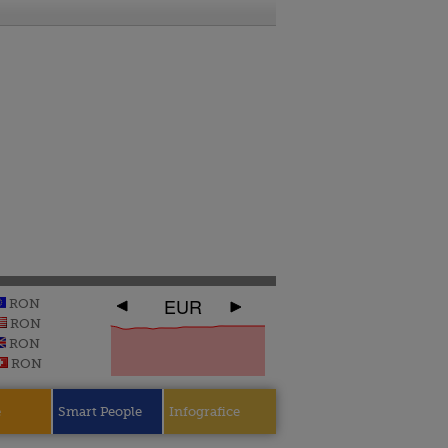
EUR
RON
RON
RON
RON
e
Smart People
Infografice