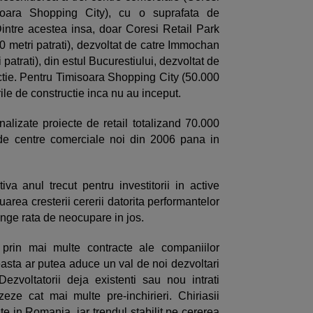
soara Shopping City), cu o suprafata de
Dintre acestea insa, doar Coresi Retail Park
00 metri patrati), dezvoltat de catre Immochan
patrati), din estul Bucurestiului, dezvoltat de
uctie. Pentru Timisoara Shopping City (50.000
rile de constructie inca nu au inceput.
nalizate proiecte de retail totalizand 70.000
 de centre comerciale noi din 2006 pana in
tiva anul trecut pentru investitorii in active
uarea cresterii cererii datorita performantelor
nge rata de neocupare in jos.
 prin mai multe contracte ale companiilor
ceasta ar putea aduce un val de noi dezvoltari
ezvoltatorii deja existenti sau nou intrati
ze cat mai multe pre-inchirieri. Chiriasii
te in Romania, iar trendul stabilit pe cererea