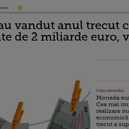
nomii
au vandut anul trecut c
e de 2 miliarde euro, v
Criza datoriilor
Moneda euro
Cea mai im
realizare m
economică 
trecut a sup