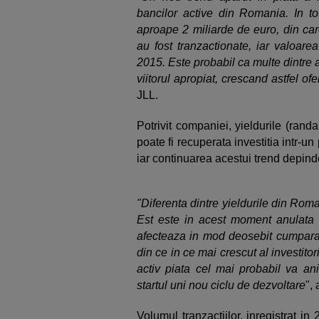
bancilor active din Romania. In t
aproape 2 miliarde de euro, din care
au fost tranzactionate, iar valoarea
2015. Este probabil ca multe dintre a
viitorul apropiat, crescand astfel o
JLL.
Potrivit companiei, yieldurile (randa
poate fi recuperata investitia intr-un
iar continuarea acestui trend depin
"Diferenta dintre yieldurile din Roma
Est este in acest moment anulata 
afecteaza in mod deosebit cumparato
din ce in ce mai crescut al investito
activ piata cel mai probabil va ani
startul uni nou ciclu de dezvoltare
",
Volumul tranzactiilor, inregistrat i