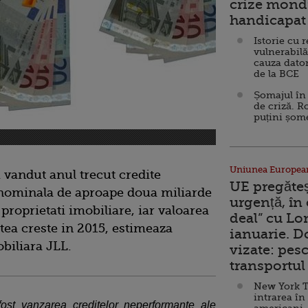
crize mondi
handicapat 
Istorie cu 
vulnerabilă
cauza dator
de la BCE
Șomajul în 
de criză. R
puțini șom
Uniunea Europea
 vandut anul trecut credite
UE pregăte
nominala de aproape doua miliarde
urgență, în
proprietati imobiliare, iar valoarea
deal” cu Lo
utea creste in 2015, estimeaza
ianuarie. 
biliara JLL.
vizate: pesc
transportul 
New York T
intrarea în
ost vanzarea creditelor neperformante ale