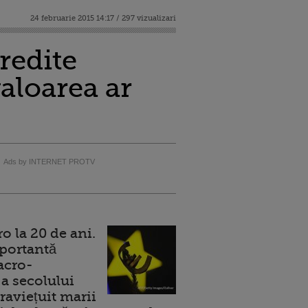
24 februarie 2015 14:17 / 297 vizualizari
redite
aloarea ar
Ads by INTERNET PROTV
 la 20 de ani.
portantă
acro-
a secolului
raviețuit marii