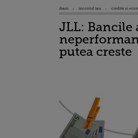
ibani
incontul tau
credite si eco
JLL: Bancile 
neperformant
putea creste