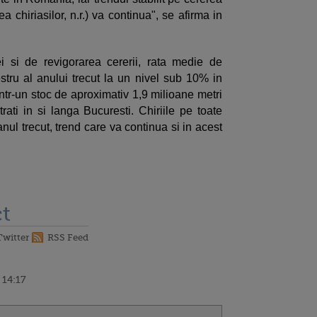
ea chiriasilor, n.r.) va continua", se afirma in
ei si de revigorarea cererii, rata medie de
stru al anului trecut la un nivel sub 10% in
intr-un stoc de aproximativ 1,9 milioane metri
trati in si langa Bucuresti. Chiriile pe toate
ul trecut, trend care va continua si in acest
t
Twitter
RSS Feed
 14:17