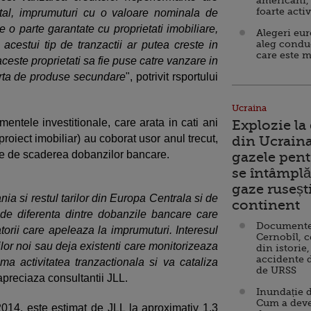
americani,
foarte acti
otal, imprumuturi cu o valoare nominala de
 o parte garantate cu proprietati imobiliare,
Alegeri eu
aleg condu
 acestui tip de tranzactii ar putea creste in
care este m
ceste proprietati sa fie puse catre vanzare in
ferta de produse secundare
", potrivit rsportului
Ucraina
mentele investitionale, care arata in cati ani
Explozie la
 proiect imobiliar) au coborat usor anul trecut,
din Ucraina
de de scaderea dobanzilor bancare.
gazele pent
se întâmplă 
gaze ruseșt
nia si restul tarilor din Europa Centrala si de
continent
de diferenta dintre dobanzile bancare care
Documente d
rii care apeleaza la imprumuturi. Interesul
Cernobîl, c
rilor noi sau deja existenti care monitorizeaza
din istorie,
accidente 
ma activitatea tranzactionala si va cataliza
de URSS
 apreciaza consultantii JLL.
Inundație d
Cum a deve
n 2014, este estimat de JLL la aproximativ 1,3