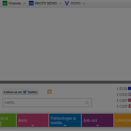
Vremea
PROTV NEWS
VOYO
1 EUR
1 USD
1 GBP
1 CHF
i si
Tehnologie si
Auto
Job-uri
Lifestyl
i
media