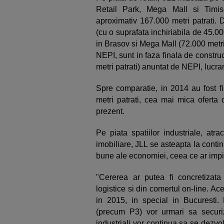
Retail Park, Mega Mall si Timi
aproximativ 167.000 metri patrati. 
(cu o suprafata inchiriabila de 45.0
in Brasov si Mega Mall (72.000 metri 
NEPI, sunt in faza finala de constr
metri patrati) anuntat de NEPI, lucra
Spre comparatie, in 2014 au fost fi
metri patrati, cea mai mica oferta
prezent.
Pe piata spatiilor industriale, atrac
imobiliare, JLL se asteapta la contin
bune ale economiei, ceea ce ar impi
"Cererea ar putea fi concretizata
logistice si din comertul on-line. A
in 2015, in special in Bucuresti. D
(precum P3) vor urmari sa securize
industriali vor continua sa se dezvol