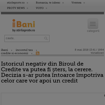
stirileprotv.ro
Romania, te iubesc
Vremea
PROTV NEWS
VOYO
ibani
incontul tau
8 mai 2018 13:41 / 1994
vizualizari
credite si economii
Istoricul negativ din Biroul de
Credite va putea fi șters, la cerere.
Decizia s-ar putea întoarce împotriva
celor care vor apoi un credit