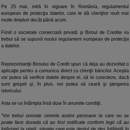
Pe 25 mai, intră în vigoare în România, regulamentul
european de protecţia datelor, care le dă clienţilor mult mai
multe drepturi decât până acum.
Fiind o societate comercială privată şi Biroul de Credite va
trebui să se supună noului regulament european de protecţia
a datelor.
Reprezentanţii Biroului de Credit spun că deja au dezvoltat o
aplicaţie pentru a comunica direct cu clienţii băncilor. Aceştia
vor putea să verifice datele despre ei, să le corecteze, dacă
sunt greşeli şi, în plus, vor putea să ceară şi ştergerea
istoricului.
Asta se va întâmpla însă doar în anumite condiţii.
”Vor trebui onorate cererile acelor persoane la care nu se
poate face dovada că au fost notificate conform legii că au
întârzieri la plată, situaţie care este destul de des întâlnită în