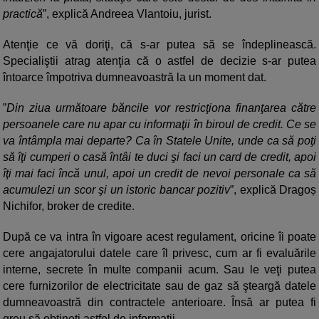
practică
”, explică Andreea Vlantoiu, jurist.
Atenţie ce vă doriţi, că s-ar putea să se îndeplinească.
Specialiştii atrag atenţia că o astfel de decizie s-ar putea
întoarce împotriva dumneavoastră la un moment dat.
”
Din ziua următoare băncile vor restricţiona finanţarea către
persoanele care nu apar cu informaţii în biroul de credit. Ce se
va întâmpla mai departe? Ca în Statele Unite, unde ca să poţi
să îţi cumperi o casă întâi te duci şi faci un card de credit, apoi
îţi mai faci încă unul, apoi un credit de nevoi personale ca să
acumulezi un scor şi un istoric bancar pozitiv
”, explică Dragoș
Nichifor, broker de credite.
După ce va intra în vigoare acest regulament, oricine îi poate
cere angajatorului datele care îl privesc, cum ar fi evaluările
interne, secrete în multe companii acum. Sau le veţi putea
cere furnizorilor de electricitate sau de gaz să şteargă datele
dumneavoastră din contractele anterioare. Însă ar putea fi
greu să obţineţi astfel de informaţii.