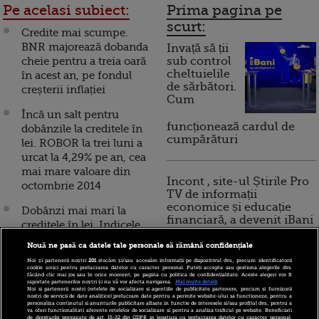
Pe acelasi subiect:
Prima pagina pe
scurt:
Credite mai scumpe.
BNR majorează dobanda
Invață să ții
cheie pentru a treia oară
sub control
cheltuielile
în acest an, pe fondul
de sărbători.
creșterii inflației
Cum
Încă un salt pentru
funcționează cardul de
dobânzile la creditele în
cumpărături
lei. ROBOR la trei luni a
urcat la 4,29% pe an, cea
mai mare valoare din
Incont , site-ul Știrile Pro
octombrie 2014
TV de informații
economice și educație
Dobânzi mai mari la
financiară, a devenit iBani
creditele în lei. Indicele
ROBOR la trei luni sare
Nouă ne pasă ca datele tale personale să rămână confidențiale
de 2,28%, cel mai ridicat
10 reguli pentru decizii
Noi și partenerii noștri
201
stocăm și/sau accesăm informații pe dispozitivul dvs., precum identificatorii
nivel din ultimii trei ani
cookie unici pentru prelucrarea datelor cu caracter personal. Puteți accepta sau gestiona alegerile dvs.
financiare inteligente
făcând clic mai jos sau în orice moment, pe pagina cu politica de confidențialitate. Aceste alegeri vor fi
şi jumătate
raportate partenerilor noștri și nu vă vor afecta navigarea.
Mai multe detalii
Noi si partenerii nostri (retelele de socializare si agentiile de publicitate partenere, precum si furnizorii
nostri de servicii de date analitice) prelucram date pentru a permite website-ului sa functioneze, pentru a
Isărescu: Faptul că se
personaliza continutul si anunturile publicitare afisate in functie de interesele si/sau profilul dvs., pentru a
va oferi functionalitati aferente retelelor de socializare si pentru a analiza traficul pe website. Beneficiati
de drepturile prevazute de art. 15-22 din GDPR in legatura cu prelucrarea datelor cu caracter personal.