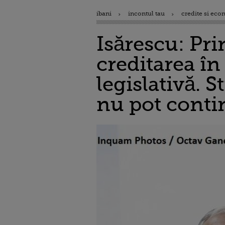
ibani
incontul tau
credite si eco
Isărescu: Pri
creditarea î
legislativă. S
nu pot contin