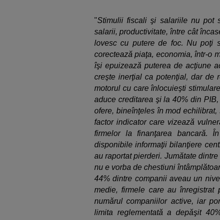
"
Stimulii fiscali şi salariile nu pot 
salarii, productivitate, între cât înc
lovesc cu putere de foc. Nu poţi să
corectează piaţa, economia, într-o m
îşi epuizează puterea de acţiune a
creşte inerţial ca potenţial, dar de
motorul cu care înlocuieşti stimula
aduce creditarea şi la 40% din PIB,
ofere, bineînţeles în mod echilibrat,
factor indicator care vizează vulnera
firmelor la finanţarea bancară. 
disponibile informaţii bilanţiere cen
au raportat pierderi. Jumătate dintre
nu e vorba de chestiuni întâmplătoar
44% dintre companii aveau un nivel 
medie, firmele care au înregistrat 
numărul companiilor active, iar pon
limita reglementată a depăşit 40%. 