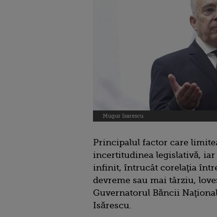
Mugur Isarescu
Principalul factor care limit
incertitudinea legislativă, iar
infinit, întrucât corelaţia înt
devreme sau mai târziu, loveş
Guvernatorul Băncii Naţiona
Isărescu.