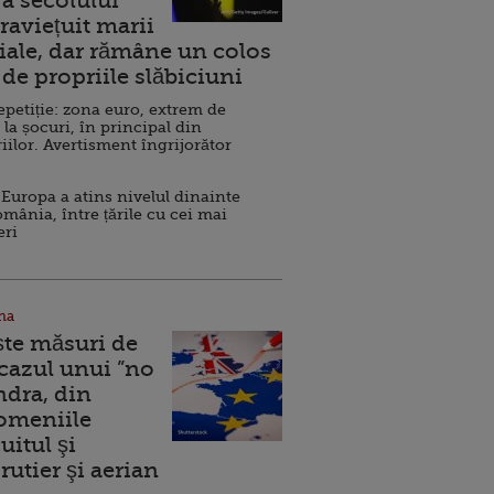
a secolului
raviețuit marii
ale, dar rămâne un colos
de propriile slăbiciuni
repetiție: zona euro, extrem de
 la șocuri, în principal din
iilor. Avertisment îngrijorător
Europa a atins nivelul dinainte
omânia, între țările cu cei mai
eri
na
ște măsuri de
 cazul unui ”no
ndra, din
Domeniile
uitul şi
rutier şi aerian