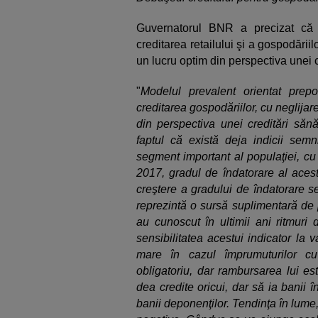
Guvernatorul BNR a precizat că 
creditarea retailului şi a gospodăriil
un lucru optim din perspectiva unei 
"
Modelul prevalent orientat prepo
creditarea gospodăriilor, cu neglijar
din perspectiva unei creditări săn
faptul că există deja indicii semn
segment important al populaţiei, cu 
2017, gradul de îndatorare al acest
creştere a gradului de îndatorare s
reprezintă o sursă suplimentară de 
au cunoscut în ultimii ani ritmuri 
sensibilitatea acestui indicator la v
mare în cazul împrumuturilor cu 
obligatoriu, dar rambursarea lui es
dea credite oricui, dar să ia banii 
banii deponenţilor. Tendinţa în lume