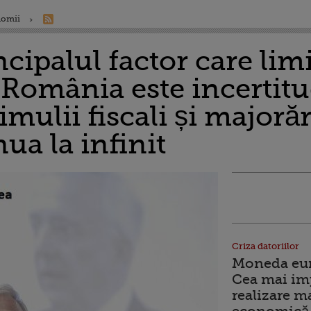
nomii
ncipalul factor care lim
n România este incertit
timulii fiscali și majorăr
ua la infinit
Criza datoriilor
Moneda euro
Cea mai im
realizare m