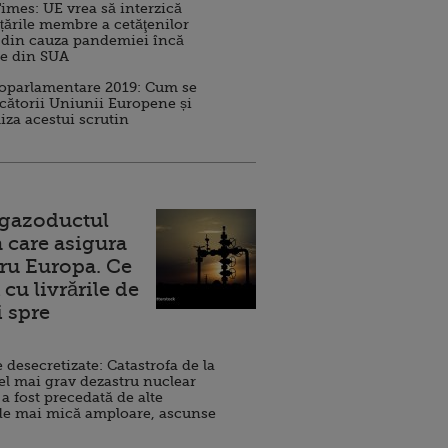
imes: UE vrea să interzică
 țările membre a cetăţenilor
 din cauza pandemiei încă
ve din SUA
roparlamentare 2019: Cum se
cătorii Uniunii Europene și
iza acestui scrutin
 gazoductul
 care asigura
ru Europa. Ce
cu livrările de
i spre
esecretizate: Catastrofa de la
el mai grav dezastru nuclear
 a fost precedată de alte
de mai mică amploare, ascunse