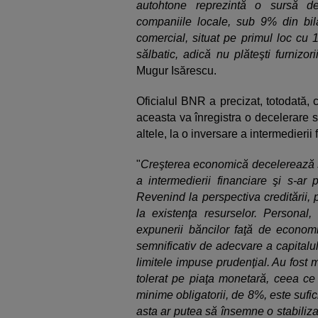
autohtone reprezintă o sursă de
companiile locale, sub 9% din bila
comercial, situat pe primul loc cu 
sălbatic, adică nu plăteşti furnizor
Mugur Isărescu.
Oficialul BNR a precizat, totodată,
aceasta va înregistra o decelerare 
altele, la o inversare a intermedierii 
"
Creşterea economică decelerează s
a intermedierii financiare şi s-ar
Revenind la perspectiva creditării, 
la existenţa resurselor. Personal,
expunerii băncilor faţă de econo
semnificativ de adecvare a capitalulu
limitele impuse prudenţial. Au fost
tolerat pe piaţa monetară, ceea ce
minime obligatorii, de 8%, este sufi
asta ar putea să însemne o stabilizare