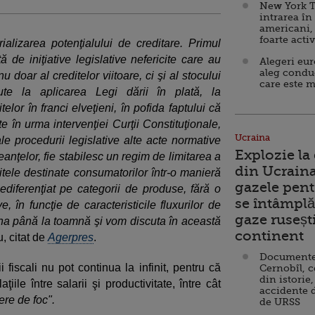
New York T
intrarea în
americani,
foarte acti
ializarea potenţialului de creditare. Primul
tă de iniţiative legislative nefericite care au
Alegeri eu
aleg condu
nu doar al creditelor viitoare, ci şi al stocului
care este m
rute la aplicarea Legi dării în plată, la
elor în franci elveţieni, în pofida faptului că
e în urma intervenţiei Curţii Constituţionale,
Ucraina
 ale procedurii legislative alte acte normative
Explozie la
anţelor, fie stabilesc un regim de limitarea a
din Ucraina
itele destinate consumatorilor într-o manieră
gazele pent
ediferenţiat pe categorii de produse, fără o
se întâmplă 
, în funcţie de caracteristicile fluxurilor de
gaze ruseșt
na până la toamnă şi vom discuta în această
continent
u, citat de
Agerpres
.
Documente d
 fiscali nu pot continua la infinit, pentru că
Cernobîl, c
din istorie,
laţiile între salarii şi productivitate, între cât
accidente 
ere de foc".
de URSS