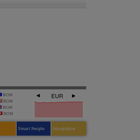
EUR
RON
RON
RON
RON
e
Smart People
Infografice