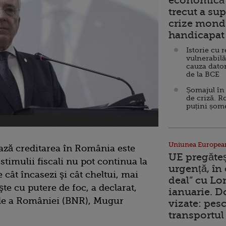
economică 
trecut a sup
crize mondi
handicapat 
Istorie cu 
vulnerabilă
cauza dator
de la BCE
Șomajul în 
de criză. R
puțini șom
Uniunea Europea
ează creditarea în România este
UE pregăte
 stimulii fiscali nu pot continua la
urgență, în
re cât încasezi şi cât cheltui, mai
deal” cu Lo
te cu putere de foc, a declarat,
ianuarie. 
le a României (BNR), Mugur
vizate: pesc
transportul 