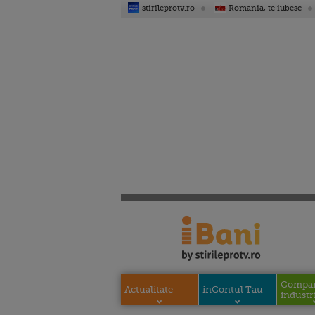
stirileprotv.ro
Romania, te iubesc
Compani
Actualitate
inContul Tau
industri