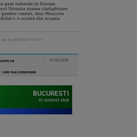
e gaze naturale în Europa.
nit Ucraina marea câștigătoare
 gazelor rusești, deși Moscova
sibilul s-o scoată din ecuație
Ads by INTERNET PROTV
ncont.ro
07.08.2026
cele mai comentate