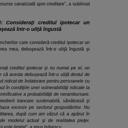
esurse canalizată spre creditare
", a subliniat
: Consideraţi creditul ipotecar un
şează într-o uliţă îngustă
ncherilor care consideră creditul ipotecar un
rea mea, debuşează într-o uliţă îngustă şi
aţi creditul ipotecar şi nu numai pe el, un
 că acesta debuşează într-o uliţă destul de
ad ridicat de îndatorare pentru persoanele cu
ut în condiţiile unei vulnerabilităţi ridicate la
emnificative a probabilităţii de nerambursare.
medierii bancare sustenabilă, sănătoasă şi
baza excesiv pe sectorul gospodăriilor. Nu
ditarea, după cum am văzut că a apărut în
de modelul actual şi de realitatea pieţei.
i este limitat
", a spus Isărescu.