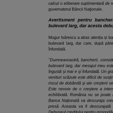
calcul o eliberare suplimentară de r
guvernatorul Băncii Naţionale.
Avertisment pentru bancheri
bulevard larg, dar acesta debu
Mugur Isărescu a atras atenția și ba
bulevard larg, dar care, după păre
înfundată.
"Dumneavoastră, bancherii, consider
bulevard larg, dar mesajul meu este
îngustă şi mai e şi înfundată. Un gr
venituri scăzute este dificil de susţin
riscul de dobândă şi ale creşterii s
Este nevoie de o creştere a inter
echilibrată. România nu se poate 
Banca Naţională va descuraja cre
presă. Aceasta va fi descurajată 
Debuşeul creditului pentru gospodări