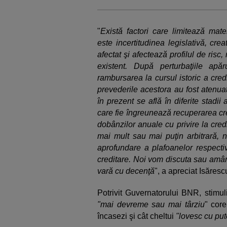
"
Există factori care limitează mater
este incertitudinea legislativă, crea
afectat şi afectează profilul de risc, 
existent. După perturbaţiile apă
rambursarea la cursul istoric a credit
prevederile acestora au fost atenuat
în prezent se află în diferite stadii
care fie îngreunează recuperarea cre
dobânzilor anuale cu privire la cred
mai mult sau mai puţin arbitrară, n
aprofundare a plafoanelor respective
creditare. Noi vom discuta sau amâ
vară cu decenţă
", a apreciat Isăresc
Potrivit Guvernatorului BNR, stimulii
"mai devreme sau mai târziu
" core
încasezi şi cât cheltui
"lovesc cu put