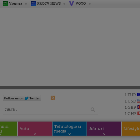
Vremea
PROTV NEWS
VOYO
1 EUR
1 USD
1 GBP
1 CHF
i si
Tehnologie si
Auto
Job-uri
Lifestyl
i
media