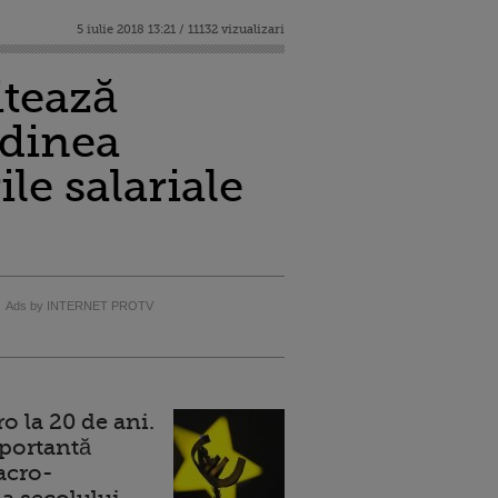
5 iulie 2018 13:21 / 11132 vizualizari
itează
udinea
ile salariale
Ads by INTERNET PROTV
 la 20 de ani.
portantă
acro-