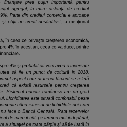
 finanţare prea puţin importantă pentru
nţul agregat, la mare distanţă de creditul
19%. Parte din creditul comercial e aproape
ii şi obţii un credit nesănătos"
, a menţionat
 că, în ceea ce priveşte creşterea economică,
spre 4% în acest an, ceea ce va duce, printre
financiare.
pre 4% şi probabil că vom avea o inversare
 putea să fie un punct de cotitură în 2018.
primul aspect care ar trebui lămurit se referă
 cred că există resursele pentru creşterea
mie. Sistemul bancar românesc are un grad
i. Lichiditatea este situată confortabil peste
 momente când excesul de lichiditate noi l-am
 nu face o Bancă Centrală. Rata rezervelor
cient de mare încât, pe termen mai îndepărtat,
 a situaţiei pe toate părţile şi să fie luată în