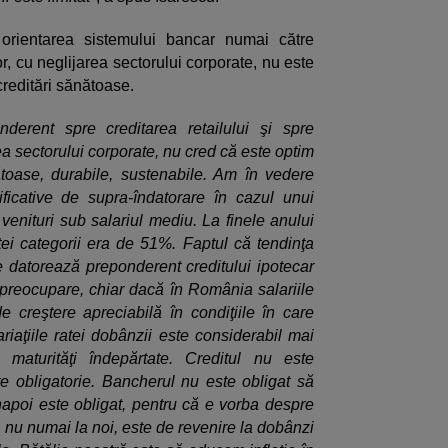
orientarea sistemului bancar numai către
or, cu neglijarea sectorului corporate, nu este
creditări sănătoase.
nderent spre creditarea retailului şi spre
ea sectorului corporate, nu cred că este optim
ătoase, durabile, sustenabile. Am în vedere
ificative de supra-îndatorare în cazul unui
venituri sub salariul mediu. La finele anului
ei categorii era de 51%. Faptul că tendinţa
e datorează preponderent creditului ipotecar
preocupare, chiar dacă în România salariile
de creştere apreciabilă în condiţiile în care
ariaţiile ratei dobânzii este considerabil mai
maturităţi îndepărtate. Creditul nu este
te obligatorie. Bancherul nu este obligat să
înapoi este obligat, pentru că e vorba despre
, nu numai la noi, este de revenire la dobânzi