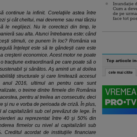
Inundație d
Cum a deve
să continue la infinit. Corelaţiile astea între
de pe urma
face tot po
asezi şi cât cheltui, mai devreme sau mai târziu
 le neglijezi. Nu le corectezi din timp, le
anieră sau alta. Atunci întrebarea este: când
ceşti stimuli, ce punem în loc? România va
 regulă înţelept este să te gândeşti care este
rea creşterii economice. Acest motor ne poate
Top articole i
 o tracţiune extraordinară pe care poate să o
 sustenabil şi sănătos. Aş aminti un al doilea
cele mai citite
bilităţi structurale şi care limitează accesul
În anul 2016, ultimul an pentru care sunt
tralizate, o treime dintre firmele din România
 acestea, pentru al treilea an consecutiv, deci
e şi nu e vorba de perioada de criză. În plus,
al capitalizării sub cel prevăzut de lege. În
pierderi au reprezentat între 40 şi 50% din
derea firmelor cu nivel al capitalizării sub
Creditul acordat de instituţiile financiare