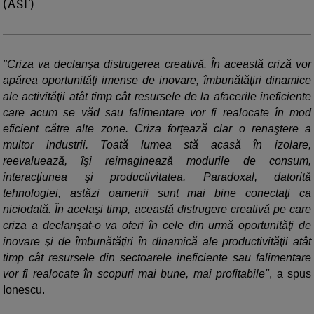
(ASF).
"Criza va declanşa distrugerea creativă. În această criză vor
apărea oportunităţi imense de inovare, îmbunătăţiri dinamice
ale activităţii atât timp cât resursele de la afacerile ineficiente
care acum se văd sau falimentare vor fi realocate în mod
eficient către alte zone. Criza forţează clar o renaştere a
multor industrii. Toată lumea stă acasă în izolare,
reevaluează, îşi reimaginează modurile de consum,
interacţiunea şi productivitatea. Paradoxal, datorită
tehnologiei, astăzi oamenii sunt mai bine conectaţi ca
niciodată. În acelaşi timp, această distrugere creativă pe care
criza a declanşat-o va oferi în cele din urmă oportunităţi de
inovare şi de îmbunătăţiri în dinamică ale productivităţii atât
timp cât resursele din sectoarele ineficiente sau falimentare
vor fi realocate în scopuri mai bune, mai profitabile"
, a spus
Ionescu.