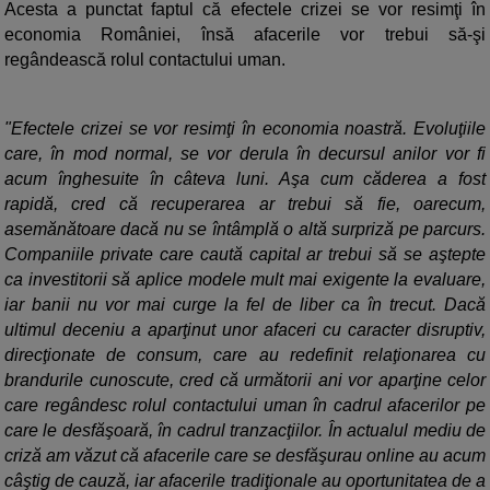
Acesta a punctat faptul că efectele crizei se vor resimţi în
economia României, însă afacerile vor trebui să-şi
regândească rolul contactului uman.
"Efectele crizei se vor resimţi în economia noastră. Evoluţiile
care, în mod normal, se vor derula în decursul anilor vor fi
acum înghesuite în câteva luni. Aşa cum căderea a fost
rapidă, cred că recuperarea ar trebui să fie, oarecum,
asemănătoare dacă nu se întâmplă o altă surpriză pe parcurs.
Companiile private care caută capital ar trebui să se aştepte
ca investitorii să aplice modele mult mai exigente la evaluare,
iar banii nu vor mai curge la fel de liber ca în trecut. Dacă
ultimul deceniu a aparţinut unor afaceri cu caracter disruptiv,
direcţionate de consum, care au redefinit relaţionarea cu
brandurile cunoscute, cred că următorii ani vor aparţine celor
care regândesc rolul contactului uman în cadrul afacerilor pe
care le desfăşoară, în cadrul tranzacţiilor. În actualul mediu de
criză am văzut că afacerile care se desfăşurau online au acum
câştig de cauză, iar afacerile tradiţionale au oportunitatea de a