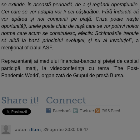
se extinde, în această perioadă, de a-şi regândi operaţiunile.
Cei care se vor adapta vor fi cei câştigători. Fără îndoială că
vor apărea şi noi companii pe piaţă. Criza poate naşte
oportunităţi, unele poate chiar de nişă care se vor potrivi noilor
norme care acum se construiesc, efectiv. Schimbările trebuie
să aibă la bază principiul evoluţiei, şi nu al involuţiei
", a
menţionat oficialul ASF.
Reprezentanţi ai mediului financiar-bancar şi pieţei de capital
participă, marţi, la videoconferinţa cu tema 'The Post-
Pandemic World', organizată de Grupul de presă Bursa.
Share it!
Connect
Facebook
Twitter
RSS Feed
autor:
iBani
, 29 aprilie 2020 08:47