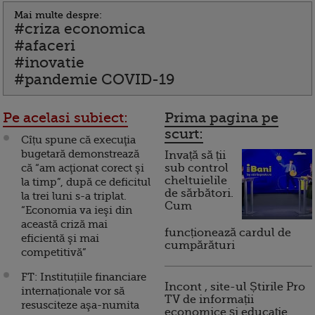
Mai multe despre:
#criza economica
#afaceri
#inovatie
#pandemie COVID-19
Pe acelasi subiect:
Prima pagina pe
scurt:
Cîțu spune că execuţia
bugetară demonstrează
Invață să ții
că “am acţionat corect şi
sub control
cheltuielile
la timp”, după ce deficitul
de sărbători.
la trei luni s-a triplat.
Cum
“Economia va ieşi din
această criză mai
funcționează cardul de
eficientă şi mai
cumpărături
competitivă”
FT: Instituțiile financiare
Incont , site-ul Știrile Pro
internaționale vor să
TV de informații
resusciteze aşa-numita
economice și educație