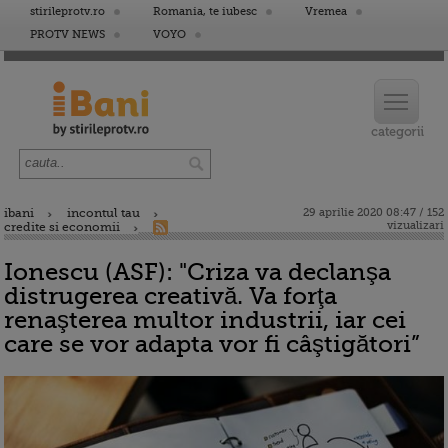
stirileprotv.ro
Romania, te iubesc
Vremea
PROTV NEWS
VOYO
ibani
incontul tau
29 aprilie 2020 08:47 / 152
vizualizari
credite si economii
Ionescu (ASF): "Criza va declanşa
distrugerea creativă. Va forţa
renaşterea multor industrii, iar cei
care se vor adapta vor fi câştigători”