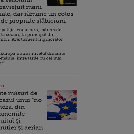
a secolului
raviețuit marii
ale, dar rămâne un colos
de propriile slăbiciuni
repetiție: zona euro, extrem de
 la șocuri, în principal din
iilor. Avertisment îngrijorător
Europa a atins nivelul dinainte
omânia, între țările cu cei mai
eri
na
ște măsuri de
 cazul unui ”no
ndra, din
Domeniile
uitul şi
rutier şi aerian