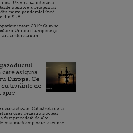
imes: UE vrea să interzică
 țările membre a cetăţenilor
 din cauza pandemiei încă
ve din SUA
roparlamentare 2019: Cum se
cătorii Uniunii Europene și
iza acestui scrutin
 gazoductul
 care asigura
ru Europa. Ce
cu livrările de
i spre
esecretizate: Catastrofa de la
el mai grav dezastru nuclear
 a fost precedată de alte
de mai mică amploare, ascunse