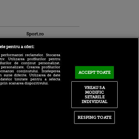
Sport.ro
ele pentru a oferi:
 performanței reclamelor. Stocarea
v. Utilizarea profilurilor pentru
ilurilor de conținut personalizat.
 personalizate. Crearea profilurilor
rmanței conținutului. Înțelegerea
ACCEPT TOATE
n surse diferite. Utilizarea de date
 datelor limitate pentru a selecta
agoș
Bogdan Andone, sincer
 prin scanarea dispozitivului.
după victoria cu
VREAU SA
rc în
Universitatea Craiova: ”Am
MODIFIC
 lozuri
avut șansă, noroc!”
SETARILE
INDIVIDUAL
 ca mentor
Cea mai dură reacție după
 Cercul
Universitatea Craiova - FC
n
Argeș 0-1: „Băluță a făcut
greșeli de începători! Elisor
RESPING TOATE
 cel mai
încă este dator”
 de bănci
Pur și simplu IREAL! Ce
posesie a avut Universitatea
Craiova în eșecul 0-1 cu FC