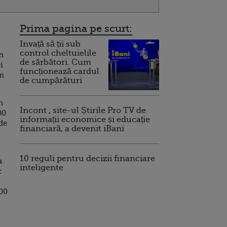
Prima pagina pe scurt:
Invață să ții sub
control cheltuielile
n
de sărbători. Cum
i
funcționează cardul
am
de cumpărături
n
Incont , site-ul Știrile Pro TV de
00
informații economice și educație
de
financiară, a devenit iBani
10 reguli pentru decizii financiare
a
inteligente
c
700