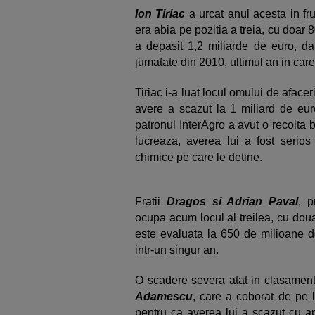
Ion Tiriac
a urcat anul acesta in fr
era abia pe pozitia a treia, cu doa
a depasit 1,2 miliarde de euro, da
jumatate din 2010, ultimul an in care 
Tiriac i-a luat locul omului de afacer
avere a scazut la 1 miliard de euro
patronul InterAgro a avut o recolta
lucreaza, averea lui a fost serios
chimice pe care le detine.
Fratii
Dragos si Adrian Paval
, p
ocupa acum locul al treilea, cu doua
este evaluata la 650 de milioane d
intr-un singur an.
O scadere severa atat in clasament
Adamescu
, care a coborat de pe l
pentru ca averea lui a scazut cu a