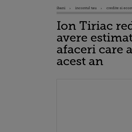
ibani
incontul tau
credite si eco
Ion Tiriac r
avere estimat
afaceri care 
acest an