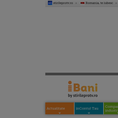
stirileprotv.ro
Romania, te iubesc
Compani
Actualitate
inContul Tau
industri