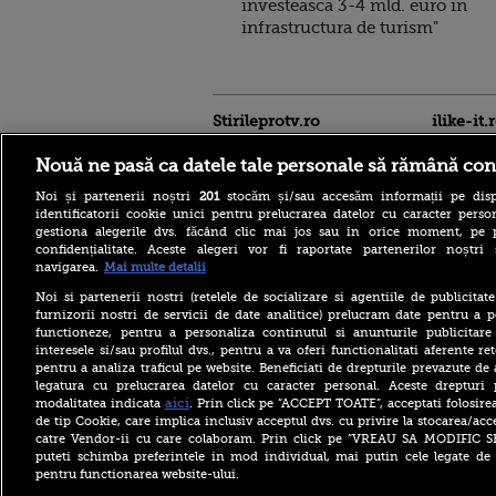
investeasca 3-4 mld. euro in
infrastructura de turism"
Stirileprotv.ro
ilike-it.
Nouă ne pasă ca datele tale personale să rămână con
Noi și partenerii noștri
201
stocăm și/sau accesăm informații pe disp
identificatorii cookie unici pentru prelucrarea datelor cu caracter person
gestiona alegerile dvs. făcând clic mai jos sau în orice moment, pe 
confidențialitate. Aceste alegeri vor fi raportate partenerilor noștr
navigarea.
Mai multe detalii
Misiune spectaculoasă
NASA. Un avion va urmări
Noi si partenerii nostri (retelele de socializare si agentiile de publicita
umbra Lunii pentru a
furnizorii nostri de servicii de date analitice) prelucram date pentru a p
observa eclipsa totală
functioneze, pentru a personaliza continutul si anunturile publicitare
aproape trei minute
interesele si/sau profilul dvs., pentru a va oferi functionalitati aferente ret
Povestea emoționantă a
pentru a analiza traficul pe website. Beneficiati de drepturile prevazute de
unui golden retriever și a
legatura cu prelucrarea datelor cu caracter personal. Aceste drepturi 
unui rățoi. Prietenia care i-a
aici
modalitatea indicata
. Prin click pe “ACCEPT TOATE”, acceptati folosire
schimbat viața cățelușei
de tip Cookie, care implica inclusiv acceptul dvs. cu privire la stocarea/acc
Horoscop 10 august 2026,
catre Vendor-ii cu care colaboram. Prin click pe “VREAU SA MODIFIC 
cu Neti Sandu. Zodia care
puteti schimba preferintele in mod individual, mai putin cele legate de 
va avea parte de notorietate
pentru functionarea website-ului.
și bani