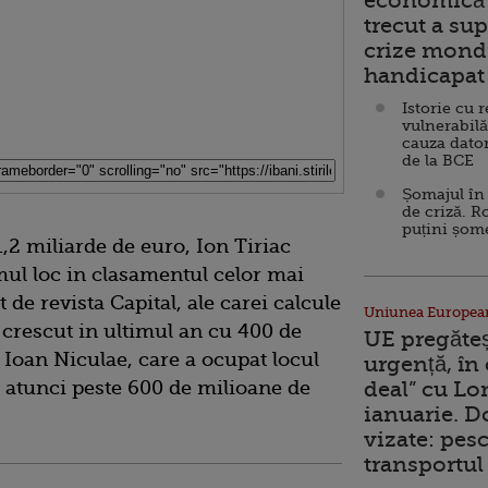
economică 
trecut a sup
crize mondi
handicapat 
Istorie cu 
vulnerabilă
cauza dator
de la BCE
Șomajul în 
de criză. R
puțini șom
1,2 miliarde de euro, Ion Tiriac
mul loc in clasamentul celor mai
 de revista Capital, ale carei calcule
Uniunea Europea
a crescut in ultimul an cu 400 de
UE pregăte
 Ioan Niculae, care a ocupat locul
urgență, în
de atunci peste 600 de milioane de
deal” cu Lo
ianuarie. 
vizate: pesc
transportul 