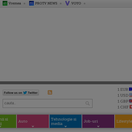
Vremea
PROTV NEWS
VOYO
1 EUR
1 USD
1 GBP
1 CHF
i si
Tehnologie si
Auto
Job-uri
Lifestyl
i
media