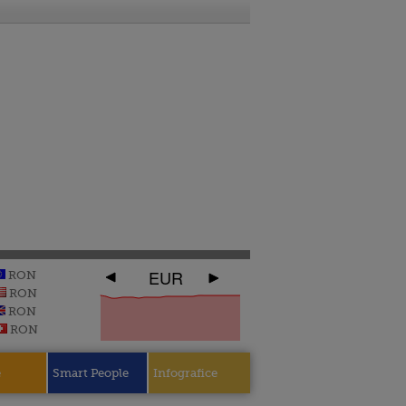
EUR
RON
RON
RON
RON
e
Smart People
Infografice