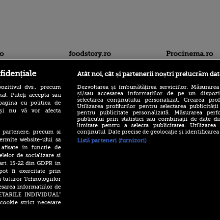
ro
foodstory.ro
Procinema.ro
fidențiale
Atât noi, cât și partenerii noștri prelucrăm dat
ozitivul dvs., precum
Dezvoltarea și îmbunătățirea serviciilor. Măsurarea
și/sau accesarea informațiilor de pe un dispoziti
al. Puteți accepta sau
selectarea conținutului personalizat. Crearea prof
pagina cu politica de
Utilizarea profilurilor pentru selectarea publicității
i și nu vă vor afecta
pentru publicitate personalizată. Măsurarea perfo
publicului prin statistici sau combinații de date di
(P) Descoperă Lumea
limitate pentru a selecta publicitatea. Utilizarea
Dorian Boguță, Dr
Evenimentelor din România
conținutul. Date precise de geolocație și identificarea
te partenere, precum si
Bucur, Alexandru
cu Transilvania Events!
ermite website-ului sa
Listă parteneri (furnizori)
Papadopol se înto
 afisate in functie de
comedia Încă două
(P) Raku, gaming intens și o
elelor de socializare si
pauză binemeritată cu...
Emily Blunt o are
 art. 15-22 din GDPR in
pizza Guseppe
pe Kathy Baker în
pot fi exercitate prin
literar Jane Auste
(P) Poți folosi bonurile de
a tuturor Tehnologiilor
masă pentru a comanda
Banditul zburător,
esarea informatiilor de
mâncare acasă? Lista
prolific spărgător
SETARILE INDIVIDUAL”
aplicațiilor care le acceptă
din Canada
cookie strict necesare