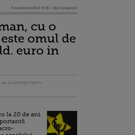
6 noiembrie 2014 19:16 / 1811 vizualizari
oman, cu o
e este omul de
ld. euro in
Ads by INTERNET PROTV
 la 20 de ani.
portantă
acro-