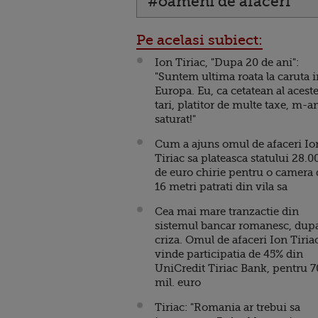
#oameni de afaceri
Pe acelasi subiect:
Ion Tiriac, "Dupa 20 de ani":
"Suntem ultima roata la caruta i
Europa. Eu, ca cetatean al aceste
tari, platitor de multe taxe, m-
saturat!"
Cum a ajuns omul de afaceri Io
Tiriac sa plateasca statului 28.0
de euro chirie pentru o camera 
16 metri patrati din vila sa
Cea mai mare tranzactie din
sistemul bancar romanesc, dup
criza. Omul de afaceri Ion Tiria
vinde participatia de 45% din
UniCredit Tiriac Bank, pentru 
mil. euro
Tiriac: "Romania ar trebui sa