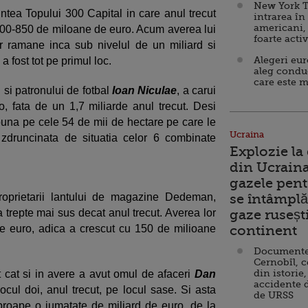
New York T
untea Topului 300 Capital in care anul trecut
intrarea în
americani,
r 800-850 de miloane de euro. Acum averea lui
foarte acti
r ramane inca sub nivelul de un miliard si
Alegeri eu
a fost tot pe primul loc.
aleg condu
care este m
i si patronului de fotbal
Ioan Niculae
, a carui
, fata de un 1,7 miliarde anul trecut. Desi
 buna pe cele 54 de mii de hectare pe care le
Ucraina
 zdruncinata de situatia celor 6 combinate
Explozie la
din Ucraina
gazele pent
roprietarii lantului de magazine Dedeman,
se întâmplă 
 trepte mai sus decat anul trecut. Averea lor
gaze ruseșt
e euro, adica a crescut cu 150 de milioane
continent
Documente d
Cernobîl, c
din istorie,
 cat si in avere a avut omul de afaceri
Dan
accidente 
ocul doi, anul trecut, pe locul sase. Si asta
de URSS
proape o jumatate de miliard de euro, de la