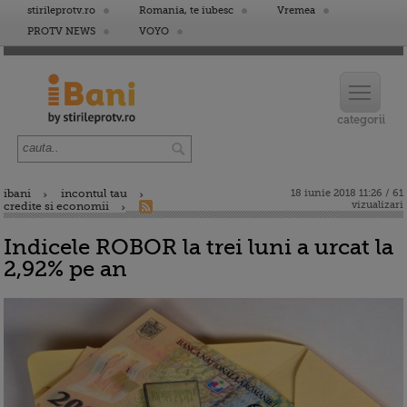
stirileprotv.ro
Romania, te iubesc
Vremea
PROTV NEWS
VOYO
ibani
incontul tau
18 iunie 2018 11:26 / 61
vizualizari
credite si economii
Indicele ROBOR la trei luni a urcat la
2,92% pe an