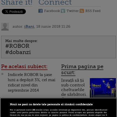
Share it!
Connect
Facebook
Twitter
RSS Feed
autor:
iBani
, 18 iunie 2018 11:26
Mai multe despre:
#ROBOR
#dobanzi
Pe acelasi subiect:
Prima pagina pe
scurt:
Indicele ROBOR la şase
luni a depășit 3%, cel mai
Invață să ții
ridicat nivel din
sub control
cheltuielile
septembrie 2014
de sărbători.
Cum
Indicele ROBOR la trei
luni a stagnat la 2,90%
Nouă ne pasă ca datele tale personale să rămână confidențiale
funcționează cardul de
Noi și partenerii noștri
201
stocăm și/sau accesăm informații pe dispozitivul dvs., precum identificatorii
cookie unici pentru prelucrarea datelor cu caracter personal. Puteți accepta sau gestiona alegerile dvs.
Indicele ROBOR la trei
cumpărături
făcând clic mai jos sau în orice moment, pe pagina cu politica de confidențialitate. Aceste alegeri vor fi