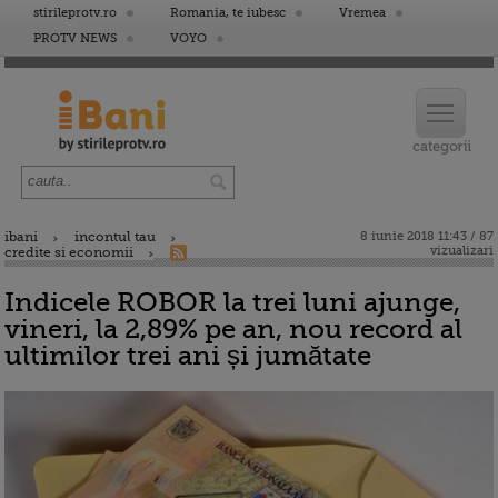
stirileprotv.ro
Romania, te iubesc
Vremea
PROTV NEWS
VOYO
ibani
incontul tau
8 iunie 2018 11:43 / 87
vizualizari
credite si economii
Indicele ROBOR la trei luni ajunge,
vineri, la 2,89% pe an, nou record al
ultimilor trei ani și jumătate