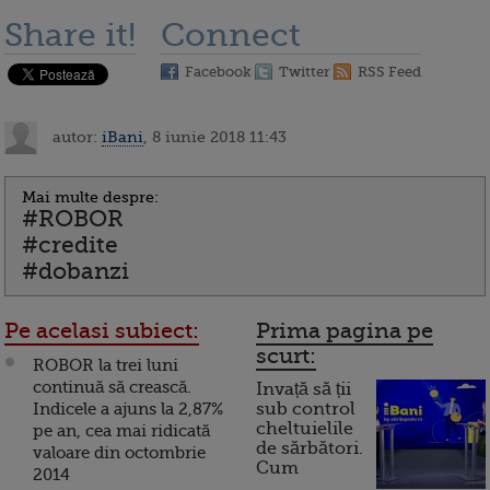
Share it!
Connect
Facebook
Twitter
RSS Feed
autor:
iBani
, 8 iunie 2018 11:43
Mai multe despre:
#ROBOR
#credite
#dobanzi
Pe acelasi subiect:
Prima pagina pe
scurt:
ROBOR la trei luni
continuă să crească.
Invață să ții
Indicele a ajuns la 2,87%
sub control
cheltuielile
pe an, cea mai ridicată
de sărbători.
valoare din octombrie
Cum
2014