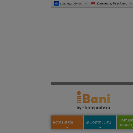
stirileprotv.ro
Romania, te iubesc
Compani
Actualitate
inContul Tau
industri