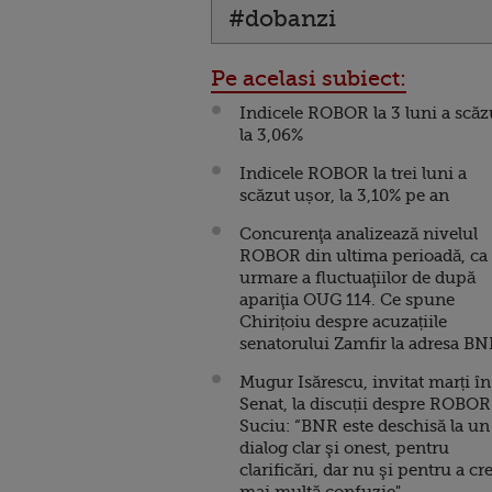
#dobanzi
Pe acelasi subiect:
Indicele ROBOR la 3 luni a scăz
la 3,06%
Indicele ROBOR la trei luni a
scăzut ușor, la 3,10% pe an
Concurenţa analizează nivelul
ROBOR din ultima perioadă, ca
urmare a fluctuaţiilor de după
apariţia OUG 114. Ce spune
Chirițoiu despre acuzațiile
senatorului Zamfir la adresa B
Mugur Isărescu, invitat marți în
Senat, la discuții despre ROBOR
Suciu: “BNR este deschisă la un
dialog clar şi onest, pentru
clarificări, dar nu şi pentru a cr