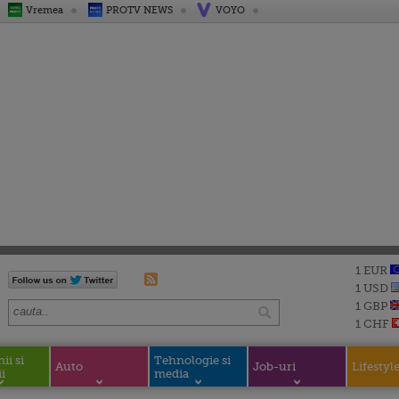
Vremea
PROTV NEWS
VOYO
1 EUR
1 USD
1 GBP
1 CHF
i si
Tehnologie si
Auto
Job-uri
Lifestyl
i
media