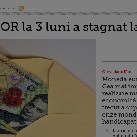
nomii
R la 3 luni a stagnat l
Criza datoriilor
Moneda euro
Cea mai im
realizare m
economică 
trecut a sup
crize mondi
handicapat 
Istorie cu 
vulnerabilă