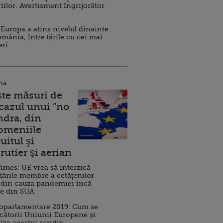
iilor. Avertisment îngrijorător
Europa a atins nivelul dinainte
omânia, între țările cu cei mai
eri
na
ște măsuri de
 cazul unui ”no
ndra, din
Domeniile
uitul şi
rutier şi aerian
imes: UE vrea să interzică
 țările membre a cetăţenilor
 din cauza pandemiei încă
ve din SUA
roparlamentare 2019: Cum se
cătorii Uniunii Europene și
iza acestui scrutin