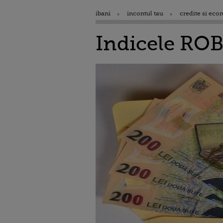
ibani
incontul tau
credite si eco
Indicele ROBO