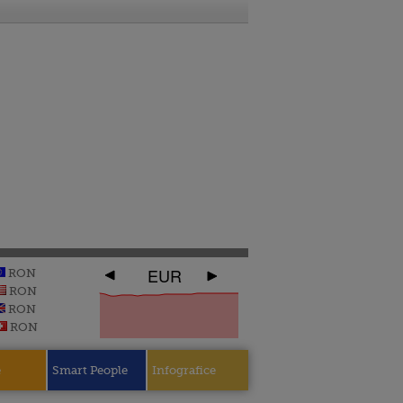
EUR
RON
RON
RON
RON
e
Smart People
Infografice