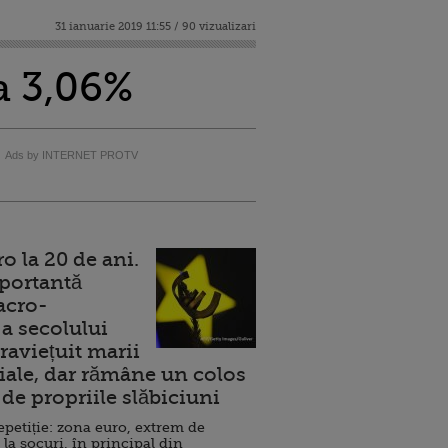
31 ianuarie 2019 11:55 / 90 vizualizari
a 3,06%
Ads by INTERNET PROTV
 la 20 de ani.
portantă
acro-
a secolului
raviețuit marii
ale, dar rămâne un colos
de propriile slăbiciuni
repetiție: zona euro, extrem de
 la șocuri, în principal din