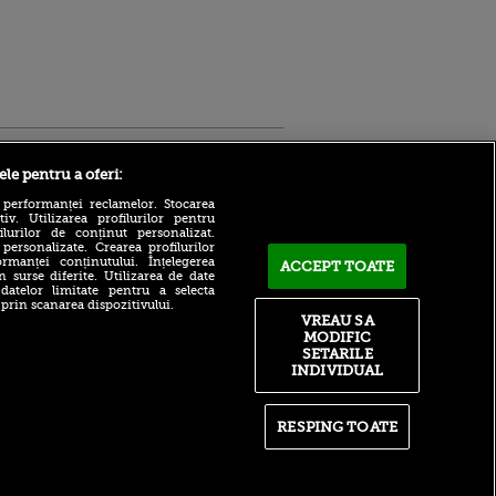
Sport.ro
ele pentru a oferi:
 performanței reclamelor. Stocarea
v. Utilizarea profilurilor pentru
ilurilor de conținut personalizat.
 personalizate. Crearea profilurilor
rmanței conținutului. Înțelegerea
ACCEPT TOATE
n surse diferite. Utilizarea de date
 datelor limitate pentru a selecta
Adrian Mihalcea, discurs
 prin scanarea dispozitivului.
incredibil înainte de UTA -
VREAU SA
ntru
Rapid: „Acest criminal a
MODIFIC
ita lui,
omorât vreo șase oameni”
t tată!
SETARILE
Surpriză în UCL! Aarhus a
INDIVIDUAL
, Adela
oprit parcursul perfect al
rol
revelației din preliminarii
V
RESPING TOATE
Ce declin! Cu cine a semnat
pă o
azi Nabil Fekir, campion
n film, Sir
mondial cu Franța în 2018
se
n muzică