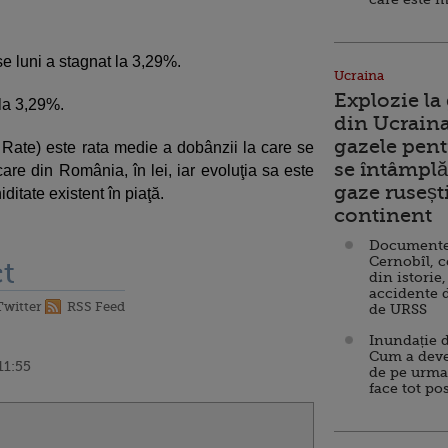
e luni a stagnat la 3,29%.
Ucraina
Explozie la
la 3,29%.
din Ucraina
gazele pent
ate) este rata medie a dobânzii la care se
se întâmplă 
ncare din România, în lei, iar evoluţia sa este
gaze ruseșt
iditate existent în piaţă.
continent
Documente d
Cernobîl, c
t
din istorie,
accidente 
Twitter
RSS Feed
de URSS
Inundație d
Cum a deve
11:55
de pe urma
face tot po