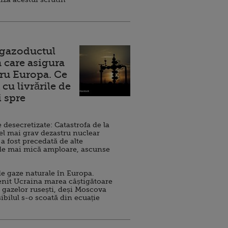
 gazoductul
 care asigura
ru Europa. Ce
cu livrările de
i spre
esecretizate: Catastrofa de la
el mai grav dezastru nuclear
 a fost precedată de alte
de mai mică amploare, ascunse
e gaze naturale în Europa.
nit Ucraina marea câștigătoare
 gazelor rusești, deși Moscova
sibilul s-o scoată din ecuație