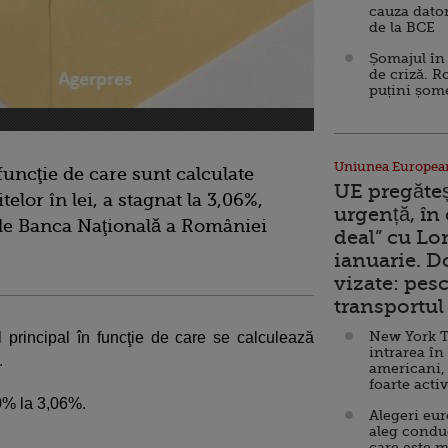
cauza dator
de la BCE
Șomajul în 
de criză. R
puțini șom
Uniunea Europea
funcţie de care sunt calculate
UE pregăte
elor în lei, a stagnat la 3,06%,
urgență, în
i de Banca Naţională a României
deal” cu Lo
ianuarie. 
vizate: pesc
transportul 
New York T
 principal în funcţie de care se calculează
intrarea în
.
americani,
foarte acti
10% la 3,06%.
Alegeri eu
aleg condu
care este m