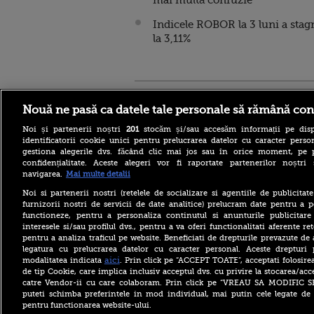
mai multă confuzie"
Indicele ROBOR la 3 luni a stag
la 3,11%
Stirileprotv.ro
ilike-it.
Nouă ne pasă ca datele tale personale să rămână con
Noi și partenerii noștri
201
stocăm și/sau accesăm informații pe disp
identificatorii cookie unici pentru prelucrarea datelor cu caracter person
gestiona alegerile dvs. făcând clic mai jos sau în orice moment, pe 
confidențialitate. Aceste alegeri vor fi raportate partenerilor noștr
navigarea.
Mai multe detalii
Escrocheria „văduvelor
negre” ia amploare în Rusia.
Noi si partenerii nostri (retelele de socializare si agentiile de publicita
„Găsește-ți un soldat și când
furnizorii nostri de servicii de date analitice) prelucram date pentru a p
va fi ucis vei primi 8
functioneze, pentru a personaliza continutul si anunturile publicitare
milioane de ruble”
interesele si/sau profilul dvs., pentru a va oferi functionalitati aferente ret
pentru a analiza traficul pe website. Beneficiati de drepturile prevazute de
Aflat în SUA, ministrul
britanic de Externe a evitat
legatura cu prelucrarea datelor cu caracter personal. Aceste drepturi 
să spună dacă îl mai
aici
modalitatea indicata
. Prin click pe “ACCEPT TOATE”, acceptati folosire
consideră pe Trump „idiot,
de tip Cookie, care implica inclusiv acceptul dvs. cu privire la stocarea/acc
rasist și misogin”
catre Vendor-ii cu care colaboram. Prin click pe “VREAU SA MODIFIC 
puteti schimba preferintele in mod individual, mai putin cele legate de 
Primăriile care nu se
pentru functionarea website-ului.
înrolează pe Ghiseul.ro pot