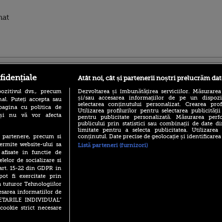
nat
ro
foodstory.ro
Procinema.ro
fidențiale
Atât noi, cât și partenerii noștri prelucrăm dat
ozitivul dvs., precum
Dezvoltarea și îmbunătățirea serviciilor. Măsurarea
și/sau accesarea informațiilor de pe un dispoziti
al. Puteți accepta sau
selectarea conținutului personalizat. Crearea prof
pagina cu politica de
Utilizarea profilurilor pentru selectarea publicității
i și nu vă vor afecta
pentru publicitate personalizată. Măsurarea perfo
publicului prin statistici sau combinații de date di
limitate pentru a selecta publicitatea. Utilizarea
conținutul. Date precise de geolocație și identificarea
te partenere, precum si
(P) Descoperă Lumea
Emoții intense pe
ermite website-ului sa
Listă parteneri (furnizori)
Evenimentelor din România
Sebastian Stan! Iub
 afisate in functie de
cu Transilvania Events!
Annabelle, l-a făcu
elelor de socializare si
(P) Raku, gaming intens și o
 art. 15-22 din GDPR in
Din 14 septembrie
pauză binemeritată cu...
pot fi exercitate prin
Popescu revine în 
pizza Guseppe
principal la Pro T
a tuturor Tehnologiilor
esarea informatiilor de
(P) Poți folosi bonurile de
La 88 de ani și du
masă pentru a comanda
SETARILE INDIVIDUAL”
carieră fabuloasă î
mâncare acasă? Lista
cookie strict necesare
Anthony Hopkins 
aplicațiilor care le acceptă
lansează oficial î