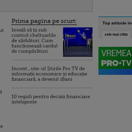
Prima pagina pe scurt:
Top articole i
Invață să ții sub
ut
cele mai citite
control cheltuielile
de sărbători. Cum
funcționează cardul
de cumpărături
Incont , site-ul Știrile Pro TV de
informații economice și educație
financiară, a devenit iBani
NR
10 reguli pentru decizii financiare
inteligente
.
ea