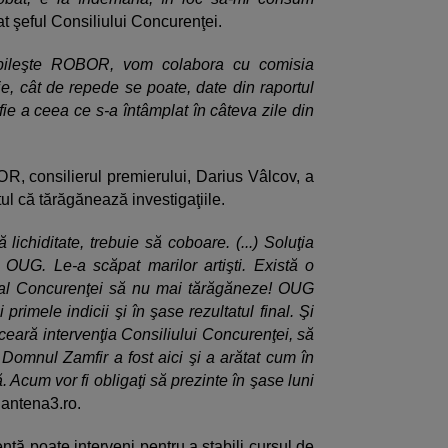
t şeful Consiliului Concurenţei.
abileşte ROBOR, vom colabora cu comisia
e, cât de repede se poate, date din raportul
fie a ceea ce s-a întâmplat în câteva zile din
BOR, consilierul premierului, Darius Vâlcov, a
ul că tărăgănează investigaţiile.
ichiditate, trebuie să coboare. (...) Soluţia
a OUG. Le-a scăpat marilor artişti. Există o
u al Concurenţei să nu mai tărăgăneze! OUG
 primele indicii şi în şase rezultatul final. Şi
 ceară intervenţia Consiliului Concurenţei, să
Domnul Zamfir a fost aici şi a arătat cum în
 Acum vor fi obligaţi să prezinte în şase luni
t antena3.ro.
nţă poate interveni pentru a stabili cursul de