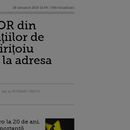
28 ianuarie 2019 15:49 / 508 vizualizari
OR din
iilor de
rițoiu
 la adresa
Ads by INTERNET PROTV
 la 20 de ani.
portantă