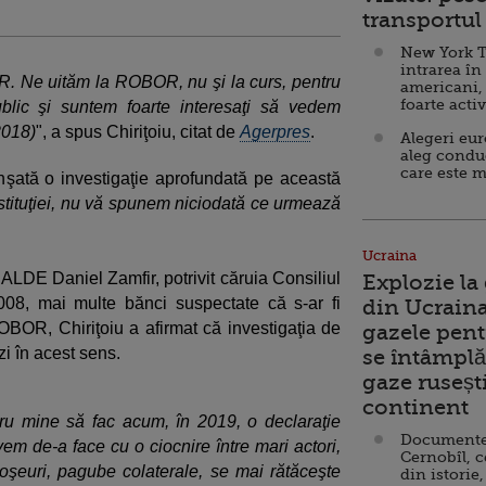
transportul 
New York T
intrarea în
 Ne uităm la ROBOR, nu şi la curs, pentru
americani,
foarte acti
ublic şi suntem foarte interesaţi să vedem
2018)
", a spus Chiriţoiu, citat de
Agerpres
.
Alegeri eu
aleg condu
care este m
nşată o investigaţie aprofundată pe această
nstituţiei, nu vă spunem niciodată ce urmează
Ucraina
i ALDE Daniel Zamfir, potrivit căruia Consiliul
Explozie la
008, mai multe bănci suspectate că s-ar fi
din Ucraina
OBOR, Chiriţoiu a afirmat că investigaţia de
gazele pent
zi în acest sens.
se întâmplă 
gaze ruseșt
continent
ru mine să fac acum, în 2019, o declaraţie
Documente d
m de-a face cu o ciocnire între mari actori,
Cernobîl, c
ricoşeuri, pagube colaterale, se mai rătăceşte
din istorie,