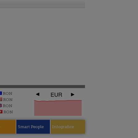
EUR
RON
RON
RON
RON
e
Smart People
Infografice