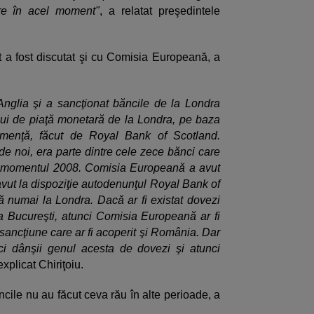
ere în acel moment"
, a relatat preşedintele
rt a fost discutat şi cu Comisia Europeană, a
 Anglia şi a sancţionat băncile de la Londra
elui de piaţă monetară de la Londra, pe baza
emenţă, făcut de Royal Bank of Scotland.
de noi, era parte dintre cele zece bănci care
 momentul 2008. Comisia Europeană a avut
 avut la dispoziţie autodenunţul Royal Bank of
 numai la Londra. Dacă ar fi existat dovezi
a Bucureşti, atunci Comisia Europeană ar fi
o sancţiune care ar fi acoperit şi România. Dar
ci dânşii genul acesta de dovezi şi atunci
 explicat Chiriţoiu.
cile nu au făcut ceva rău în alte perioade, a