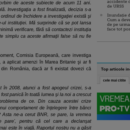
accidente 
vorbim de aceste subiecte de acum 11 ani.
de URSS
lă. Investigaţia a fost finalizată, decizia s-a
Inundație d
 ordinul de închidere a investigaţiei există şi
Cum a deve
e-ul instituţiei. Mă surprinde că se pot lansa
de pe urma
face tot po
inimă verificare, fără să contactezi instituţia
arte simplu ca aceste afirmaţii false să nu fie
l moment, Comisia Europeană, care investiga
r, a aplicat amenzi în Marea Britanie şi ar fi
e din România, dacă ar fi existat dovezi că
Top articole i
cele mai citite
 în 2008, atunci a fost apogeul crizei, s-a
ost panică în toată lumea şi la noi a crescut
problema de ce. Din cauza acestei crize
nui comportament de înţelegere între bănci
ă? Asta ne-a cerut BNR, se pare, la vremea
e pare', pentru că cel care a declanşat
mai este în viaţă. Raportul nostru nu a găsit