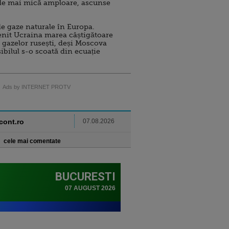
de mai mică amploare, ascunse
e gaze naturale în Europa.
nit Ucraina marea câștigătoare
 gazelor rusești, deși Moscova
sibilul s-o scoată din ecuație
Ads by INTERNET PROTV
ncont.ro
07.08.2026
cele mai comentate