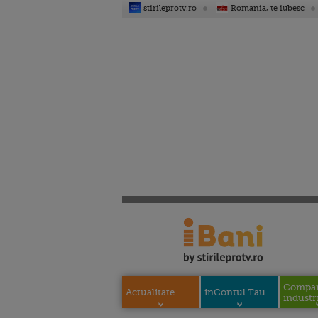
stirileprotv.ro
Romania, te iubesc
Compani
Actualitate
inContul Tau
industri