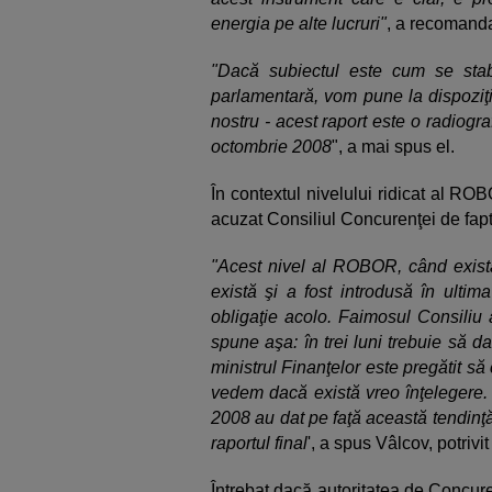
energia pe alte lucruri"
, a recomanda
"Dacă subiectul este cum se st
parlamentară, vom pune la dispoziţi
nostru - acest raport este o radiogra
octombrie 2008
", a mai spus el.
În contextul nivelului ridicat al RO
acuzat Consiliul Concurenţei de fapt
"Acest nivel al ROBOR, când există l
există şi a fost introdusă în ultim
obligaţie acolo. Faimosul Consili
spune aşa: în trei luni trebuie să dai
ministrul Finanţelor este pregătit să
vedem dacă există vreo înţelegere. 
2008 au dat pe faţă această tendinţă.
raportul final
', a spus Vâlcov, potrivi
Întrebat dacă autoritatea de Concure