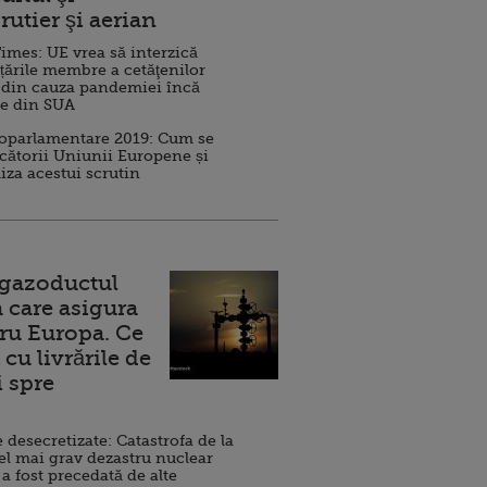
rutier şi aerian
imes: UE vrea să interzică
 țările membre a cetăţenilor
 din cauza pandemiei încă
ve din SUA
roparlamentare 2019: Cum se
cătorii Uniunii Europene și
iza acestui scrutin
 gazoductul
 care asigura
ru Europa. Ce
cu livrările de
i spre
esecretizate: Catastrofa de la
el mai grav dezastru nuclear
 a fost precedată de alte