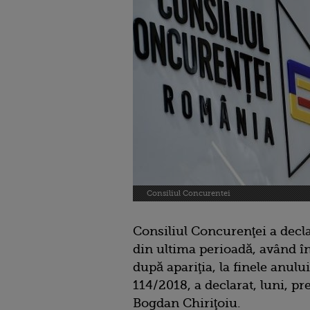
Consiliul Concurentei
Consiliul Concurenţei a decl
din ultima perioadă, având în
după apariţia, la finele anul
114/2018, a declarat, luni, p
Bogdan Chiriţoiu.