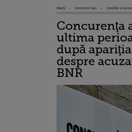
ibani
incontul tau
credite si eco
Concurenţa a
ultima perioa
după apariţi
despre acuzaț
BNR