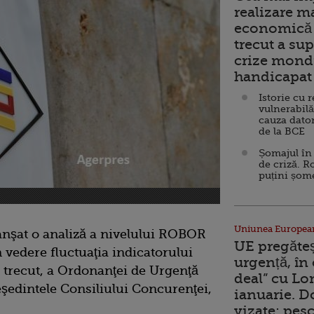
realizare m
economică 
trecut a sup
crize mondi
handicapat 
Istorie cu 
vulnerabilă
cauza dator
de la BCE
Șomajul în 
de criză. R
puțini șom
Uniunea Europea
anşat o analiză a nivelului ROBOR
UE pregăte
 vedere fluctuaţia indicatorului
urgență, în
ui trecut, a Ordonanţei de Urgenţă
deal” cu Lo
reşedintele Consiliului Concurenţei,
ianuarie. 
vizate: pesc