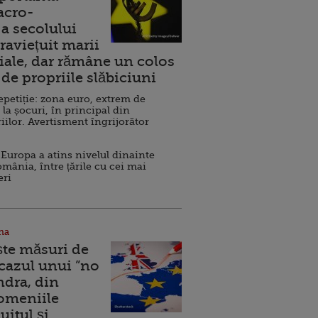
acro-
a secolului
raviețuit marii
ale, dar rămâne un colos
de propriile slăbiciuni
repetiție: zona euro, extrem de
 la șocuri, în principal din
iilor. Avertisment îngrijorător
Europa a atins nivelul dinainte
omânia, între țările cu cei mai
eri
na
ște măsuri de
 cazul unui ”no
ndra, din
Domeniile
uitul şi