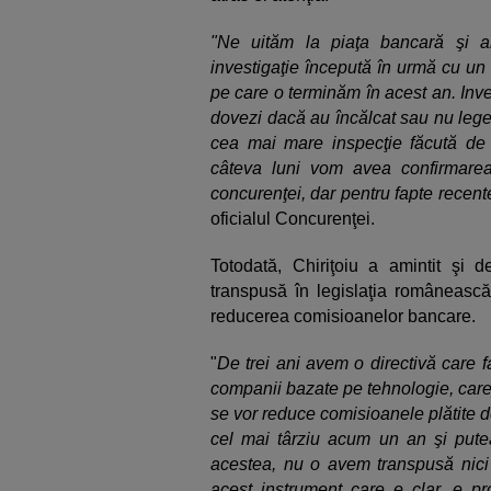
"Ne uităm la piaţa bancară şi 
investigaţie începută în urmă cu un 
pe care o terminăm în acest an. Inv
dovezi dacă au încălcat sau nu legea
cea mai mare inspecţie făcută de C
câteva luni vom avea confirmare
concurenţei, dar pentru fapte recent
oficialul Concurenţei.
Totodată, Chiriţoiu a amintit şi d
transpusă în legislaţia românească
reducerea comisioanelor bancare.
"
De trei ani avem o directivă care fa
companii bazate pe tehnologie, care 
se vor reduce comisioanele plătite d
cel mai târziu acum un an şi put
acestea, nu o avem transpusă nic
acest instrument care e clar, e p