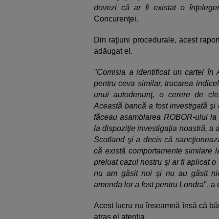
dovezi că ar fi existat o înţeleg
Concurenţei.
Din raţiuni procedurale, acest rapo
adăugat el.
"Comisia a identificat un cartel în
pentru ceva similar, trucarea indic
unui autodenunţ, o cerere de cl
Această bancă a fost investigată şi 
făceau asamblarea ROBOR-ului la
la dispoziţie investigaţia noastră, a
Scotland şi a decis că sancţionează
că există comportamente similare l
preluat cazul nostru şi ar fi aplicat 
nu am găsit noi şi nu au găsit ni
amenda lor a fost pentru Londra
", a
Acest lucru nu înseamnă însă că băn
atras el atenţia.