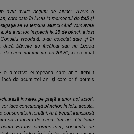
am avut multe acţiuni de atunci. Avem o
an, care este în lucru în momentul de faţă şi
estigaţia se va termina atunci când vom avea
. Au avut loc inspecţii la 25 de bănci, a fost
onsiliu vreodată, s-au colectat date şi în
a dacă băncile au încălcat sau nu Legea
e, de acum doi ani, nu din 2008"
, a continuat
e o directivă europeană care ar fi trebuit
 încă de acum trei ani şi care ar fi permis
cilitează intrarea pe piaţă a unor noi actori,
vor face concurenţă băncilor. În felul acesta,
e consumatorii români. Ar fi trebuit transpusă
eam să o facem de acum trei ani. Cu toate
i acum. Eu mai degrabă m-aş concentra pe
robat, e la îndemână, în loc să-mi consum