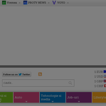
Vremea
PROTV NEWS
VOYO
1 EUR
1 USD
1 GBP
1 CHF
i si
Tehnologie si
Auto
Job-uri
Lifestyl
i
media