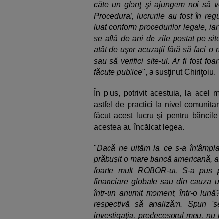
câte un glonţ şi ajungem noi să 
Procedural, lucrurile au fost în regu
luat conform procedurilor legale, iar
se află de ani de zile postat pe sit
atât de uşor acuzaţii fără să faci o m
sau să verifici site-ul. Ar fi fost fo
făcute publice
", a susţinut Chiriţoiu.
În plus, potrivit acestuia, la ace
astfel de practici la nivel comunita
făcut acest lucru şi pentru băncil
acestea au încălcat legea.
"
Dacă ne uităm la ce s-a întâmplat
prăbuşit o mare bancă americană, a f
foarte mult ROBOR-ul. S-a pus 
financiare globale sau din cauza u
într-un anumit moment, într-o lun
respectivă să analizăm. Spun 's
investigaţia, predecesorul meu, nu 