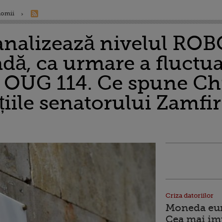
nomii
nalizează nivelul ROB
dă, ca urmare a fluctuaţ
a OUG 114. Ce spune Chi
iile senatorului Zamfir
Criza datoriilor
Moneda euro
Cea mai im