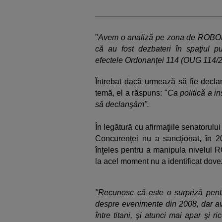
"
Avem o analiză pe zona de ROBOR.
că au fost dezbateri în spaţiul p
efectele Ordonanţei 114 (OUG 114/
Întrebat dacă urmează să fie decla
temă, el a răspuns: "
Ca politică a i
să declanşăm".
În legătură cu afirmaţiile senatorulu
Concurenţei nu a sancţionat, în 2
înţeles pentru a manipula nivelul R
la acel moment nu a identificat dove
"Recunosc că este o surpriză pent
despre evenimente din 2008, dar ave
între titani, şi atunci mai apar şi 