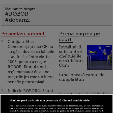
Mai multe despre:
#ROBOR
#dobanzi
Pe acelasi subiect:
Prima pagina pe
scurt:
Chirițoiu: Nici
Concurența și nici CE nu
Invață să ții
au găsit dovezi ca băncile
sub control
cheltuielile
s-au înțeles între ele, în
de sărbători.
2008, pentru a crește
Cum
ROBOR. Efortul unui
reglementator de a ţine
funcționează cardul de
preţurile jos este un lucru
cumpărături
benefic pentru piaţă
Indicele ROBOR la 3 luni
Incont , site-ul Știrile Pro
a crescut la 3,29%, cel
TV de informații
mai ridicat nivel din
Nouă ne pasă ca datele tale personale să rămână confidențiale
economice și educație
ultimele patru luni
Noi și partenerii noștri
201
stocăm și/sau accesăm informații pe dispozitivul dvs., precum identificatorii
financiară, a devenit iBani
cookie unici pentru prelucrarea datelor cu caracter personal. Puteți accepta sau gestiona alegerile dvs.
făcând clic mai jos sau în orice moment, pe pagina cu politica de confidențialitate. Aceste alegeri vor fi