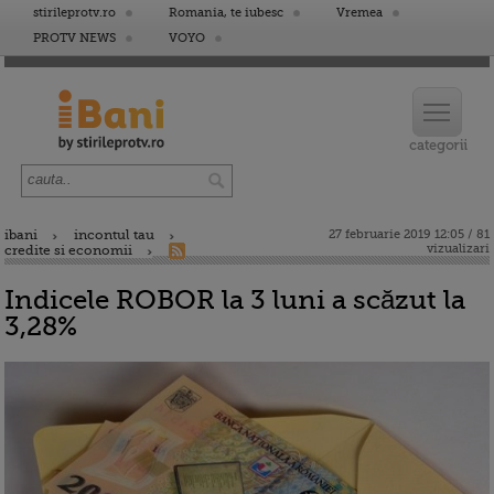
stirileprotv.ro
Romania, te iubesc
Vremea
PROTV NEWS
VOYO
ibani
incontul tau
27 februarie 2019 12:05 / 81
vizualizari
credite si economii
Indicele ROBOR la 3 luni a scăzut la
3,28%