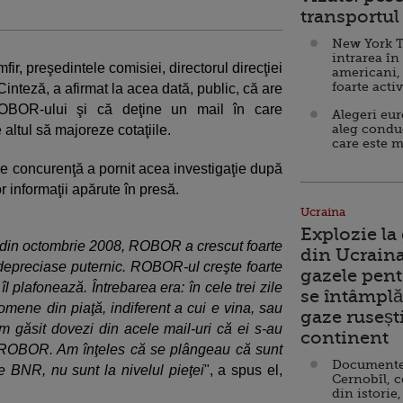
transportul 
New York T
intrarea în
ir, preşedintele comisiei, directorul direcţiei
americani,
foarte acti
nteză, a afirmat la acea dată, public, că are
ROBOR-ului şi că deţine un mail în care
Alegeri eu
aleg condu
 altul să majoreze cotaţiile.
care este m
 de concurenţă a pornit acea investigaţie după
 informaţii apărute în presă.
Ucraina
Explozie la
ile din octombrie 2008, ROBOR a crescut foarte
din Ucraina
e depreciase puternic. ROBOR-ul creşte foarte
gazele pent
îl plafonează. Întrebarea era: în cele trei zile
se întâmplă 
ene din piaţă, indiferent a cui e vina, sau
gaze ruseșt
am găsit dovezi din acele mail-uri că ei s-au
continent
l ROBOR. Am înţeles că se plângeau că sunt
Documente d
de BNR, nu sunt la nivelul pieţei
", a spus el,
Cernobîl, c
din istorie,