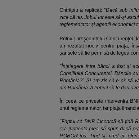
Chiriţoiu a replicat: "
Dacă sub influe
zice că nu. Jobul lor este să-şi ascu
reglementator şi agenţii economici t
Potrivit preşedintelui Concurenţei, 
un rezultat nociv pentru piaţă, îns
şansele să fie permisă de legea con
"Înţelegere între bănci a fost şi a
Consiliului Concurenţei. Băncile au
România?'. Şi am zis că e ok să vă 
din România. A trebuit să le dau avi
În ceea ce priveşte intervenţia BNR
unui reglementator, iar piaţa financia
"Faptul că BNR încearcă să ţină 
era judecata mea să spun dacă er
ROBOR jos. Tind să cred că efortul