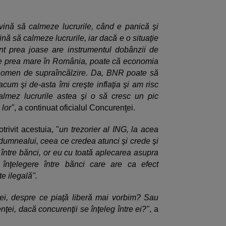
vină să calmeze lucrurile, când e panică şi
ină să calmeze lucrurile, iar dacă e o situaţie
nt prea joase are instrumentul dobânzii de
a e prea mare în România, poate că economia
enomen de supraîncălzire. Da, BNR poate să
m şi de-asta îmi creşte inflaţia şi am risc
 calmez lucrurile astea şi o să cresc un pic
 lor"
, a continuat oficialul Concurenţei.
trivit acestuia, "
un trezorier al ING, la acea
a dumnealui, ceea ce credea atunci şi crede şi
ntre bănci, or eu cu toată aplecarea asupra
 înţelegere între bănci care are ca efect
e ilegală".
 ei, despre ce piaţă liberă mai vorbim? Sau
ei, dacă concurenţii se înţeleg între ei?"
, a