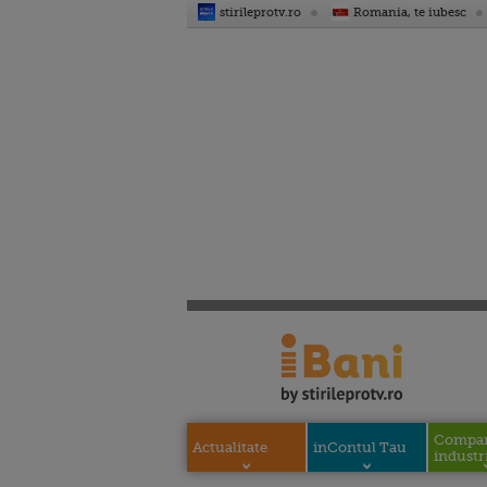
stirileprotv.ro
Romania, te iubesc
Compani
Actualitate
inContul Tau
industri