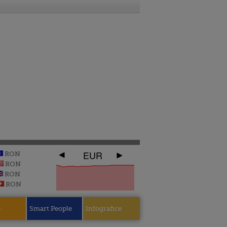
EUR
RON
RON
RON
RON
e
Smart People
Infografice