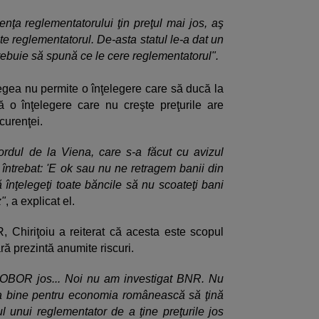
nţa reglementatorului ţin preţul mai jos, aş
lte reglementatorul. De-asta statul le-a dat un
rebuie să spună ce le cere reglementatorul".
legea nu permite o înţelegere care să ducă la
ă o înţelegere care nu creşte preţurile are
curenţei.
cordul de la Viena, care s-a făcut cu avizul
 întrebat: 'E ok sau nu ne retragem banii din
înţelegeţi toate băncile să nu scoateţi bani
z"
, a explicat el.
, Chiriţoiu a reiterat că acesta este scopul
ră prezintă anumite riscuri.
ROBOR jos... Noi nu am investigat BNR. Nu
a bine pentru economia românească să ţină
 unui reglementator de a ţine preţurile jos