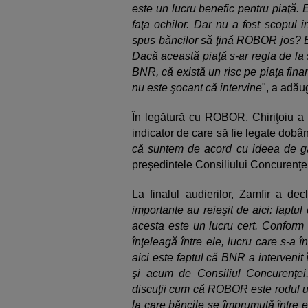
este un lucru benefic pentru piaţă. 
faţa ochilor. Dar nu a fost scopul 
spus băncilor să ţină ROBOR jos? Eu
Dacă această piaţă s-ar regla de la
BNR, că există un risc pe piaţa fina
nu este şocant că intervine
", a adău
În legătură cu ROBOR, Chiriţoiu a a
indicator de care să fie legate dobâ
că suntem de acord cu ideea de găs
preşedintele Consiliului Concurenţei
La finalul audierilor, Zamfir a decl
importante au reieşit de aici: faptul
acesta este un lucru cert. Conform 
înţeleagă între ele, lucru care s-a î
aici este faptul că BNR a intervenit
şi acum de Consiliul Concurenţe
discuţii cum că ROBOR este rodul un
la care băncile se împrumută între 