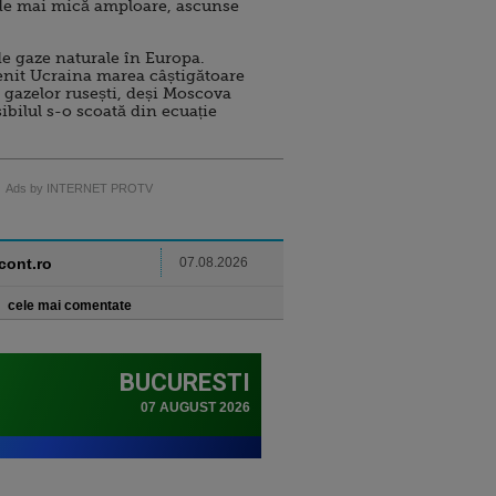
de mai mică amploare, ascunse
e gaze naturale în Europa.
nit Ucraina marea câștigătoare
 gazelor rusești, deși Moscova
sibilul s-o scoată din ecuație
Ads by INTERNET PROTV
ncont.ro
07.08.2026
cele mai comentate