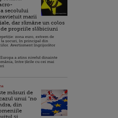
acro-
a secolului
raviețuit marii
ale, dar rămâne un colos
de propriile slăbiciuni
repetiție: zona euro, extrem de
 la șocuri, în principal din
iilor. Avertisment îngrijorător
Europa a atins nivelul dinainte
omânia, între țările cu cei mai
eri
na
ște măsuri de
 cazul unui ”no
ndra, din
Domeniile
uitul şi