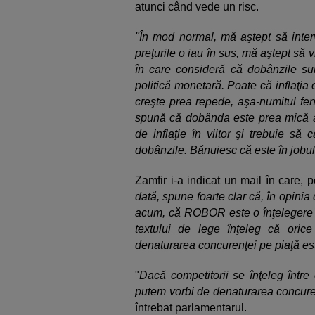
atunci când vede un risc.
"În mod normal, mă aştept să inter
preţurile o iau în sus, mă aştept să v
în care consideră că dobânzile su
politică monetară. Poate că inflaţi
creşte prea repede, aşa-numitul f
spună că dobânda este prea mică acu
de inflaţie în viitor şi trebuie să
dobânzile. Bănuiesc că este în jobul
Zamfir i-a indicat un mail în care, po
dată, spune foarte clar că, în opini
acum, că ROBOR este o înţelegere î
textului de lege înţeleg că orice
denaturarea concurenţei pe piaţă est
"
Dacă competitorii se înţeleg între
putem vorbi de denaturarea concurenţ
întrebat parlamentarul.