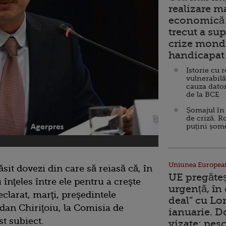
realizare m
economică 
trecut a sup
crize mondi
handicapat 
Istorie cu 
vulnerabilă
cauza dator
de la BCE
Șomajul în 
de criză. R
puțini șom
Uniunea Europea
sit dovezi din care să reiasă că, în
UE pregăte
înţeles între ele pentru a creşte
urgență, în
clarat, marţi, preşedintele
deal” cu Lo
dan Chiriţoiu, la Comisia de
ianuarie. 
t subiect.
vizate: pesc