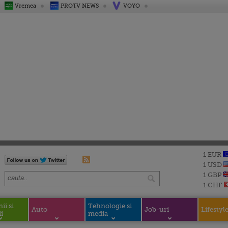
Vremea
PROTV NEWS
VOYO
1 EUR
1 USD
1 GBP
1 CHF
i si
Tehnologie si
Auto
Job-uri
Lifestyl
i
media