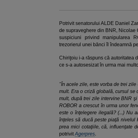
Potrivit senatorului ALDE Daniel Zamf
de supraveghere din BNR, Nicolae Ci
suspiciuni privind manipularea 
trezorierul unei bănci îl îndeamnă pe
Chiriţoiu i-a răspuns că autoritatea
ce s-a autosesizat în urma mai multor
"În acele zile, este vorba de trei z
mult. Era o criză globală, cursul s
mult, după trei zile intervine BNR şi 
ROBOR a crescut în urma unor fenom
este o înţelegere ilegală? (...) Nu 
înţeles să ducă peste piaţă nivelu
prea mici cotaţiile, că, influenţate 
potrivit
Agerpres
.