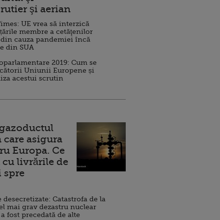
rutier şi aerian
imes: UE vrea să interzică
 țările membre a cetăţenilor
 din cauza pandemiei încă
ve din SUA
roparlamentare 2019: Cum se
cătorii Uniunii Europene și
iza acestui scrutin
 gazoductul
 care asigura
ru Europa. Ce
cu livrările de
i spre
esecretizate: Catastrofa de la
el mai grav dezastru nuclear
 a fost precedată de alte