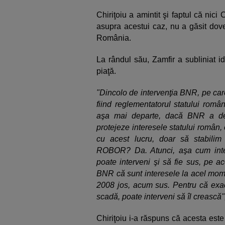
Chiriţoiu a amintit şi faptul că nic
asupra acestui caz, nu a găsit dove
România.
La rândul său, Zamfir a subliniat 
piaţă.
"Dincolo de intervenţia BNR, pe car
fiind reglementatorul statului român,
aşa mai departe, dacă BNR a dec
protejeze interesele statului român,
cu acest lucru, doar să stabilim 
ROBOR? Da. Atunci, aşa cum inte
poate interveni şi să fie sus, pe a
BNR că sunt interesele la acel momen
2008 jos, acum sus. Pentru că exact
scadă, poate interveni să îl crească"
Chiriţoiu i-a răspuns că acesta este 