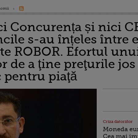
nomii
ci Concurența și nici C
cile s-au înțeles între e
ște ROBOR. Efortul unu
 de a ţine preţurile jos
 pentru piaţă
Criza datoriilor
Moneda euro
Cea mai im