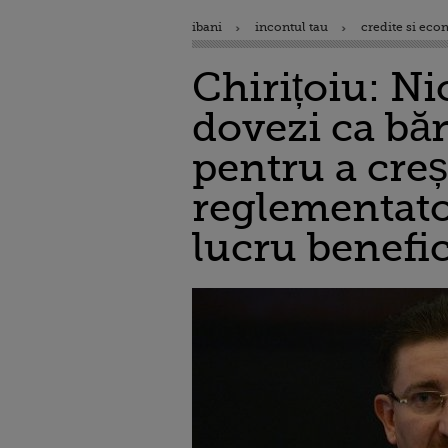
ibani
incontul tau
credite si eco
Chirițoiu: Ni
dovezi ca băn
pentru a cre
reglementator
lucru benefic