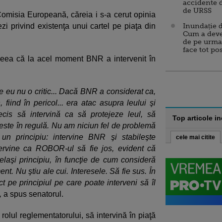
accidente 
de URSS
i Comisia Europeană, căreia i s-a cerut opinia
zi privind existenţa unui cartel pe piaţa din
Inundație d
Cum a deve
de pe urma
face tot po
ideea că la acel moment BNR a intervenit în
e eu nu o critic... Dacă BNR a considerat ca,
 fiind în pericol... era atac asupra leului şi
is să intervină ca să protejeze leul, să
Top articole i
 este în regulă. Nu am niciun fel de problemă
un principiu: intervine BNR şi stabileşte
cele mai citite
rvine ca ROBOR-ul să fie jos, evident că
celaşi principiu, în funcţie de cum consideră
t. Nu ştiu ale cui. Interesele. Să fie sus. În
 pe principiul pe care poate interveni să îl
,
a spus senatorul.
rolul reglementatorului, să intervină în piaţă