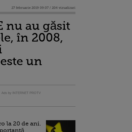
27 februarie 2019 09:07 / 204 vizualizari
E nu au găsit
le, în 2008,
i
 este un
Ads by INTERNET PROTV
 la 20 de ani.
portantă