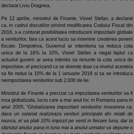
declarat Liviu Dragnea.
Pe 12 aprilie, ministrul de Finante, Viorel Stefan, a declarat
ca, in cadrul discutiilor privind modificarea Codului Fiscal din
2018, s-a conturat posibilitatea introducerii impozitarii globale
a veniturilor, fara ca acest lucru sa insemne cresterea poverii
fiscale. Dimpotriva, Guvernul ar intentiona sa reduca cota
unica de la 16% la 10%. Viorel Stefan a negat faptul ca
actualul guvern ar avea intentia sa renunte la cota unica de
impozitare, el precizand ca se doreste doar ca nivelul acesteia
sa fie redus la 10% de la 1 ianuarie 2018 si sa se introduca
neimpozitarea veniturilor sub 2.000 de lei.
Ministrul de Finante a precizat ca impozitarea veniturilor va fi
insa globalizata, lucru care a mai avut loc in Romania pana in
anul 2005. ”
Globalizarea impozitarii veniturilor inseamna ca,
daca un salariat realizeaza venituri principale din relatii de
munca, el va plati 10% impozit pe venit in fiecare luna, dar la
sfarsitul anului pana in luna mai a anului urmator va depune o