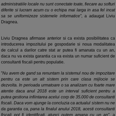
administratiile locale nu sunt conectate toate, fiecare au softuri
diferite si lucram acum cu o echipa mai larga in asa fel incat
sa se uniformizeze sistemele informatice”
, a adaugat Liviu
Dragnea.
Liviu Dragnea afirmase anterior si ca exista posibilitatea ca
introducerea impozitului pe gospodarie si noua modalitatea
de calcul a darilor catre stat ar putea fi amanata cu un an,
daca nu va exista garantia ca va exista un numar suficient de
consultanti fiscali pentru populatie.
”
Nu avem de gand sa renuntam la sistemul nou de impozitare
pentru ca este un alt sistem prin care clasa mijlocie se
dezvolta. In perioada urmatoare o sa analizam cu foarte mare
atentie daca anul 2018 este un interval suficient pentru a
putea gestiona infiintarea acelui corp de 35.000 de consultanti
fiscali. Daca vom ajunge la concluzia ca actualul sistem nu ne
da garantia ca, pana la finalul anului 2018, acesti consultanti
fiscali pot fi identificati, atunci putem amana cu un an”
, a