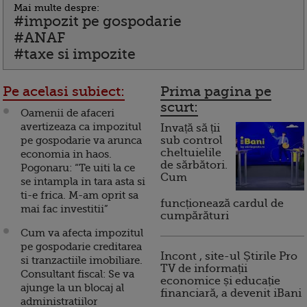
Mai multe despre:
#impozit pe gospodarie
#ANAF
#taxe si impozite
Pe acelasi subiect:
Prima pagina pe
scurt:
Oamenii de afaceri
avertizeaza ca impozitul
Invață să ții
pe gospodarie va arunca
sub control
cheltuielile
economia in haos.
de sărbători.
Pogonaru: “Te uiti la ce
Cum
se intampla in tara asta si
ti-e frica. M-am oprit sa
funcționează cardul de
mai fac investitii”
cumpărături
Cum va afecta impozitul
pe gospodarie creditarea
Incont , site-ul Știrile Pro
si tranzactiile imobiliare.
TV de informații
Consultant fiscal: Se va
economice și educație
ajunge la un blocaj al
financiară, a devenit iBani
administratiilor