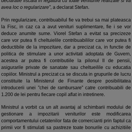
declaratie fiscala in legatura cu toate veniturile realizate si va
avea loc o regularizare”
, a declarat Stefan.
Prin regularizare, contribuabilul fie va trebui sa mai plateasca
la Fisc, in caz ca a avut venituri suplimentare, fie i se vor
deduce anumite sume. Viorel Stefan a evitat sa precizeze
care vor putea fi cheltuielile contribuabililor care vor putea fi
deductibile de la impozitare, dar a precizat ca, in functie de
politica de stimulare a unor activitati adoptata de Guvern,
acestea ar putea fi contributiile la pilonul II de pensii,
asigurarile private de sanatate sau cheltueilile cu educatia
copiilor. Ministrul a precizat ca se discuta in grupurile de lucru
constituite la Ministerul de Finante despre posibilitatea
introducerii unei ”chei de rambursare” catre contribuabili de
1.200 de lei pentru fiecare copil aflat in intretinere.
Ministrul a vorbit ca un alt avantaj al schimbarii modului de
gestionare a impozitarii veniturilor este modificarea
comportamentului cetatenilor fata de comercianti prin faptul ca
primii vor fi stimulati sa pastreze toate bonurile cu achizitiile