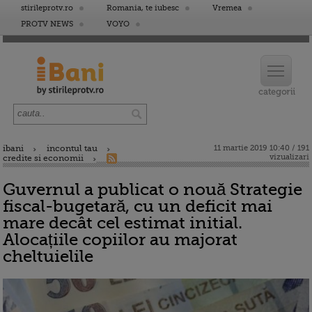
stirileprotv.ro
Romania, te iubesc
Vremea
PROTV NEWS
VOYO
ibani
incontul tau
11 martie 2019 10:40 / 191
vizualizari
credite si economii
Guvernul a publicat o nouă Strategie
fiscal-bugetară, cu un deficit mai
mare decât cel estimat initial.
Alocațiile copiilor au majorat
cheltuielile