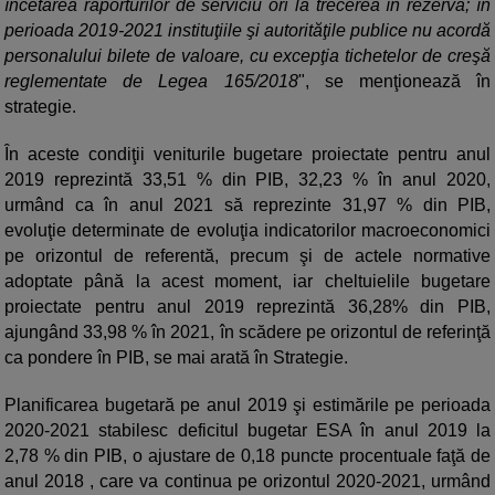
încetarea raporturilor de serviciu ori la trecerea în rezervă; în
perioada 2019-2021 instituţiile şi autorităţile publice nu acordă
personalului bilete de valoare, cu excepţia tichetelor de creşă
reglementate de Legea 165/2018
", se menţionează în
strategie.
În aceste condiţii veniturile bugetare proiectate pentru anul
2019 reprezintă 33,51 % din PIB, 32,23 % în anul 2020,
urmând ca în anul 2021 să reprezinte 31,97 % din PIB,
evoluţie determinate de evoluţia indicatorilor macroeconomici
pe orizontul de referentă, precum şi de actele normative
adoptate până la acest moment, iar cheltuielile bugetare
proiectate pentru anul 2019 reprezintă 36,28% din PIB,
ajungând 33,98 % în 2021, în scădere pe orizontul de referinţă
ca pondere în PIB, se mai arată în Strategie.
Planificarea bugetară pe anul 2019 şi estimările pe perioada
2020-2021 stabilesc deficitul bugetar ESA în anul 2019 la
2,78 % din PIB, o ajustare de 0,18 puncte procentuale faţă de
anul 2018 , care va continua pe orizontul 2020-2021, urmând