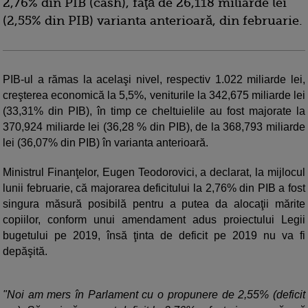
2,76% din PIB (cash), faţă de 26,118 miliarde lei
(2,55% din PIB) varianta anterioară, din februarie.
PIB-ul a rămas la acelaşi nivel, respectiv 1.022 miliarde lei,
creşterea economică la 5,5%, veniturile la 342,675 miliarde lei
(33,31% din PIB), în timp ce cheltuielile au fost majorate la
370,924 miliarde lei (36,28 % din PIB), de la 368,793 miliarde
lei (36,07% din PIB) în varianta anterioară.
Ministrul Finanţelor, Eugen Teodorovici, a declarat, la mijlocul
lunii februarie, că majorarea deficitului la 2,76% din PIB a fost
singura măsură posibilă pentru a putea da alocaţii mărite
copiilor, conform unui amendament adus proiectului Legii
bugetului pe 2019, însă ţinta de deficit pe 2019 nu va fi
depăşită.
"Noi am mers în Parlament cu o propunere de 2,55% (deficit