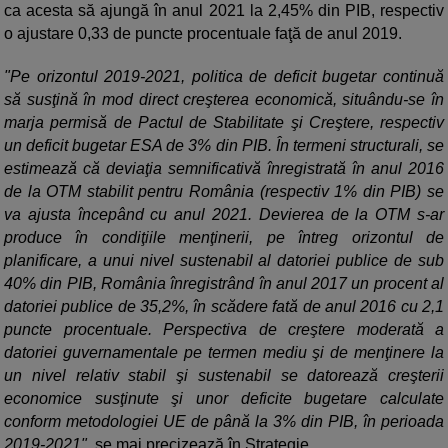
ca acesta să ajungă în anul 2021 la 2,45% din PIB, respectiv
o ajustare 0,33 de puncte procentuale faţă de anul 2019.
"Pe orizontul 2019-2021, politica de deficit bugetar continuă
să susţină în mod direct creşterea economică, situându-se în
marja permisă de Pactul de Stabilitate şi Creştere, respectiv
un deficit bugetar ESA de 3% din PIB. În termeni structurali, se
estimează că deviaţia semnificativă înregistrată în anul 2016
de la OTM stabilit pentru România (respectiv 1% din PIB) se
va ajusta începând cu anul 2021. Devierea de la OTM s-ar
produce în condiţiile menţinerii, pe întreg orizontul de
planificare, a unui nivel sustenabil al datoriei publice de sub
40% din PIB, România înregistrând în anul 2017 un procent al
datoriei publice de 35,2%, în scădere fată de anul 2016 cu 2,1
puncte procentuale. Perspectiva de creştere moderată a
datoriei guvernamentale pe termen mediu şi de menţinere la
un nivel relativ stabil şi sustenabil se datorează creşterii
economice susţinute şi unor deficite bugetare calculate
conform metodologiei UE de până la 3% din PIB, în perioada
2019-2021",
se mai precizează în Strategie.