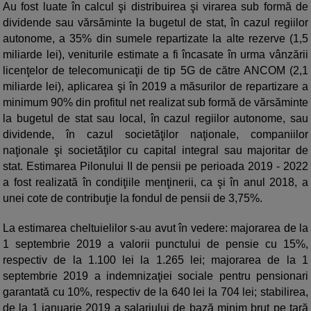
Au fost luate în calcul şi distribuirea şi virarea sub formă de
dividende sau vărsăminte la bugetul de stat, în cazul regiilor
autonome, a 35% din sumele repartizate la alte rezerve (1,5
miliarde lei), veniturile estimate a fi încasate în urma vânzării
licenţelor de telecomunicaţii de tip 5G de către ANCOM (2,1
miliarde lei), aplicarea şi în 2019 a măsurilor de repartizare a
minimum 90% din profitul net realizat sub formă de vărsăminte
la bugetul de stat sau local, în cazul regiilor autonome, sau
dividende, în cazul societăţilor naţionale, companiilor
naţionale şi societăţilor cu capital integral sau majoritar de
stat. Estimarea Pilonului II de pensii pe perioada 2019 - 2022
a fost realizată în condiţiile menţinerii, ca şi în anul 2018, a
unei cote de contribuţie la fondul de pensii de 3,75%.
La estimarea cheltuielilor s-au avut în vedere: majorarea de la
1 septembrie 2019 a valorii punctului de pensie cu 15%,
respectiv de la 1.100 lei la 1.265 lei; majorarea de la 1
septembrie 2019 a indemnizaţiei sociale pentru pensionari
garantată cu 10%, respectiv de la 640 lei la 704 lei; stabilirea,
de la 1 ianuarie 2019 a salariului de bază minim brut pe ţară