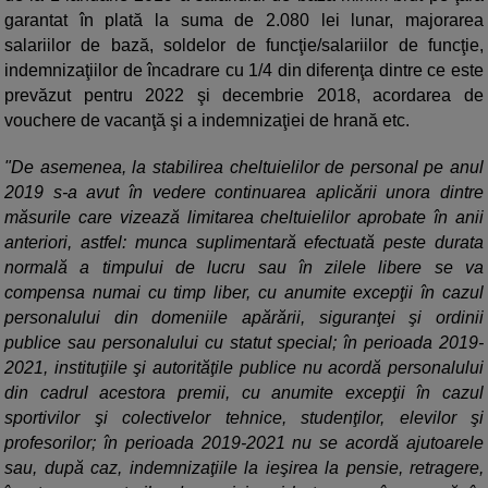
garantat în plată la suma de 2.080 lei lunar, majorarea
salariilor de bază, soldelor de funcţie/salariilor de funcţie,
indemnizaţiilor de încadrare cu 1/4 din diferenţa dintre ce este
prevăzut pentru 2022 şi decembrie 2018, acordarea de
vouchere de vacanţă şi a indemnizaţiei de hrană etc.
"De asemenea, la stabilirea cheltuielilor de personal pe anul
2019 s-a avut în vedere continuarea aplicării unora dintre
măsurile care vizează limitarea cheltuielilor aprobate în anii
anteriori, astfel: munca suplimentară efectuată peste durata
normală a timpului de lucru sau în zilele libere se va
compensa numai cu timp liber, cu anumite excepţii în cazul
personalului din domeniile apărării, siguranţei şi ordinii
publice sau personalului cu statut special; în perioada 2019-
2021, instituţiile şi autorităţile publice nu acordă personalului
din cadrul acestora premii, cu anumite excepţii în cazul
sportivilor şi colectivelor tehnice, studenţilor, elevilor şi
profesorilor; în perioada 2019-2021 nu se acordă ajutoarele
sau, după caz, indemnizaţiile la ieşirea la pensie, retragere,