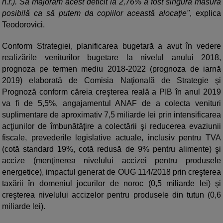
n.r.). Să majorăm acest deficit la 2,76% a fost singura măsură
posibilă ca să putem da copiilor această alocaţie"
, explica
Teodorovici.
Conform Strategiei, planificarea bugetară a avut în vedere
realizările veniturilor bugetare la nivelul anului 2018,
prognoza pe termen mediu 2018-2022 (prognoza de iarnă
2019) elaborată de Comisia Naţională de Strategie şi
Prognoză conform căreia creşterea reală a PIB în anul 2019
va fi de 5,5%, angajamentul ANAF de a colecta venituri
suplimentare de aproximativ 7,5 miliarde lei prin intensificarea
acţiunilor de îmbunătăţire a colectării şi reducerea evaziunii
fiscale, prevederile legislative actuale, inclusiv pentru TVA
(cotă standard 19%, cotă redusă de 9% pentru alimente) şi
accize (menţinerea nivelului accizei pentru produsele
energetice), impactul generat de OUG 114/2018 prin creşterea
taxării în domeniul jocurilor de noroc (0,5 miliarde lei) şi
creşterea nivelului accizelor pentru produsele din tutun (0,6
miliarde lei).