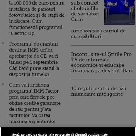
la 100.000 de euro pentru
sub control
cheltuielile
instalarea de panouri
de sărbători.
fotovoltaice şi de staţii de
Cum
încărcare. Cum
funcționează programul
funcționează cardul de
"Electric Up"
cumpărături
Programul de granturi
destinat IMM-urilor,
Incont , site-ul Știrile Pro
aprobat joi de CE, va fi
TV de informații
lansat pe 1 septembrie.
economice și educație
Câți bani pune statul la
financiară, a devenit iBani
dispoziția firmelor
Cum va funcționa
10 reguli pentru decizii
programul IMM Factor,
financiare inteligente
prin care firmele pot
obține credite garantate
de stat pentru plata
facturilor. Valoarea
maximă a granturilor
CE a aprobat ajutorul de
Nouă ne pasă ca datele tale personale să rămână confidențiale