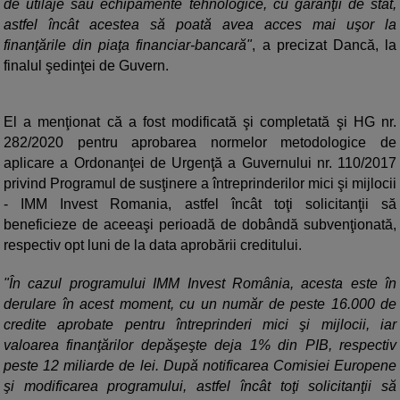
de utilaje sau echipamente tehnologice, cu garanţii de stat,
astfel încât acestea să poată avea acces mai uşor la
finanţările din piaţa financiar-bancară"
, a precizat Dancă, la
finalul şedinţei de Guvern.
El a menţionat că a fost modificată şi completată şi HG nr.
282/2020 pentru aprobarea normelor metodologice de
aplicare a Ordonanţei de Urgenţă a Guvernului nr. 110/2017
privind Programul de susţinere a întreprinderilor mici şi mijlocii
- IMM Invest Romania, astfel încât toţi solicitanţii să
beneficieze de aceeaşi perioadă de dobândă subvenţionată,
respectiv opt luni de la data aprobării creditului.
"În cazul programului IMM Invest România, acesta este în
derulare în acest moment, cu un număr de peste 16.000 de
credite aprobate pentru întreprinderi mici şi mijlocii, iar
valoarea finanţărilor depăşeşte deja 1% din PIB, respectiv
peste 12 miliarde de lei. După notificarea Comisiei Europene
şi modificarea programului, astfel încât toţi solicitanţii să