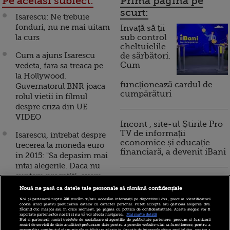
Pe acelasi subiect:
Prima pagina pe
scurt:
Isarescu: Ne trebuie
fonduri, nu ne mai uitam
Invață să ții
la curs
sub control
cheltuielile
Cum a ajuns Isarescu
de sărbători.
Cum
vedeta, fara sa treaca pe
la Hollywood.
funcționează cardul de
Guvernatorul BNR joaca
cumpărături
rolul vietii in filmul
despre criza din UE
VIDEO
Incont , site-ul Știrile Pro
TV de informații
Isarescu, intrebat despre
economice și educație
trecerea la moneda euro
financiară, a devenit iBani
in 2015: "Sa depasim mai
intai alegerile. Daca nu
suntem pregatiti, avem
10 reguli pentru decizii
destul timp sa schimbam
Nouă ne pasă ca datele tale personale să rămână confidențiale
financiare inteligente
termenul"
Noi și partenerii noștri
201
stocăm și/sau accesăm informații pe dispozitivul dvs., precum identificatorii
cookie unici pentru prelucrarea datelor cu caracter personal. Puteți accepta sau gestiona alegerile dvs.
făcând clic mai jos sau în orice moment, pe pagina cu politica de confidențialitate. Aceste alegeri vor fi
Boc: Romania nu este
raportate partenerilor noștri și nu vă vor afecta navigarea.
Mai multe detalii
Noi si partenerii nostri (retelele de socializare si agentiile de publicitate partenere, precum si furnizorii
prinsa in criza datoriilor
nostri de servicii de date analitice) prelucram date pentru a permite website-ului sa functioneze, pentru a
personaliza continutul si anunturile publicitare afisate in functie de interesele si/sau profilul dvs., pentru a