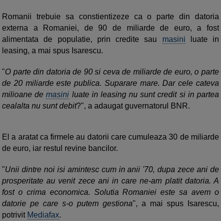
Romanii trebuie sa constientizeze ca o parte din datoria
externa a Romaniei, de 90 de miliarde de euro, a fost
alimentata de populatie, prin credite sau
masini
luate in
leasing, a mai spus Isarescu.
"
O parte din datoria de 90 si ceva de miliarde de euro, o parte
de 20 miliarde este publica. Suparare mare. Dar cele cateva
milioane de
masini
luate in leasing nu sunt credit si in partea
cealalta nu sunt debit
?", a adaugat guvernatorul BNR.
El a aratat ca firmele au datorii care cumuleaza 30 de miliarde
de euro, iar restul revine bancilor.
"
Unii dintre noi isi amintesc cum in anii '70, dupa zece ani de
prosperitate au venit zece ani in care ne-am platit datoria. A
fost o crima economica. Solutia Romaniei este sa avem o
datorie pe care s-o putem gestiona
", a mai spus Isarescu,
potrivit
Mediafax
.