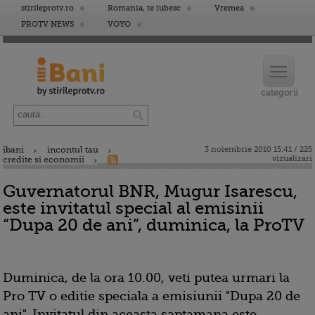
stirileprotv.ro
Romania, te iubesc
Vremea
PROTV NEWS
VOYO
ibani
incontul tau
3 noiembrie 2010 15:41 / 225
vizualizari
credite si economii
Guvernatorul BNR, Mugur Isarescu,
este invitatul special al emisinii
“Dupa 20 de ani”, duminica, la ProTV
Duminica, de la ora 10.00, veti putea urmari la
Pro TV o editie speciala a emisiunii "Dupa 20 de
ani". Invitatul din aceasta saptamana este