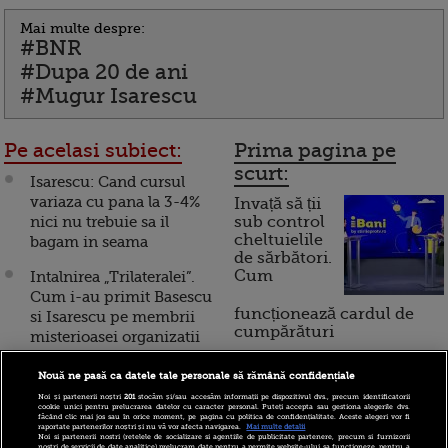
Mai multe despre:
#BNR
#Dupa 20 de ani
#Mugur Isarescu
Pe acelasi subiect:
Prima pagina pe
scurt:
Isarescu: Cand cursul
variaza cu pana la 3-4%
Invață să ții
nici nu trebuie sa il
sub control
cheltuielile
bagam in seama
de sărbători.
Cum
Intalnirea „Trilateralei”.
Cum i-au primit Basescu
funcționează cardul de
si Isarescu pe membrii
cumpărături
misterioasei organizatii
de sute de miliarde de
euro!
Nouă ne pasă ca datele tale personale să rămână confidențiale
Incont , site-ul Știrile Pro
Noi și partenerii noștri
201
stocăm și/sau accesăm informații pe dispozitivul dvs., precum identificatorii
TV de informații
cookie unici pentru prelucrarea datelor cu caracter personal. Puteți accepta sau gestiona alegerile dvs.
Isarescu: Avem
făcând clic mai jos sau în orice moment, pe pagina cu politica de confidențialitate. Aceste alegeri vor fi
economice și educație
raportate partenerilor noștri și nu vă vor afecta navigarea.
Mai multe detalii
contributii enorme, care
Noi si partenerii nostri (retelele de socializare si agentiile de publicitate partenere, precum si furnizorii
financiară, a devenit iBani
nostri de servicii de date analitice) prelucram date pentru a permite website-ului sa functioneze, pentru a