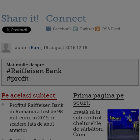
Share it!
Connect
Facebook
Twitter
RSS Feed
autor:
iBani
, 18 august 2016 12:18
Mai multe despre:
#Raiffeisen Bank
#profit
Pe acelasi subiect:
Prima pagina pe
scurt:
Profitul Raiffeisen Bank
in Romania a fost de 98
Invață să ții
mil. euro, in 2015, in
sub control
cheltuielile
scadere fata de anul
de sărbători.
anterior
Cum