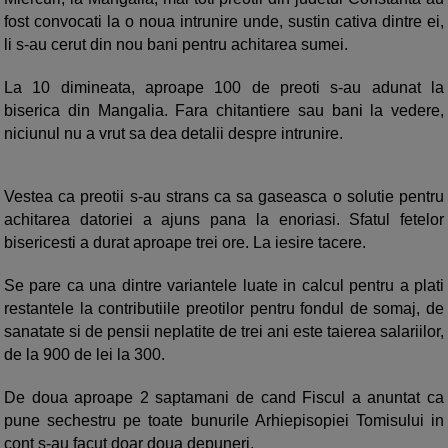
fost convocati la o noua intrunire unde, sustin cativa dintre ei,
li s-au cerut din nou bani pentru achitarea sumei.
La 10 dimineata, aproape 100 de preoti s-au adunat la
biserica din Mangalia. Fara chitantiere sau bani la vedere,
niciunul nu a vrut sa dea detalii despre intrunire.
Vestea ca preotii s-au strans ca sa gaseasca o solutie pentru
achitarea datoriei a ajuns pana la enoriasi. Sfatul fetelor
bisericesti a durat aproape trei ore. La iesire tacere.
Se pare ca una dintre variantele luate in calcul pentru a plati
restantele la contributiile preotilor pentru fondul de somaj, de
sanatate si de pensii neplatite de trei ani este taierea salariilor,
de la 900 de lei la 300.
De doua aproape 2 saptamani de cand Fiscul a anuntat ca
pune sechestru pe toate bunurile Arhiepisopiei Tomisului in
cont s-au facut doar doua depuneri.