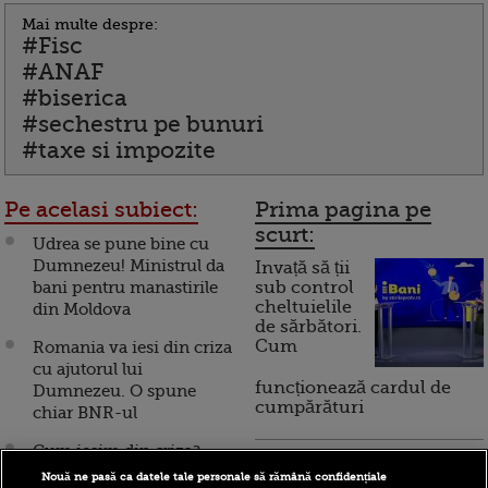
Mai multe despre:
#Fisc
#ANAF
#biserica
#sechestru pe bunuri
#taxe si impozite
Pe acelasi subiect:
Prima pagina pe
scurt:
Udrea se pune bine cu
Dumnezeu! Ministrul da
Invață să ții
bani pentru manastirile
sub control
cheltuielile
din Moldova
de sărbători.
Cum
Romania va iesi din criza
cu ajutorul lui
funcționează cardul de
Dumnezeu. O spune
cumpărături
chiar BNR-ul
Cum iesim din criza?
Incont , site-ul Știrile Pro
Prigoana propune
Nouă ne pasă ca datele tale personale să rămână confidențiale