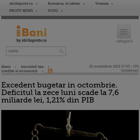
stirileprotv.ro
Romania, te iubesc
Vremea
PROTV NEWS
VOYO
ibani
incontul tau
25 noiembrie 2013 17:43 / 272
vizualizari
credite si economii
Excedent bugetar in octombrie.
Deficitul la zece luni scade la 7,6
miliarde lei, 1,21% din PIB