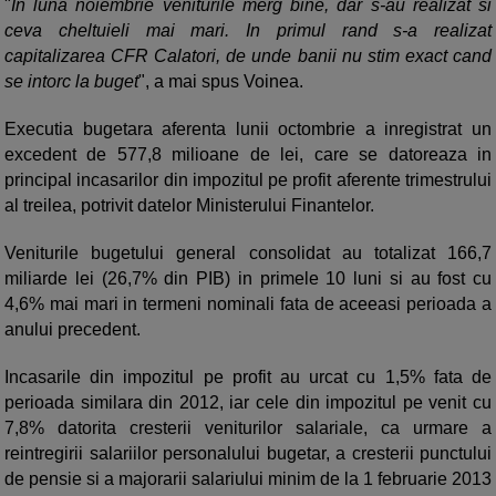
"
In luna noiembrie veniturile merg bine, dar s-au realizat si
ceva cheltuieli mai mari. In primul rand s-a realizat
capitalizarea CFR Calatori, de unde banii nu stim exact cand
se intorc la buget
", a mai spus Voinea.
Executia bugetara aferenta lunii octombrie a inregistrat un
excedent de 577,8 milioane de lei, care se datoreaza in
principal incasarilor din impozitul pe profit aferente trimestrului
al treilea, potrivit datelor Ministerului Finantelor.
Veniturile bugetului general consolidat au totalizat 166,7
miliarde lei (26,7% din PIB) in primele 10 luni si au fost cu
4,6% mai mari in termeni nominali fata de aceeasi perioada a
anului precedent.
Incasarile din impozitul pe profit au urcat cu 1,5% fata de
perioada similara din 2012, iar cele din impozitul pe venit cu
7,8% datorita cresterii veniturilor salariale, ca urmare a
reintregirii salariilor personalului bugetar, a cresterii punctului
de pensie si a majorarii salariului minim de la 1 februarie 2013