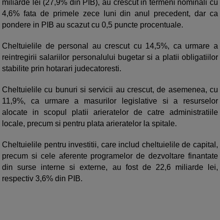
miliarde lei (27,9% din PIB), au crescut in termeni nominali cu
4,6% fata de primele zece luni din anul precedent, dar ca
pondere in PIB au scazut cu 0,5 puncte procentuale.
Cheltuielile de personal au crescut cu 14,5%, ca urmare a
reintregirii salariilor personalului bugetar si a platii obligatiilor
stabilite prin hotarari judecatoresti.
Cheltuielile cu bunuri si servicii au crescut, de asemenea, cu
11,9%, ca urmare a masurilor legislative si a resurselor
alocate in scopul platii arieratelor de catre administratiile
locale, precum si pentru plata arieratelor la spitale.
Cheltuielile pentru investitii, care includ cheltuielile de capital,
precum si cele aferente programelor de dezvoltare finantate
din surse interne si externe, au fost de 22,6 miliarde lei,
respectiv 3,6% din PIB.