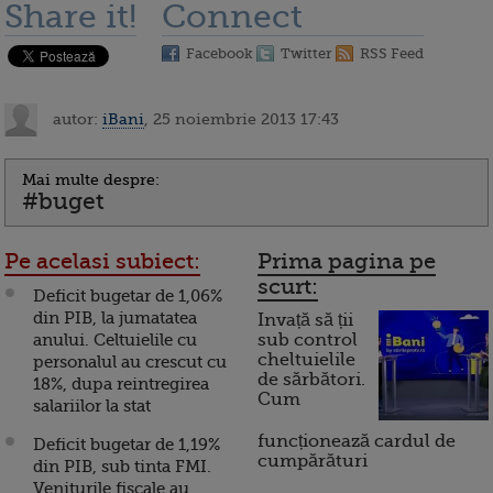
Share it!
Connect
Facebook
Twitter
RSS Feed
autor:
iBani
, 25 noiembrie 2013 17:43
Mai multe despre:
#buget
Pe acelasi subiect:
Prima pagina pe
scurt:
Deficit bugetar de 1,06%
din PIB, la jumatatea
Invață să ții
anului. Celtuielile cu
sub control
cheltuielile
personalul au crescut cu
de sărbători.
18%, dupa reintregirea
Cum
salariilor la stat
funcționează cardul de
Deficit bugetar de 1,19%
cumpărături
din PIB, sub tinta FMI.
Veniturile fiscale au